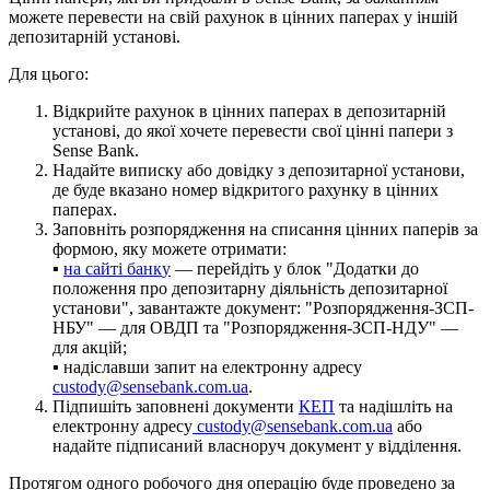
м
о
ж
е
т
е
п
е
р
е
в
е
с
т
и
н
а
с
в
і
й
р
а
х
у
н
о
к
в
ц
і
н
н
и
х
п
а
п
е
р
а
х
у
і
н
ш
і
й
д
е
п
о
з
и
т
а
р
н
і
й
у
с
т
а
н
о
в
і
.
Д
л
я
ц
ь
о
г
о
:
В
і
д
к
р
и
й
т
е
р
а
х
у
н
о
к
в
ц
і
н
н
и
х
п
а
п
е
р
а
х
в
д
е
п
о
з
и
т
а
р
н
і
й
у
с
т
а
н
о
в
і
,
д
о
я
к
о
ї
х
о
ч
е
т
е
п
е
р
е
в
е
с
т
и
с
в
о
ї
ц
і
н
н
і
п
а
п
е
р
и
з
Sense
Bank
.
Н
а
д
а
й
т
е
в
и
п
и
с
к
у
а
б
о
д
о
в
і
д
к
у
з
д
е
п
о
з
и
т
а
р
н
о
ї
у
с
т
а
н
о
в
и
,
д
е
б
у
д
е
в
к
а
з
а
н
о
н
о
м
е
р
в
і
д
к
р
и
т
о
г
о
р
а
х
у
н
к
у
в
ц
і
н
н
и
х
п
а
п
е
р
а
х
.
З
а
п
о
в
н
і
т
ь
р
о
з
п
о
р
я
д
ж
е
н
н
я
н
а
с
п
и
с
а
н
н
я
ц
і
н
н
и
х
п
а
п
е
р
і
в
з
а
ф
о
р
м
о
ю
,
я
к
у
м
о
ж
е
т
е
о
т
р
и
м
а
т
и
:
▪
н
а
с
а
й
т
і
б
а
н
к
у
—
п
е
р
е
й
д
і
т
ь
у
б
л
о
к
"
Д
о
д
а
т
к
и
д
о
п
о
л
о
ж
е
н
н
я
п
р
о
д
е
п
о
з
и
т
а
р
н
у
д
і
я
л
ь
н
і
с
т
ь
д
е
п
о
з
и
т
а
р
н
о
ї
у
с
т
а
н
о
в
и
"
,
з
а
в
а
н
т
а
ж
т
е
д
о
к
у
м
е
н
т
:
"
Р
о
з
п
о
р
я
д
ж
е
н
н
я
-
З
С
П
-
Н
Б
У
"
—
д
л
я
О
В
Д
П
т
а
"
Р
о
з
п
о
р
я
д
ж
е
н
н
я
-
З
С
П
-
Н
Д
У
"
—
д
л
я
а
к
ц
і
й
;
▪
н
а
д
і
с
л
а
в
ш
и
з
а
п
и
т
н
а
е
л
е
к
т
р
о
н
н
у
а
д
р
е
с
у
custody
@
sensebank
.
com
.
ua
.
П
і
д
п
и
ш
і
т
ь
з
а
п
о
в
н
е
н
і
д
о
к
у
м
е
н
т
и
К
Е
П
т
а
н
а
д
і
ш
л
і
т
ь
н
а
е
л
е
к
т
р
о
н
н
у
а
д
р
е
с
у
custody
@
sensebank
.
com
.
ua
а
б
о
н
а
д
а
й
т
е
п
і
д
п
и
с
а
н
и
й
в
л
а
с
н
о
р
у
ч
д
о
к
у
м
е
н
т
у
в
і
д
д
і
л
е
н
н
я
.
П
р
о
т
я
г
о
м
о
д
н
о
г
о
р
о
б
о
ч
о
г
о
д
н
я
о
п
е
р
а
ц
і
ю
б
у
д
е
п
р
о
в
е
д
е
н
о
з
а