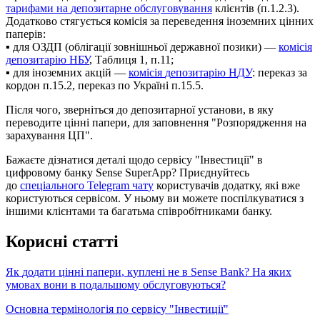
т
а
р
и
ф
а
м
и
н
а
д
е
п
о
з
и
т
а
р
н
е
о
б
с
л
у
г
о
в
у
в
а
н
н
я
к
л
і
є
н
т
і
в
(
п
.
1
.
2
.
3
)
.
Д
о
д
а
т
к
о
в
о
с
т
я
г
у
є
т
ь
с
я
к
о
м
і
с
і
я
з
а
п
е
р
е
в
е
д
е
н
н
я
і
н
о
з
е
м
н
и
х
ц
і
н
н
и
х
п
а
п
е
р
і
в
:
▪
д
л
я
О
З
Д
П
(
о
б
л
і
г
а
ц
і
ї
з
о
в
н
і
ш
н
ь
о
ї
д
е
р
ж
а
в
н
о
ї
п
о
з
и
к
и
)
—
к
о
м
і
с
і
я
д
е
п
о
з
и
т
а
р
і
ю
Н
Б
У
,
Т
а
б
л
и
ц
я
1
,
п
.
11
;
▪
д
л
я
і
н
о
з
е
м
н
и
х
а
к
ц
і
й
—
к
о
м
і
с
і
я
д
е
п
о
з
и
т
а
р
і
ю
Н
Д
У
:
п
е
р
е
к
а
з
з
а
к
о
р
д
о
н
п
.
15
.
2
,
п
е
р
е
к
а
з
п
о
У
к
р
а
ї
н
і
п
.
15
.
5
.
П
і
с
л
я
ч
о
г
о
,
з
в
е
р
н
і
т
ь
с
я
д
о
д
е
п
о
з
и
т
а
р
н
о
ї
у
с
т
а
н
о
в
и
,
в
я
к
у
п
е
р
е
в
о
д
и
т
е
ц
і
н
н
і
п
а
п
е
р
и
,
д
л
я
з
а
п
о
в
н
е
н
н
я
"
Р
о
з
п
о
р
я
д
ж
е
н
н
я
н
а
з
а
р
а
х
у
в
а
н
н
я
Ц
П
"
.
Б
а
ж
а
є
т
е
д
і
з
н
а
т
и
с
я
д
е
т
а
л
і
щ
о
д
о
с
е
р
в
і
с
у
"
І
н
в
е
с
т
и
ц
і
ї
"
в
ц
и
ф
р
о
в
о
м
у
б
а
н
к
у
Sense
SuperApp
?
П
р
и
є
д
н
у
й
т
е
с
ь
д
о
с
п
е
ц
і
а
л
ь
н
о
г
о
Telegram
ч
а
т
у
к
о
р
и
с
т
у
в
а
ч
і
в
д
о
д
а
т
к
у
,
я
к
і
в
ж
е
к
о
р
и
с
т
у
ю
т
ь
с
я
с
е
р
в
і
с
о
м
.
У
н
ь
о
м
у
в
и
м
о
ж
е
т
е
п
о
с
п
і
л
к
у
в
а
т
и
с
я
з
і
н
ш
и
м
и
к
л
і
є
н
т
а
м
и
т
а
б
а
г
а
т
ь
м
а
с
п
і
в
р
о
б
і
т
н
и
к
а
м
и
б
а
н
к
у
.
К
о
р
и
с
н
і
с
т
а
т
т
і
Я
к
д
о
д
а
т
и
ц
і
н
н
і
п
а
п
е
р
и
,
к
у
п
л
е
н
і
н
е
в
Sense
Bank
?
Н
а
я
к
и
х
у
м
о
в
а
х
в
о
н
и
в
п
о
д
а
л
ь
ш
о
м
у
о
б
с
л
у
г
о
в
у
ю
т
ь
с
я
?
О
с
н
о
в
н
а
т
е
р
м
і
н
о
л
о
г
і
я
п
о
с
е
р
в
і
с
у
"
І
н
в
е
с
т
и
ц
і
ї
"