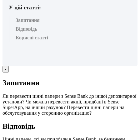
У цій статті:
Запитання
Відповідь
Корисні статті
-
З
а
п
и
т
а
н
н
я
Я
к
п
е
р
е
в
е
с
т
и
ц
і
н
н
і
п
а
п
е
р
и
з
Sense
Bank
д
о
і
н
ш
о
ї
д
е
п
о
з
и
т
а
р
н
о
ї
у
с
т
а
н
о
в
и
?
Ч
и
м
о
ж
н
а
п
е
р
е
в
е
с
т
и
а
к
ц
і
ї
,
п
р
и
д
б
а
н
і
в
Sense
SuperApp
,
н
а
і
н
ш
и
й
р
а
х
у
н
о
к
?
П
е
р
е
в
е
с
т
и
ц
і
н
н
і
п
а
п
е
р
и
н
а
о
б
с
л
у
г
о
в
у
в
а
н
н
я
у
с
т
о
р
о
н
н
ю
о
р
г
а
н
і
з
а
ц
і
ю
?
В
і
д
п
о
в
і
д
ь
Ц
і
н
н
і
п
а
п
е
р
и
,
я
к
і
в
и
п
р
и
д
б
а
л
и
в
Sense
Bank
,
з
а
б
а
ж
а
н
н
я
м