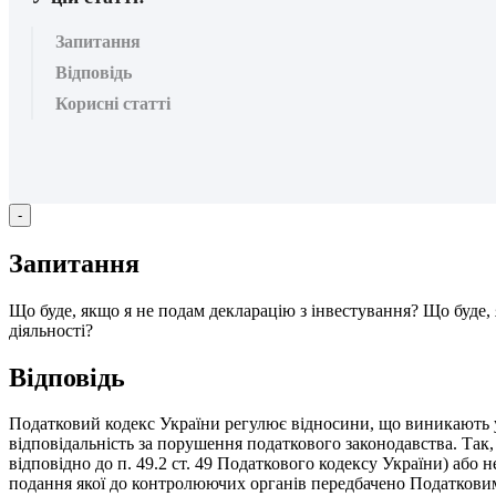
Запитання
Відповідь
Корисні статті
-
З
а
п
и
т
а
н
н
я
Щ
о
б
у
д
е
,
я
к
щ
о
я
н
е
п
о
д
а
м
д
е
к
л
а
р
а
ц
і
ю
з
і
н
в
е
с
т
у
в
а
н
н
я
?
Щ
о
б
у
д
е
,
д
і
я
л
ь
н
о
с
т
і
?
В
і
д
п
о
в
і
д
ь
П
о
д
а
т
к
о
в
и
й
к
о
д
е
к
с
У
к
р
а
ї
н
и
р
е
г
у
л
ю
є
в
і
д
н
о
с
и
н
и
,
щ
о
в
и
н
и
к
а
ю
т
ь
в
і
д
п
о
в
і
д
а
л
ь
н
і
с
т
ь
з
а
п
о
р
у
ш
е
н
н
я
п
о
д
а
т
к
о
в
о
г
о
з
а
к
о
н
о
д
а
в
с
т
в
а
.
Т
а
к
,
в
і
д
п
о
в
і
д
н
о
д
о
п
.
49
.
2
с
т
.
49
П
о
д
а
т
к
о
в
о
г
о
к
о
д
е
к
с
у
У
к
р
а
ї
н
и
)
а
б
о
н
п
о
д
а
н
н
я
я
к
о
ї
д
о
к
о
н
т
р
о
л
ю
ю
ч
и
х
о
р
г
а
н
і
в
п
е
р
е
д
б
а
ч
е
н
о
П
о
д
а
т
к
о
в
и