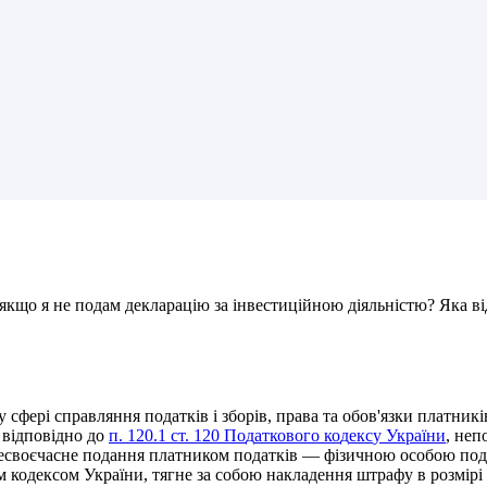
я
к
щ
о
я
н
е
п
о
д
а
м
д
е
к
л
а
р
а
ц
і
ю
з
а
і
н
в
е
с
т
и
ц
і
й
н
о
ю
д
і
я
л
ь
н
і
с
т
ю
?
Я
к
а
в
і
у
с
ф
е
р
і
с
п
р
а
в
л
я
н
н
я
п
о
д
а
т
к
і
в
і
з
б
о
р
і
в
,
п
р
а
в
а
т
а
о
б
о
в
'
я
з
к
и
п
л
а
т
н
и
к
і
в
і
д
п
о
в
і
д
н
о
д
о
п
.
120
.
1
с
т
.
120
П
о
д
а
т
к
о
в
о
г
о
к
о
д
е
к
с
у
У
к
р
а
ї
н
и
,
н
е
п
е
с
в
о
є
ч
а
с
н
е
п
о
д
а
н
н
я
п
л
а
т
н
и
к
о
м
п
о
д
а
т
к
і
в
—
ф
і
з
и
ч
н
о
ю
о
с
о
б
о
ю
п
о
д
м
к
о
д
е
к
с
о
м
У
к
р
а
ї
н
и
,
т
я
г
н
е
з
а
с
о
б
о
ю
н
а
к
л
а
д
е
н
н
я
ш
т
р
а
ф
у
в
р
о
з
м
і
р
і