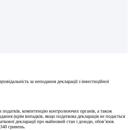
д
п
о
в
і
д
а
л
ь
н
і
с
т
ь
з
а
н
е
п
о
д
а
н
н
я
д
е
к
л
а
р
а
ц
і
ї
з
і
н
в
е
с
т
и
ц
і
й
н
о
ї
в
п
о
д
а
т
к
і
в
,
к
о
м
п
е
т
е
н
ц
і
ю
к
о
н
т
р
о
л
ю
ю
ч
и
х
о
р
г
а
н
і
в
,
а
т
а
к
о
ж
о
д
а
н
н
я
(
к
р
і
м
в
и
п
а
д
к
і
в
,
я
к
щ
о
п
о
д
а
т
к
о
в
а
д
е
к
л
а
р
а
ц
і
я
н
е
п
о
д
а
є
т
ь
с
я
а
т
к
о
в
о
ї
д
е
к
л
а
р
а
ц
і
ї
п
р
о
м
а
й
н
о
в
и
й
с
т
а
н
і
д
о
х
о
д
и
,
о
б
о
в
’
я
з
о
к
340
г
р
и
в
е
н
ь
.