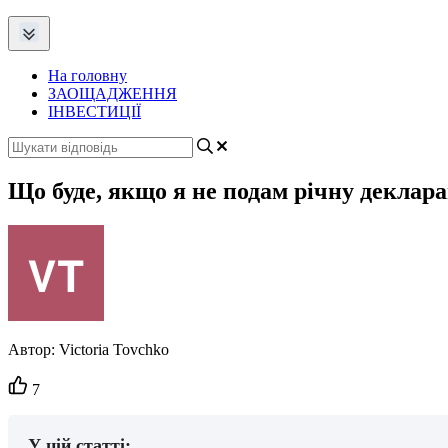
На головну
ЗАОЩАДЖЕННЯ
ІНВЕСТИЦІЇ
Що буде, якщо я не подам річну деклара
Автор:
Victoria Tovchko
Кількість
7
вподобайок:
У цій статті: