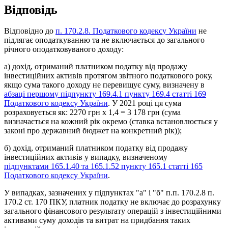
В
і
д
п
о
в
і
д
ь
В
і
д
п
о
в
і
д
н
о
д
о
п
.
170
.
2
.
8
.
П
о
д
а
т
к
о
в
о
г
о
к
о
д
е
к
с
у
У
к
р
а
ї
н
и
н
е
п
і
д
л
я
г
а
є
о
п
о
д
а
т
к
у
в
а
н
н
ю
т
а
н
е
в
к
л
ю
ч
а
є
т
ь
с
я
д
о
з
а
г
а
л
ь
н
о
г
о
р
і
ч
н
о
г
о
о
п
о
д
а
т
к
о
в
у
в
а
н
о
г
о
д
о
х
о
д
у
:
а
)
д
о
х
і
д
,
о
т
р
и
м
а
н
и
й
п
л
а
т
н
и
к
о
м
п
о
д
а
т
к
у
в
і
д
п
р
о
д
а
ж
у
і
н
в
е
с
т
и
ц
і
й
н
и
х
а
к
т
и
в
і
в
п
р
о
т
я
г
о
м
з
в
і
т
н
о
г
о
п
о
д
а
т
к
о
в
о
г
о
р
о
к
у
,
я
к
щ
о
с
у
м
а
т
а
к
о
г
о
д
о
х
о
д
у
н
е
п
е
р
е
в
и
щ
у
є
с
у
м
у
,
в
и
з
н
а
ч
е
н
у
в
а
б
з
а
ц
і
п
е
р
ш
о
м
у
п
і
д
п
у
н
к
т
у
169
.
4
.
1
п
у
н
к
т
у
169
.
4
с
т
а
т
т
і
169
П
о
д
а
т
к
о
в
о
г
о
к
о
д
е
к
с
у
У
к
р
а
ї
н
и
.
У
2021
р
о
ц
і
ц
я
с
у
м
а
р
о
з
р
а
х
о
в
у
є
т
ь
с
я
я
к
:
2270
г
р
н
х
1
,
4
=
3
178
г
р
н
(
с
у
м
а
в
и
з
н
а
ч
а
є
т
ь
с
я
н
а
к
о
ж
н
и
й
р
і
к
о
к
р
е
м
о
(
с
т
а
в
к
а
в
с
т
а
н
о
в
л
ю
є
т
ь
с
я
у
з
а
к
о
н
і
п
р
о
д
е
р
ж
а
в
н
и
й
б
ю
д
ж
е
т
н
а
к
о
н
к
р
е
т
н
и
й
р
і
к
)
)
;
б
)
д
о
х
і
д
,
о
т
р
и
м
а
н
и
й
п
л
а
т
н
и
к
о
м
п
о
д
а
т
к
у
в
і
д
п
р
о
д
а
ж
у
і
н
в
е
с
т
и
ц
і
й
н
и
х
а
к
т
и
в
і
в
у
в
и
п
а
д
к
у
,
в
и
з
н
а
ч
е
н
о
м
у
п
і
д
п
у
н
к
т
а
м
и
165
.
1
.
40
т
а
165
.
1
.
52
п
у
н
к
т
у
165
.
1
с
т
а
т
т
і
165
П
о
д
а
т
к
о
в
о
г
о
к
о
д
е
к
с
у
У
к
р
а
ї
н
и
.
У
в
и
п
а
д
к
а
х
,
з
а
з
н
а
ч
е
н
и
х
у
п
і
д
п
у
н
к
т
а
х
"
а
"
і
"
б
"
п
.
п
.
170
.
2
.
8
п
.
170
.
2
с
т
.
170
П
К
У
,
п
л
а
т
н
и
к
п
о
д
а
т
к
у
н
е
в
к
л
ю
ч
а
є
д
о
р
о
з
р
а
х
у
н
к
у
з
а
г
а
л
ь
н
о
г
о
ф
і
н
а
н
с
о
в
о
г
о
р
е
з
у
л
ь
т
а
т
у
о
п
е
р
а
ц
і
й
з
і
н
в
е
с
т
и
ц
і
й
н
и
м
и
а
к
т
и
в
а
м
и
с
у
м
у
д
о
х
о
д
і
в
т
а
в
и
т
р
а
т
н
а
п
р
и
д
б
а
н
н
я
т
а
к
и
х