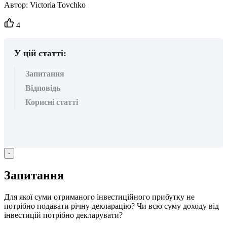
Автор:
Victoria Tovchko
Кількість
4
вподобайок:
У цій статті:
Запитання
Відповідь
Корисні статті
-
З
а
п
и
т
а
н
н
я
Д
л
я
я
к
о
ї
с
у
м
и
о
т
р
и
м
а
н
о
г
о
і
н
в
е
с
т
и
ц
і
й
н
о
г
о
п
р
и
б
у
т
к
у
н
е
п
о
т
р
і
б
н
о
п
о
д
а
в
а
т
и
р
і
ч
н
у
д
е
к
л
а
р
а
ц
і
ю
?
Ч
и
в
с
ю
с
у
м
у
д
о
х
о
д
у
в
і
д
і
н
в
е
с
т
и
ц
і
й
п
о
т
р
і
б
н
о
д
е
к
л
а
р
у
в
а
т
и
?