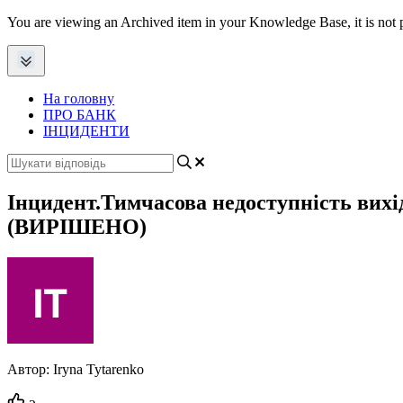
You are viewing an Archived item in your Knowledge Base, it is not p
На головну
ПРО БАНК
ІНЦИДЕНТИ
Інцидент.Тимчасова недоступність вихі
(ВИРІШЕНО)
Автор:
Iryna Tytarenko
Кількість