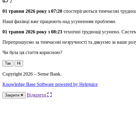
2
вподобайок:
01
т
р
а
в
н
я
2026
р
о
к
у
з
07
:
20
с
п
о
с
т
е
р
і
г
а
ю
т
ь
с
я
т
и
м
ч
а
с
о
в
і
т
р
у
д
н
о
Н
а
ш
і
ф
а
х
і
в
ц
і
в
ж
е
п
р
а
ц
ю
ю
т
ь
н
а
д
у
с
у
н
е
н
н
я
м
п
р
о
б
л
е
м
и
.
01
т
р
а
в
н
я
2026
р
о
к
у
з
08
:
23
т
е
х
н
і
ч
н
і
т
р
у
д
н
о
щ
і
у
с
у
н
е
н
о
.
С
и
с
т
е
П
е
р
е
п
р
о
ш
у
є
м
о
з
а
т
и
м
ч
а
с
о
в
і
н
е
з
р
у
ч
н
о
с
т
і
т
а
д
я
к
у
є
м
о
з
а
в
а
ш
е
р
о
з
Чи була ця стаття корисною?
Так
Ні
Copyright 2026 – Sense Bank.
Knowledge Base Software powered by Helpjuice
Відкрити
Закрити