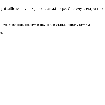
щ
і
з
і
з
д
і
й
с
н
е
н
н
я
м
в
и
х
і
д
н
и
х
п
л
а
т
е
ж
і
в
ч
е
р
е
з
С
и
с
т
е
м
у
е
л
е
к
т
р
о
н
н
и
х
м
а
е
л
е
к
т
р
о
н
н
и
х
п
л
а
т
е
ж
і
в
п
р
а
ц
ю
є
в
с
т
а
н
д
а
р
т
н
о
м
у
р
е
ж
и
м
і
.
у
м
і
н
н
я
.