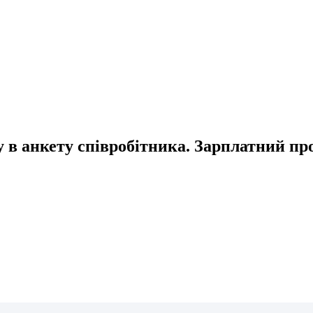
в анкету співробітника. Зарплатний пр