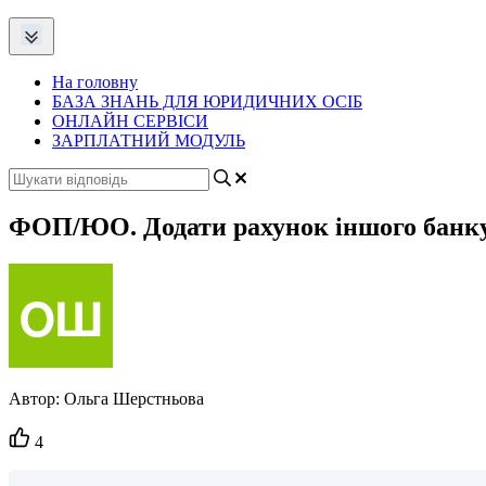
На головну
БАЗА ЗНАНЬ ДЛЯ ЮРИДИЧНИХ ОСІБ
ОНЛАЙН СЕРВІСИ
ЗАРПЛАТНИЙ МОДУЛЬ
ФОП/ЮО. Додати рахунок іншого банку 
Автор:
Ольга Шерстньова
Кількість
4
вподобайок: