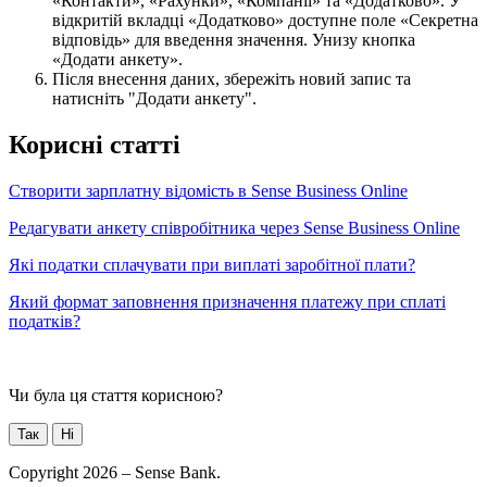
П
і
с
л
я
в
н
е
с
е
н
н
я
д
а
н
и
х
,
з
б
е
р
е
ж
і
т
ь
н
о
в
и
й
з
а
п
и
с
т
а
н
а
т
и
с
н
і
т
ь
"
Д
о
д
а
т
и
а
н
к
е
т
у
"
.
К
о
р
и
с
н
і
с
т
а
т
т
і
С
т
в
о
р
и
т
и
з
а
р
п
л
а
т
н
у
в
і
д
о
м
і
с
т
ь
в
Sense
Business
Online
Р
е
д
а
г
у
в
а
т
и
а
н
к
е
т
у
с
п
і
в
р
о
б
і
т
н
и
к
а
ч
е
р
е
з
Sense
Business
Online
Я
к
і
п
о
д
а
т
к
и
с
п
л
а
ч
у
в
а
т
и
п
р
и
в
и
п
л
а
т
і
з
а
р
о
б
і
т
н
о
ї
п
л
а
т
и
?
Я
к
и
й
ф
о
р
м
а
т
з
а
п
о
в
н
е
н
н
я
п
р
и
з
н
а
ч
е
н
н
я
п
л
а
т
е
ж
у
п
р
и
с
п
л
а
т
і
п
о
д
а
т
к
і
в
?
Чи була ця стаття корисною?
Так
Ні
Copyright 2026 – Sense Bank.