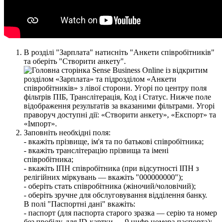
В
р
о
з
д
і
л
і
"
З
а
р
п
л
а
т
а
"
н
а
т
и
с
н
і
т
ь
"
А
н
к
е
т
и
с
п
і
в
р
о
б
і
т
н
и
к
і
в
"
т
а
о
б
е
р
і
т
ь
"
С
т
в
о
р
и
т
и
а
н
к
е
т
у
"
.
З
а
п
о
в
н
і
т
ь
н
е
о
б
х
і
д
н
і
п
о
л
я
:
-
в
к
а
ж
і
т
ь
п
р
і
з
в
и
щ
е
,
і
м
'
я
т
а
п
о
б
а
т
ь
к
о
в
і
с
п
і
в
р
о
б
і
т
н
и
к
а
;
-
в
к
а
ж
і
т
ь
т
р
а
н
с
л
і
т
е
р
а
ц
і
ю
п
р
і
з
в
и
щ
а
т
а
і
м
е
н
і
с
п
і
в
р
о
б
і
т
н
и
к
а
;
-
в
к
а
ж
і
т
ь
І
П
Н
с
п
і
в
р
о
б
і
т
н
и
к
а
(
п
р
и
в
і
д
с
у
т
н
о
с
т
і
І
П
Н
з
р
е
л
і
г
і
й
н
и
х
м
і
р
к
у
в
а
н
ь
—
в
к
а
ж
і
т
ь
"
000000000
"
)
;
-
о
б
е
р
і
т
ь
с
т
а
т
ь
с
п
і
в
р
о
б
і
т
н
и
к
а
(
ж
і
н
о
ч
и
й
/
ч
о
л
о
в
і
ч
и
й
)
;
-
о
б
е
р
і
т
ь
з
р
у
ч
н
е
д
л
я
о
б
с
л
у
г
о
в
у
в
а
н
н
я
в
і
д
д
і
л
е
н
н
я
б
а
н
к
у
.
В
п
о
л
і
"
П
а
с
п
о
р
т
н
і
д
а
н
і
"
в
к
а
ж
і
т
ь
:
-
п
а
с
п
о
р
т
(
д
л
я
п
а
с
п
о
р
т
а
с
т
а
р
о
г
о
з
р
а
з
к
а
—
с
е
р
і
ю
т
а
н
о
м
е
р
б
е
з
п
р
о
б
і
л
у
,
д
л
я
ID
-
к
а
р
т
к
и
—
9
ц
и
ф
р
н
о
м
е
р
а
п
а
с
п
о
р
т
а
)
;