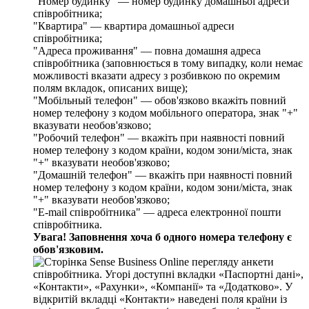
"
Н
о
м
е
р
б
у
д
и
н
к
у
"
—
н
о
м
е
р
б
у
д
и
н
к
у
д
о
м
а
ш
н
ь
о
ї
а
д
р
е
с
и
с
п
і
в
р
о
б
і
т
н
и
к
а
;
"
К
в
а
р
т
и
р
а
"
—
к
в
а
р
т
и
р
а
д
о
м
а
ш
н
ь
о
ї
а
д
р
е
с
и
с
п
і
в
р
о
б
і
т
н
и
к
а
;
"
А
д
р
е
с
а
п
р
о
ж
и
в
а
н
н
я
"
—
п
о
в
н
а
д
о
м
а
ш
н
я
а
д
р
е
с
а
с
п
і
в
р
о
б
і
т
н
и
к
а
(
з
а
п
о
в
н
ю
є
т
ь
с
я
в
т
о
м
у
в
и
п
а
д
к
у
,
к
о
л
и
н
е
м
а
є
м
о
ж
л
и
в
о
с
т
і
в
к
а
з
а
т
и
а
д
р
е
с
у
з
р
о
з
б
и
в
к
о
ю
п
о
о
к
р
е
м
и
м
п
о
л
я
м
в
к
л
а
д
о
к
,
о
п
и
с
а
н
и
х
в
и
щ
е
)
;
"
М
о
б
і
л
ь
н
ы
й
т
е
л
е
ф
о
н
"
—
о
б
о
в
'
я
з
к
о
в
о
в
к
а
ж
і
т
ь
п
о
в
н
и
й
н
о
м
е
р
т
е
л
е
ф
о
н
у
з
к
о
д
о
м
м
о
б
і
л
ь
н
о
г
о
о
п
е
р
а
т
о
р
а
,
з
н
а
к
"
+
"
в
к
а
з
у
в
а
т
и
н
е
о
б
о
в
'
я
з
к
о
в
о
;
"
Р
о
б
о
ч
и
й
т
е
л
е
ф
о
н
"
—
в
к
а
ж
і
т
ь
п
р
и
н
а
я
в
н
о
с
т
і
п
о
в
н
и
й
н
о
м
е
р
т
е
л
е
ф
о
н
у
з
к
о
д
о
м
к
р
а
ї
н
и
,
к
о
д
о
м
з
о
н
и
/
м
і
с
т
а
,
з
н
а
к
"
+
"
в
к
а
з
у
в
а
т
и
н
е
о
б
о
в
'
я
з
к
о
в
о
;
"
Д
о
м
а
ш
н
і
й
т
е
л
е
ф
о
н
"
—
в
к
а
ж
і
т
ь
п
р
и
н
а
я
в
н
о
с
т
і
п
о
в
н
и
й
н
о
м
е
р
т
е
л
е
ф
о
н
у
з
к
о
д
о
м
к
р
а
ї
н
и
,
к
о
д
о
м
з
о
н
и
/
м
і
с
т
а
,
з
н
а
к
"
+
"
в
к
а
з
у
в
а
т
и
н
е
о
б
о
в
'
я
з
к
о
в
о
;
"
E
-
mail
с
п
і
в
р
о
б
і
т
н
и
к
а
"
—
а
д
р
е
с
а
е
л
е
к
т
р
о
н
н
о
ї
п
о
ш
т
и
с
п
і
в
р
о
б
і
т
н
и
к
а
.
У
в
а
г
а
!
З
а
п
о
в
н
е
н
н
я
х
о
ч
а
б
о
д
н
о
г
о
н
о
м
е
р
а
т
е
л
е
ф
о
н
у
є
о
б
о
в
'
я
з
к
о
в
и
м
.