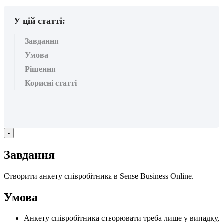
У цій статті:
Завдання
Умова
Рішення
Корисні статті
-
З
а
в
д
а
н
н
я
С
т
в
о
р
и
т
и
а
н
к
е
т
у
с
п
і
в
р
о
б
і
т
н
и
к
а
в
Sense
Business
Online
.
У
м
о
в
а
А
н
к
е
т
у
с
п
і
в
р
о
б
і
т
н
и
к
а
с
т
в
о
р
ю
в
а
т
и
т
р
е
б
а
л
и
ш
е
у
в
и
п
а
д
к
у
,