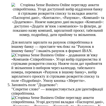
Д
л
я
в
и
п
л
а
т
и
з
а
р
п
л
а
т
и
н
а
р
а
х
у
н
о
к
с
п
і
в
р
о
б
і
т
н
и
к
а
в
і
н
ш
о
м
у
б
а
н
к
у
—
п
р
о
с
т
а
в
т
е
ч
е
к
-
б
о
к
с
н
а
"
Р
а
х
у
н
о
к
в
і
н
ш
о
м
у
б
а
н
к
у
"
і
в
к
а
ж
і
т
ь
р
а
х
у
н
о
к
в
ф
о
р
м
а
т
і
IBAN
.
З
а
п
о
в
н
і
т
ь
п
о
л
е
"
Д
о
д
а
т
к
о
в
о
"
:
"
С
е
к
р
е
т
н
е
с
л
о
в
о
"
—
в
и
к
о
р
и
с
т
о
в
у
є
т
ь
с
я
д
л
я
і
д
е
н
т
и
ф
і
к
а
ц
і
ї
с
п
і
в
р
о
б
і
т
н
и
к
а
.