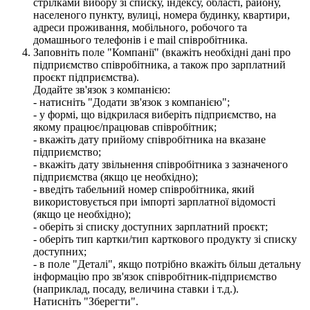
З
а
п
о
в
н
і
т
ь
п
о
л
е
"
К
о
м
п
а
н
і
ї
"
(
в
к
а
ж
і
т
ь
н
е
о
б
х
і
д
н
і
д
а
н
і
п
р
о
п
і
д
п
р
и
є
м
с
т
в
о
с
п
і
в
р
о
б
і
т
н
и
к
а
,
а
т
а
к
о
ж
п
р
о
з
а
р
п
л
а
т
н
и
й
п
р
о
є
к
т
п
і
д
п
р
и
є
м
с
т
в
а
)
.
Д
о
д
а
й
т
е
з
в
'
я
з
о
к
з
к
о
м
п
а
н
і
є
ю
:
-
н
а
т
и
с
н
і
т
ь
"
Д
о
д
а
т
и
з
в
'
я
з
о
к
з
к
о
м
п
а
н
і
є
ю
"
;
-
у
ф
о
р
м
і
,
щ
о
в
і
д
к
р
и
л
а
с
я
в
и
б
е
р
і
т
ь
п
і
д
п
р
и
є
м
с
т
в
о
,
н
а
я
к
о
м
у
п
р
а
ц
ю
є
/
п
р
а
ц
ю
в
а
в
с
п
і
в
р
о
б
і
т
н
и
к
;
-
в
к
а
ж
і
т
ь
д
а
т
у
п
р
и
й
о
м
у
с
п
і
в
р
о
б
і
т
н
и
к
а
н
а
в
к
а
з
а
н
е
п
і
д
п
р
и
є
м
с
т
в
о
;
-
в
к
а
ж
і
т
ь
д
а
т
у
з
в
і
л
ь
н
е
н
н
я
с
п
і
в
р
о
б
і
т
н
и
к
а
з
з
а
з
н
а
ч
е
н
о
г
о
п
і
д
п
р
и
є
м
с
т
в
а
(
я
к
щ
о
ц
е
н
е
о
б
х
і
д
н
о
)
;
-
в
в
е
д
і
т
ь
т
а
б
е
л
ь
н
и
й
н
о
м
е
р
с
п
і
в
р
о
б
і
т
н
и
к
а
,
я
к
и
й
в
и
к
о
р
и
с
т
о
в
у
є
т
ь
с
я
п
р
и
і
м
п
о
р
т
і
з
а
р
п
л
а
т
н
о
ї
в
і
д
о
м
о
с
т
і
(
я
к
щ
о
ц
е
н
е
о
б
х
і
д
н
о
)
;
-
о
б
е
р
і
т
ь
з
і
с
п
и
с
к
у
д
о
с
т
у
п
н
и
х
з
а
р
п
л
а
т
н
и
й
п
р
о
є
к
т
;
-
о
б
е
р
і
т
ь
т
и
п
к
а
р
т
к
и
/
т
и
п
к
а
р
т
к
о
в
о
г
о
п
р
о
д
у
к
т
у
з
і
с
п
и
с
к
у
д
о
с
т
у
п
н
и
х
;
-
в
п
о
л
е
"
Д
е
т
а
л
і
"
,
я
к
щ
о
п
о
т
р
і
б
н
о
в
к
а
ж
і
т
ь
б
і
л
ь
ш
д
е
т
а
л
ь
н
у
і
н
ф
о
р
м
а
ц
і
ю
п
р
о
з
в
'
я
з
о
к
с
п
і
в
р
о
б
і
т
н
и
к
-
п
і
д
п
р
и
є
м
с
т
в
о
(
н
а
п
р
и
к
л
а
д
,
п
о
с
а
д
у
,
в
е
л
и
ч
и
н
а
с
т
а
в
к
и
і
т
.
д
.
)
.
Н
а
т
и
с
н
і
т
ь
"
З
б
е
р
е
г
т
и
"
.