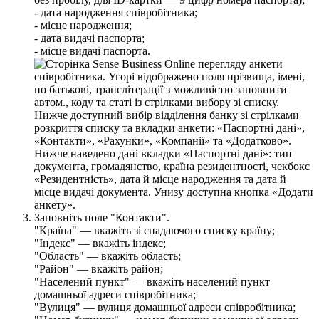
-
д
а
т
а
н
а
р
о
д
ж
е
н
н
я
с
п
і
в
р
о
б
і
т
н
и
к
а
;
-
м
і
с
ц
е
н
а
р
о
д
ж
е
н
н
я
;
-
д
а
т
а
в
и
д
а
ч
і
п
а
с
п
о
р
т
а
;
-
м
і
с
ц
е
в
и
д
а
ч
і
п
а
с
п
о
р
т
а
.
З
а
п
о
в
н
і
т
ь
п
о
л
е
"
К
о
н
т
а
к
т
и
"
.
"
К
р
а
ї
н
а
"
—
в
к
а
ж
і
т
ь
з
і
с
п
а
д
а
ю
ч
о
г
о
с
п
и
с
к
у
к
р
а
ї
н
у
;
"
І
н
д
е
к
с
"
—
в
к
а
ж
і
т
ь
і
н
д
е
к
с
;
"
О
б
л
а
с
т
ь
"
—
в
к
а
ж
і
т
ь
о
б
л
а
с
т
ь
;
"
Р
а
й
о
н
"
—
в
к
а
ж
і
т
ь
р
а
й
о
н
;
"
Н
а
с
е
л
е
н
и
й
п
у
н
к
т
"
—
в
к
а
ж
і
т
ь
н
а
с
е
л
е
н
и
й
п
у
н
к
т
д
о
м
а
ш
н
ь
о
ї
а
д
р
е
с
и
с
п
і
в
р
о
б
і
т
н
и
к
а
;
"
В
у
л
и
ц
я
"
—
в
у
л
и
ц
я
д
о
м
а
ш
н
ь
о
ї
а
д
р
е
с
и
с
п
і
в
р
о
б
і
т
н
и
к
а
;