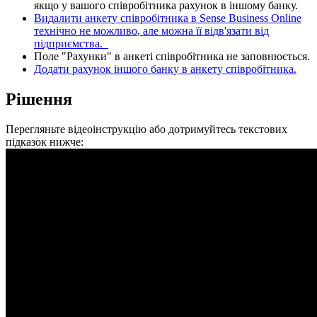
я
к
щ
о
у
в
а
ш
о
г
о
с
п
і
в
р
о
б
і
т
н
и
к
а
р
а
х
у
н
о
к
в
і
н
ш
о
м
у
б
а
н
к
у
.
В
и
д
а
л
и
т
и
а
н
к
е
т
у
с
п
і
в
р
о
б
і
т
н
и
к
а
в
Sense
Business
Online
т
е
х
н
і
ч
н
о
н
е
м
о
ж
л
и
в
о
,
а
л
е
м
о
ж
н
а
ї
ї
в
і
д
в
'
я
з
а
т
и
в
і
д
п
і
д
п
р
и
є
м
с
т
в
а
.
П
о
л
е
"
Р
а
х
у
н
к
и
"
в
а
н
к
е
т
і
с
п
і
в
р
о
б
і
т
н
и
к
а
н
е
з
а
п
о
в
н
ю
є
т
ь
с
я
.
Д
о
д
а
т
и
р
а
х
у
н
о
к
і
н
ш
о
г
о
б
а
н
к
у
в
а
н
к
е
т
у
с
п
і
в
р
о
б
і
т
н
и
к
а
.
Р
і
ш
е
н
н
я
П
е
р
е
г
л
я
н
ь
т
е
в
і
д
е
о
і
н
с
т
р
у
к
ц
і
ю
а
б
о
д
о
т
р
и
м
у
й
т
е
с
ь
т
е
к
с
т
о
в
и
х
п
і
д
к
а
з
о
к
н
и
ж
ч
е
: