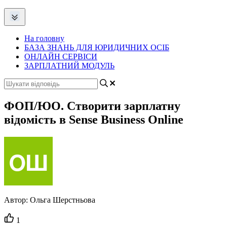
На головну
БАЗА ЗНАНЬ ДЛЯ ЮРИДИЧНИХ ОСІБ
ОНЛАЙН СЕРВІСИ
ЗАРПЛАТНИЙ МОДУЛЬ
ФОП/ЮО. Створити зарплатну
відомість в Sense Business Online
Автор:
Ольга Шерстньова
Кількість
1
вподобайок: