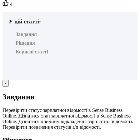
Кількість
4
вподобайок:
У цій статті:
Завдання
Рішення
Корисні статті
-
З
а
в
д
а
н
н
я
П
е
р
е
в
і
р
и
т
и
с
т
а
т
у
с
з
а
р
п
л
а
т
н
о
ї
в
і
д
о
м
о
с
т
і
в
Sense
Business
Online
.
Д
і
з
н
а
т
и
с
я
с
т
а
н
з
а
р
п
л
а
т
н
о
ї
в
і
д
о
м
о
с
т
і
в
Sense
Business
Online
.
Д
і
з
н
а
т
и
с
я
п
р
и
ч
и
н
у
в
і
д
к
л
а
д
е
н
н
я
з
а
р
п
л
а
т
н
о
ї
в
і
д
о
м
о
с
т
і
.
П
е
р
е
в
і
р
и
т
и
п
о
з
н
а
ч
е
н
н
я
с
т
а
т
у
с
і
в
з
/
п
в
і
д
о
м
о
с
т
і
.