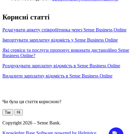
К
о
р
и
с
н
і
с
т
а
т
т
і
Р
е
д
а
г
у
в
а
т
и
а
н
к
е
т
у
с
п
і
в
р
о
б
і
т
н
и
к
а
ч
е
р
е
з
Sense
Business
Online
І
м
п
о
р
т
у
в
а
т
и
з
а
р
п
л
а
т
н
у
в
і
д
о
м
і
с
т
ь
у
Sense
Business
Online
Я
к
і
с
е
р
в
і
с
и
т
а
п
о
с
л
у
г
и
п
р
о
п
о
н
у
є
в
и
к
о
н
а
т
и
д
и
с
т
а
н
ц
і
й
н
о
Sense
Business
Online
?
Р
о
з
д
р
у
к
у
в
а
т
и
з
а
р
п
л
а
т
н
у
в
і
д
о
м
і
с
т
ь
в
Sense
Business
Online
В
и
д
а
л
и
т
и
з
а
р
п
л
а
т
н
у
в
і
д
о
м
і
с
т
ь
в
Sense
Business
Online
Чи була ця стаття корисною?
Так
Ні
Copyright 2026 – Sense Bank.
Knowledge Base Software powered by Helpjuice