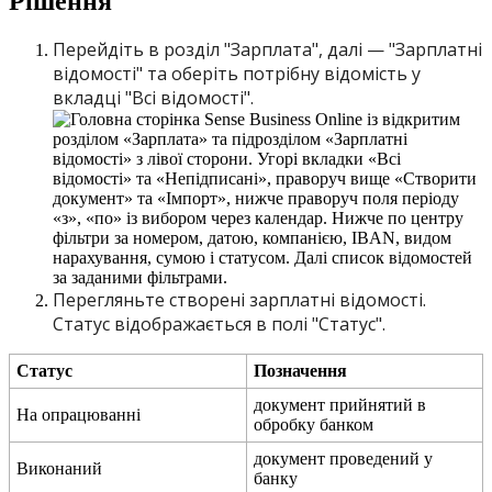
Р
і
ш
е
н
н
я
П
е
р
е
й
д
і
т
ь
в
р
о
з
д
і
л
"
З
а
р
п
л
а
т
а
"
,
д
а
л
і
—
"
З
а
р
п
л
а
т
н
і
в
і
д
о
м
о
с
т
і
"
т
а
о
б
е
р
і
т
ь
п
о
т
р
і
б
н
у
в
і
д
о
м
і
с
т
ь
у
в
к
л
а
д
ц
і
"
В
с
і
в
і
д
о
м
о
с
т
і
"
.
П
е
р
е
г
л
я
н
ь
т
е
с
т
в
о
р
е
н
і
з
а
р
п
л
а
т
н
і
в
і
д
о
м
о
с
т
і
.
С
т
а
т
у
с
в
і
д
о
б
р
а
ж
а
є
т
ь
с
я
в
п
о
л
і
"
С
т
а
т
у
с
"
.
С
т
а
т
у
с
П
о
з
н
а
ч
е
н
н
я
д
о
к
у
м
е
н
т
п
р
и
й
н
я
т
и
й
в
Н
а
о
п
р
а
ц
ю
в
а
н
н
і
о
б
р
о
б
к
у
б
а
н
к
о
м
д
о
к
у
м
е
н
т
п
р
о
в
е
д
е
н
и
й
у
В
и
к
о
н
а
н
и
й
б
а
н
к
у