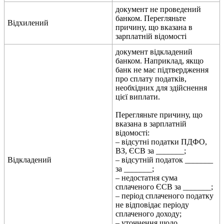
д
о
к
у
м
е
н
т
н
е
п
р
о
в
е
д
е
н
и
й
б
а
н
к
о
м
.
П
е
р
е
г
л
я
н
ь
т
е
В
і
д
х
и
л
е
н
и
й
п
р
и
ч
и
н
у
,
щ
о
в
к
а
з
а
н
а
в
з
а
р
п
л
а
т
н
і
й
в
і
д
о
м
о
с
т
і
д
о
к
у
м
е
н
т
в
і
д
к
л
а
д
е
н
и
й
б
а
н
к
о
м
.
Н
а
п
р
и
к
л
а
д
,
я
к
щ
о
б
а
н
к
н
е
м
а
є
п
і
д
т
в
е
р
д
ж
е
н
н
я
п
р
о
с
п
л
а
т
у
п
о
д
а
т
к
і
в
,
н
е
о
б
х
і
д
н
и
х
д
л
я
з
д
і
й
с
н
е
н
н
я
ц
і
є
ї
в
и
п
л
а
т
и
.
П
е
р
е
г
л
я
н
ь
т
е
п
р
и
ч
и
н
у
,
щ
о
в
к
а
з
а
н
а
в
з
а
р
п
л
а
т
н
і
й
в
і
д
о
м
о
с
т
і
:
–
в
і
д
с
у
т
н
і
п
о
д
а
т
к
и
П
Д
Ф
О
,
В
З
,
Є
С
В
з
а
_______
;
В
і
д
к
л
а
д
е
н
и
й
–
в
і
д
с
у
т
н
і
й
п
о
д
а
т
о
к
_______
з
а
_______
;
–
н
е
д
о
с
т
а
т
н
я
с
у
м
а
с
п
л
а
ч
е
н
о
г
о
Є
С
В
з
а
_______
;
–
п
е
р
і
о
д
с
п
л
а
ч
е
н
о
г
о
п
о
д
а
т
к
у
н
е
в
і
д
п
о
в
і
д
а
є
п
е
р
і
о
д
у
с
п
л
а
ч
е
н
о
г
о
д
о
х
о
д
у
;
–
у
т
о
ч
н
е
н
н
я
щ
о
д
о