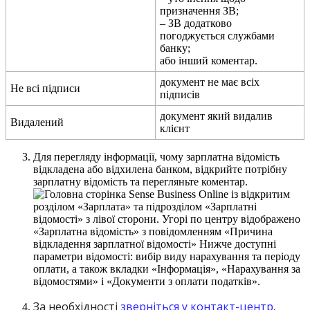
п
р
и
з
н
а
ч
е
н
н
я
З
В
;
–
З
В
д
о
д
а
т
к
о
в
о
п
о
г
о
д
ж
у
є
т
ь
с
я
с
л
у
ж
б
а
м
и
б
а
н
к
у
;
а
б
о
і
н
ш
и
й
к
о
м
е
н
т
а
р
.
д
о
к
у
м
е
н
т
н
е
м
а
є
в
с
і
х
Н
е
в
с
і
п
і
д
п
и
с
и
п
і
д
п
и
с
і
в
д
о
к
у
м
е
н
т
я
к
и
й
в
и
д
а
л
и
в
В
и
д
а
л
е
н
и
й
к
л
і
є
н
т
Д
л
я
п
е
р
е
г
л
я
д
у
і
н
ф
о
р
м
а
ц
і
ї
,
ч
о
м
у
з
а
р
п
л
а
т
н
а
в
і
д
о
м
і
с
т
ь
в
і
д
к
л
а
д
е
н
а
а
б
о
в
і
д
х
и
л
е
н
а
б
а
н
к
о
м
,
в
і
д
к
р
и
й
т
е
п
о
т
р
і
б
н
у
з
а
р
п
л
а
т
н
у
в
і
д
о
м
і
с
т
ь
т
а
п
е
р
е
г
л
я
н
ь
т
е
к
о
м
е
н
т
а
р
.
З
а
н
е
о
б
х
і
д
н
о
с
т
і
з
в
е
р
н
і
т
ь
с
я
у
к
о
н
т
а
к
т
-
ц
е
н
т
р
.