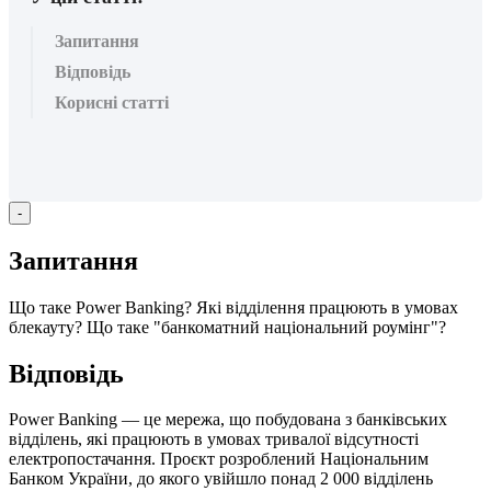
Запитання
Відповідь
Корисні статті
-
З
а
п
и
т
а
н
н
я
Щ
о
т
а
к
е
Power
Banking
?
Я
к
і
в
і
д
д
і
л
е
н
н
я
п
р
а
ц
ю
ю
т
ь
в
у
м
о
в
а
х
б
л
е
к
а
у
т
у
?
Щ
о
т
а
к
е
"
б
а
н
к
о
м
а
т
н
и
й
н
а
ц
і
о
н
а
л
ь
н
и
й
р
о
у
м
і
н
г
"
?
В
і
д
п
о
в
і
д
ь
Power
Banking
—
ц
е
м
е
р
е
ж
а
,
щ
о
п
о
б
у
д
о
в
а
н
а
з
б
а
н
к
і
в
с
ь
к
и
х
в
і
д
д
і
л
е
н
ь
,
я
к
і
п
р
а
ц
ю
ю
т
ь
в
у
м
о
в
а
х
т
р
и
в
а
л
о
ї
в
і
д
с
у
т
н
о
с
т
і
е
л
е
к
т
р
о
п
о
с
т
а
ч
а
н
н
я
.
П
р
о
є
к
т
р
о
з
р
о
б
л
е
н
и
й
Н
а
ц
і
о
н
а
л
ь
н
и
м
Б
а
н
к
о
м
У
к
р
а
ї
н
и
,
д
о
я
к
о
г
о
у
в
і
й
ш
л
о
п
о
н
а
д
2
000
в
і
д
д
і
л
е
н
ь