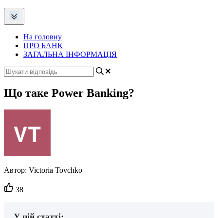
На головну
ПРО БАНК
ЗАГАЛЬНА ІНФОРМАЦІЯ
Що таке Power Banking?
Автор:
Victoria Tovchko
Кількість
38
вподобайок:
У цій статті: