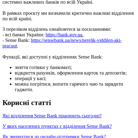
с
и
с
т
е
м
н
о
в
а
ж
л
и
в
и
х
б
а
н
к
і
в
п
о
в
с
і
й
У
к
р
а
ї
н
і
.
В
р
а
м
к
а
х
п
р
о
є
к
т
у
м
и
в
и
з
н
а
ч
и
л
и
к
р
и
т
и
ч
н
о
в
а
ж
л
и
в
і
в
і
д
д
і
л
е
н
н
я
п
о
в
с
і
й
к
р
а
ї
н
і
.
З
п
е
р
е
л
і
к
о
м
в
і
д
д
і
л
е
н
ь
о
з
н
а
й
о
м
т
е
с
я
з
а
п
о
с
и
л
а
н
н
я
м
и
:
-
в
с
і
б
а
н
к
и
У
к
р
а
ї
н
и
:
https
:
/
/
bank
.
gov
.
ua
.
-
Sense
Bank
:
https
:
/
/
sensebank
.
ua
/
news
/
perelik
-
viddilen
-
aki
-
pracuut
.
Ф
у
н
к
ц
і
ї
,
я
к
і
д
о
с
т
у
п
н
і
у
в
і
д
д
і
л
е
н
н
я
х
Sense
Bank
:
з
н
я
т
т
я
г
о
т
і
в
к
и
у
б
а
н
к
о
м
а
т
і
;
в
і
д
к
р
и
т
т
я
р
а
х
у
н
к
і
в
,
о
ф
о
р
м
л
е
н
н
я
к
а
р
т
о
к
т
а
д
е
п
о
з
и
т
і
в
;
о
п
е
р
а
ц
і
ї
у
к
а
с
і
;
м
о
ж
н
а
п
о
г
р
і
т
и
с
я
,
в
и
п
и
т
и
г
а
р
я
ч
о
г
о
ч
а
ю
т
а
з
а
р
я
д
и
т
и
г
а
д
ж
е
т
и
.
К
о
р
и
с
н
і
с
т
а
т
т
і
Я
к
і
в
і
д
д
і
л
е
н
н
я
Sense
Bank
п
р
а
ц
ю
ю
т
ь
с
ь
о
г
о
д
н
і
?
У
я
к
и
х
н
а
с
е
л
е
н
и
х
п
у
н
к
т
а
х
є
в
і
д
д
і
л
е
н
н
я
Sense
Bank
?
Я
к
з
в
е
р
н
у
т
и
с
я
д
о
о
н
л
а
й
н
-
п
і
д
т
р
и
м
к
и
Sense
Bank
?