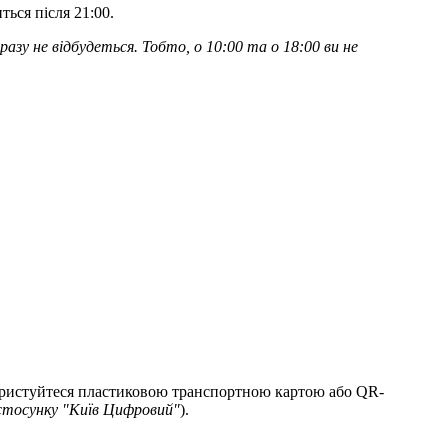
и
т
ь
с
я
п
і
с
л
я
21
:
00
.
р
а
з
у
н
е
в
і
д
б
у
д
е
т
ь
с
я
.
Т
о
б
т
о
,
о
10
:
00
т
а
о
18
:
00
в
и
н
е
р
и
с
т
у
й
т
е
с
я
п
л
а
с
т
и
к
о
в
о
ю
т
р
а
н
с
п
о
р
т
н
о
ю
к
а
р
т
о
ю
а
б
о
QR
-
с
т
о
с
у
н
к
у
"
К
и
ї
в
Ц
и
ф
р
о
в
и
й
"
)
.