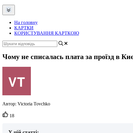
На головну
КАРТКИ
КОРИСТУВАННЯ КАРТКОЮ
Чому не списалась плата за проїзд в Киє
Автор:
Victoria Tovchko
Кількість
18
вподобайок:
У цій статті: