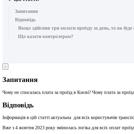
Запитання
Відповідь
Якщо здійснив три оплати проїзду за день, то як буде
Що казати контролерам?
-
З
а
п
и
т
а
н
н
я
Ч
о
м
у
н
е
с
п
и
с
а
л
а
с
ь
п
л
а
т
а
з
а
п
р
о
ї
з
д
в
К
и
є
в
і
?
Ч
о
м
у
п
л
а
т
а
з
а
п
р
о
ї
з
В
і
д
п
о
в
і
д
ь
І
н
ф
о
р
м
а
ц
і
я
в
ц
і
й
с
т
а
т
т
і
а
к
т
у
а
л
ь
н
а
д
л
я
в
с
і
х
к
о
р
и
с
т
у
в
а
ч
і
в
т
р
а
н
с
п
В
ж
е
з
4
ж
о
в
т
н
я
2023
р
о
к
у
з
м
і
н
и
л
а
с
ь
л
о
г
і
к
а
д
л
я
в
с
і
х
о
п
л
а
т
п
р
о
ї
з