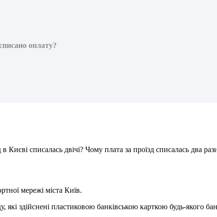
 списано оплату?
д
в
К
и
є
в
і
с
п
и
с
а
л
а
с
ь
д
в
і
ч
і
?
Ч
о
м
у
п
л
а
т
а
з
а
п
р
о
ї
з
д
с
п
и
с
а
л
а
с
ь
д
в
а
р
а
з
о
р
т
н
о
ї
м
е
р
е
ж
і
м
і
с
т
а
К
и
ї
в
.
д
у
,
я
к
і
з
д
і
й
с
н
е
н
і
п
л
а
с
т
и
к
о
в
о
ю
б
а
н
к
і
в
с
ь
к
о
ю
к
а
р
т
к
о
ю
б
у
д
ь
-
я
к
о
г
о
б
а