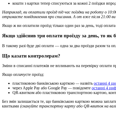
к
о
ш
т
и
з
к
а
р
т
к
и
т
е
п
е
р
с
п
и
с
у
ю
т
ь
с
я
з
а
к
о
ж
н
і
2
п
о
ї
з
д
к
и
в
п
р
о
Н
а
п
р
и
к
л
а
д
,
в
и
о
п
л
а
т
и
л
и
п
р
о
ї
з
д
п
і
д
ч
а
с
п
о
ї
з
д
к
и
н
а
р
о
б
о
т
у
о
10
:
0
о
т
р
и
м
а
є
т
е
п
о
в
і
д
о
м
л
е
н
н
я
п
р
о
с
п
и
с
а
н
н
я
.
А
о
т
в
ж
е
п
і
с
л
я
21
:
00
в
и
Я
к
щ
о
ж
в
и
о
п
л
а
т
и
л
и
п
р
о
ї
з
д
т
і
л
ь
к
и
о
д
и
н
р
а
з
з
а
д
е
н
ь
,
т
о
д
і
о
п
л
а
т
а
Я
к
щ
о
з
д
і
й
с
н
и
в
т
р
и
о
п
л
а
т
и
п
р
о
ї
з
д
у
з
а
д
е
н
ь
,
т
о
я
к
б
В
т
а
к
о
м
у
р
а
з
і
б
у
д
е
д
в
і
о
п
л
а
т
и
—
о
д
н
а
з
а
д
в
а
п
р
о
ї
з
д
и
р
а
з
о
м
т
а
о
п
Щ
о
к
а
з
а
т
и
к
о
н
т
р
о
л
е
р
а
м
?
З
м
і
н
и
в
с
п
и
с
а
н
н
і
п
л
а
т
е
ж
і
в
н
е
в
п
л
и
в
а
ю
т
ь
н
а
п
е
р
е
в
і
р
к
у
о
п
л
а
т
и
п
Я
к
щ
о
о
п
л
а
ч
у
є
т
е
п
р
о
ї
з
д
:
п
л
а
с
т
и
к
о
в
о
ю
б
а
н
к
і
в
с
ь
к
о
ю
к
а
р
т
к
о
ю
—
н
а
з
в
і
т
ь
о
с
т
а
н
н
і
4
ц
и
ч
е
р
е
з
Apple
Р
а
у
а
б
о
Google
Р
а
у
—
п
о
в
і
д
о
м
т
е
о
с
т
а
н
н
і
4
ц
и
QR
-
к
в
и
т
к
о
м
а
б
о
п
л
а
с
т
и
к
о
в
о
ю
т
р
а
н
с
п
о
р
т
н
о
ю
к
а
р
т
о
ю
,
к
о
н
Б
е
з
з
м
і
н
з
а
л
и
ш
а
є
т
ь
с
я
т
е
,
щ
о
б
а
н
к
і
в
с
ь
к
о
ю
к
а
р
т
к
о
ю
м
о
ж
н
а
з
а
п
л
а
т
к
в
и
т
к
а
м
и
(
с
к
а
н
у
й
т
е
т
р
а
н
с
п
о
р
т
н
у
к
а
р
т
у
а
б
о
QR
-
к
в
и
т
о
к
н
а
в
а
л