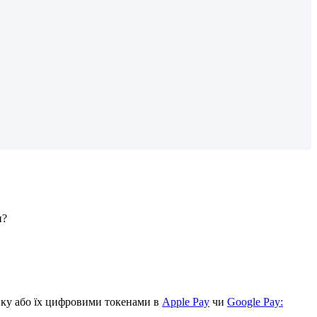
и
?
н
к
у
а
б
о
ї
х
ц
и
ф
р
о
в
и
м
и
т
о
к
е
н
а
м
и
в
Apple
Pay
ч
и
Google
Pay
: