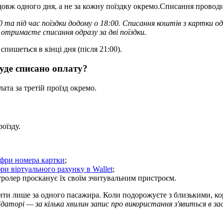
д
о
в
ж
о
д
н
о
г
о
д
н
я
,
а
н
е
з
а
к
о
ж
н
у
п
о
ї
з
д
к
у
о
к
р
е
м
о
.
С
п
и
с
а
н
н
я
п
р
о
в
о
д
0
т
а
п
і
д
ч
а
с
п
о
ї
з
д
к
и
д
о
д
о
м
у
о
18
:
00
.
С
п
и
с
а
н
н
я
к
о
ш
т
і
в
з
к
а
р
т
к
и
о
д
о
т
р
и
м
а
є
т
е
с
п
и
с
а
н
н
я
о
д
р
а
з
у
з
а
д
в
і
п
о
ї
з
д
к
и
.
с
п
и
ш
е
т
ь
с
я
в
к
і
н
ц
і
д
н
я
(
п
і
с
л
я
21
:
00
)
.
у
д
е
с
п
и
с
а
н
о
о
п
л
а
т
у
?
л
а
т
а
з
а
т
р
е
т
і
й
п
р
о
ї
з
д
о
к
р
е
м
о
.
р
о
ї
з
д
у
.
ф
р
и
н
о
м
е
р
а
к
а
р
т
к
и
;
ф
р
и
в
і
р
т
у
а
л
ь
н
о
г
о
р
а
х
у
н
к
у
в
Wallet
;
т
р
о
л
е
р
п
р
о
с
к
а
н
у
є
ї
х
с
в
о
ї
м
з
ч
и
т
у
в
а
л
ь
н
и
м
п
р
и
с
т
р
о
є
м
.
и
т
и
л
и
ш
е
з
а
о
д
н
о
г
о
п
а
с
а
ж
и
р
а
.
К
о
л
и
п
о
д
о
р
о
ж
у
є
т
е
з
б
л
и
з
ь
к
и
м
и
,
к
о
і
д
а
т
о
р
і
—
з
а
к
і
л
ь
к
а
х
в
и
л
и
н
з
а
п
и
с
п
р
о
в
и
к
о
р
и
с
т
а
н
н
я
з
'
я
в
и
т
ь
с
я
в
з
а