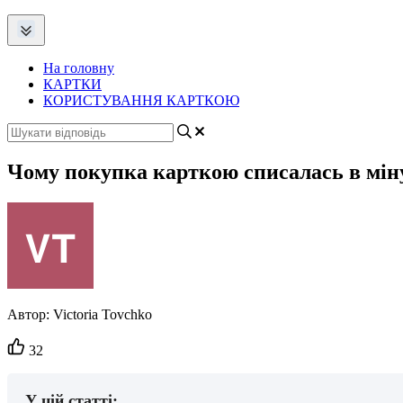
На головну
КАРТКИ
КОРИСТУВАННЯ КАРТКОЮ
Чому покупка карткою списалась в мін
Автор:
Victoria Tovchko
Кількість
32
вподобайок:
У цій статті: