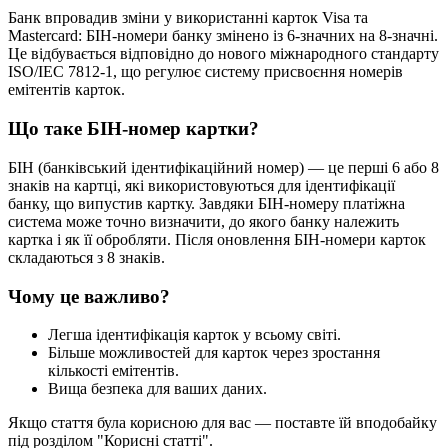
Б
а
н
к
в
п
р
о
в
а
д
и
в
з
м
і
н
и
у
в
и
к
о
р
и
с
т
а
н
н
і
к
а
р
т
о
к
Visa
т
а
Mastercard
:
Б
І
Н
-
н
о
м
е
р
и
б
а
н
к
у
з
м
і
н
е
н
о
і
з
6
-
з
н
а
ч
н
и
х
н
а
8
-
з
н
а
ч
н
і
.
Ц
е
в
і
д
б
у
в
а
є
т
ь
с
я
в
і
д
п
о
в
і
д
н
о
д
о
н
о
в
о
г
о
м
і
ж
н
а
р
о
д
н
о
г
о
с
т
а
н
д
а
р
т
у
ISO
/
IEC
7812
-
1
,
щ
о
р
е
г
у
л
ю
є
с
и
с
т
е
м
у
п
р
и
с
в
о
є
н
н
я
н
о
м
е
р
і
в
е
м
і
т
е
н
т
і
в
к
а
р
т
о
к
.
Щ
о
т
а
к
е
Б
І
Н
-
н
о
м
е
р
к
а
р
т
к
и
?
Б
І
Н
(
б
а
н
к
і
в
с
ь
к
и
й
і
д
е
н
т
и
ф
і
к
а
ц
і
й
н
и
й
н
о
м
е
р
)
—
ц
е
п
е
р
ш
і
6
а
б
о
8
з
н
а
к
і
в
н
а
к
а
р
т
ц
і
,
я
к
і
в
и
к
о
р
и
с
т
о
в
у
ю
т
ь
с
я
д
л
я
і
д
е
н
т
и
ф
і
к
а
ц
і
ї
б
а
н
к
у
,
щ
о
в
и
п
у
с
т
и
в
к
а
р
т
к
у
.
З
а
в
д
я
к
и
Б
І
Н
-
н
о
м
е
р
у
п
л
а
т
і
ж
н
а
с
и
с
т
е
м
а
м
о
ж
е
т
о
ч
н
о
в
и
з
н
а
ч
и
т
и
,
д
о
я
к
о
г
о
б
а
н
к
у
н
а
л
е
ж
и
т
ь
к
а
р
т
к
а
і
я
к
ї
ї
о
б
р
о
б
л
я
т
и
.
П
і
с
л
я
о
н
о
в
л
е
н
н
я
Б
І
Н
-
н
о
м
е
р
и
к
а
р
т
о
к
с
к
л
а
д
а
ю
т
ь
с
я
з
8
з
н
а
к
і
в
.
Ч
о
м
у
ц
е
в
а
ж
л
и
в
о
?
Л
е
г
ш
а
і
д
е
н
т
и
ф
і
к
а
ц
і
я
к
а
р
т
о
к
у
в
с
ь
о
м
у
с
в
і
т
і
.
Б
і
л
ь
ш
е
м
о
ж
л
и
в
о
с
т
е
й
д
л
я
к
а
р
т
о
к
ч
е
р
е
з
з
р
о
с
т
а
н
н
я
к
і
л
ь
к
о
с
т
і
е
м
і
т
е
н
т
і
в
.
В
и
щ
а
б
е
з
п
е
к
а
д
л
я
в
а
ш
и
х
д
а
н
и
х
.
Я
к
щ
о
с
т
а
т
т
я
б
у
л
а
к
о
р
и
с
н
о
ю
д
л
я
в
а
с
—
п
о
с
т
а
в
т
е
ї
й
в
п
о
д
о
б
а
й
к
у
п
і
д
р
о
з
д
і
л
о
м
"
К
о
р
и
с
н
і
с
т
а
т
т
і
"
.