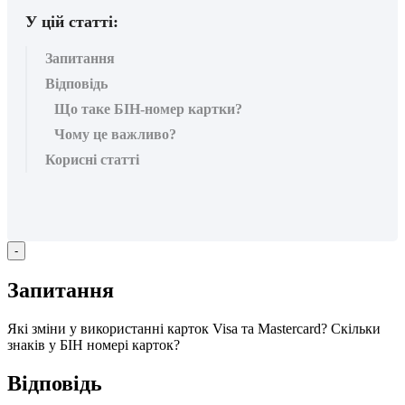
У цій статті:
Запитання
Відповідь
Що таке БІН-номер картки?
Чому це важливо?
Корисні статті
-
З
а
п
и
т
а
н
н
я
Я
к
і
з
м
і
н
и
у
в
и
к
о
р
и
с
т
а
н
н
і
к
а
р
т
о
к
Visa
т
а
Mastercard
?
С
к
і
л
ь
к
и
з
н
а
к
і
в
у
Б
І
Н
н
о
м
е
р
і
к
а
р
т
о
к
?
В
і
д
п
о
в
і
д
ь