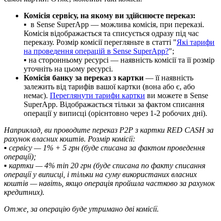
К
о
м
і
с
і
я
с
е
р
в
і
с
у
,
н
а
я
к
о
м
у
в
и
з
д
і
й
с
н
ю
є
т
е
п
е
р
е
к
а
з
:
▪
в
Sense
SuperApp
—
м
о
ж
л
и
в
а
к
о
м
і
с
і
я
,
п
р
и
п
е
р
е
к
а
з
і
.
К
о
м
і
с
і
я
в
і
д
о
б
р
а
ж
а
є
т
ь
с
я
т
а
с
п
и
с
у
є
т
ь
с
я
о
д
р
а
з
у
п
і
д
ч
а
с
п
е
р
е
к
а
з
у
.
Р
о
з
м
і
р
к
о
м
і
с
і
ї
п
е
р
е
г
л
я
н
ь
т
е
в
с
т
а
т
т
і
"
Я
к
і
т
а
р
и
ф
и
н
а
п
р
о
в
е
д
е
н
н
я
о
п
е
р
а
ц
і
й
в
Sense
SuperApp
?
"
;
▪
н
а
с
т
о
р
о
н
н
ь
о
м
у
р
е
с
у
р
с
і
—
н
а
я
в
н
і
с
т
ь
к
о
м
і
с
і
ї
т
а
ї
ї
р
о
з
м
і
р
у
т
о
ч
н
і
т
ь
н
а
ц
ь
о
м
у
р
е
с
у
р
с
і
.
К
о
м
і
с
і
я
б
а
н
к
у
з
а
п
е
р
е
к
а
з
з
к
а
р
т
к
и
—
ї
ї
н
а
я
в
н
і
с
т
ь
з
а
л
е
ж
и
т
ь
в
і
д
т
а
р
и
ф
і
в
в
а
ш
о
ї
к
а
р
т
к
и
(
в
о
н
а
а
б
о
є
,
а
б
о
н
е
м
а
є
)
.
П
е
р
е
г
л
я
н
у
т
и
т
а
р
и
ф
и
к
а
р
т
к
и
в
и
м
о
ж
е
т
е
в
Sense
SuperApp
.
В
і
д
о
б
р
а
ж
а
є
т
ь
с
я
т
і
л
ь
к
и
з
а
ф
а
к
т
о
м
с
п
и
с
а
н
н
я
о
п
е
р
а
ц
і
ї
у
в
и
п
и
с
ц
і
(
о
р
і
є
н
т
о
в
н
о
ч
е
р
е
з
1
-
2
р
о
б
о
ч
и
х
д
н
і
)
.
Н
а
п
р
и
к
л
а
д
,
в
и
п
р
о
в
о
д
и
т
е
п
е
р
е
к
а
з
Р
2
Р
з
к
а
р
т
к
и
RED
CASH
з
а
р
а
х
у
н
о
к
в
л
а
с
н
и
х
к
о
ш
т
і
в
.
Р
о
з
м
і
р
к
о
м
і
с
і
ї
:
▪
с
е
р
в
і
с
у
—
1
%
+
5
г
р
н
(
б
у
д
е
с
п
и
с
а
н
а
з
а
ф
а
к
т
о
м
п
р
о
в
е
д
е
н
н
я
о
п
е
р
а
ц
і
ї
)
;
▪
к
а
р
т
к
и
—
4
%
min
20
г
р
н
(
б
у
д
е
с
п
и
с
а
н
а
п
о
ф
а
к
т
у
с
п
и
с
а
н
н
я
о
п
е
р
а
ц
і
ї
у
в
и
п
и
с
ц
і
,
і
т
і
л
ь
к
и
н
а
с
у
м
у
в
и
к
о
р
и
с
т
а
н
и
х
в
л
а
с
н
и
х
к
о
ш
т
і
в
—
н
а
в
і
т
ь
,
я
к
щ
о
о
п
е
р
а
ц
і
я
п
р
о
й
ш
л
а
ч
а
с
т
к
о
в
о
з
а
р
а
х
у
н
о
к
к
р
е
д
и
т
н
и
х
)
.
О
т
ж
е
,
з
а
о
п
е
р
а
ц
і
ю
б
у
д
е
у
т
р
и
м
а
н
о
д
в
і
к
о
м
і
с
і
ї
.