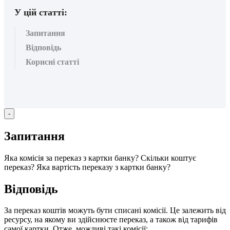
У цій статті:
Запитання
Відповідь
Корисні статті
-
З
а
п
и
т
а
н
н
я
Я
к
а
к
о
м
і
с
і
я
з
а
п
е
р
е
к
а
з
з
к
а
р
т
к
и
б
а
н
к
у
?
С
к
і
л
ь
к
и
к
о
ш
т
у
є
п
е
р
е
к
а
з
?
Я
к
а
в
а
р
т
і
с
т
ь
п
е
р
е
к
а
з
у
з
к
а
р
т
к
и
б
а
н
к
у
?
В
і
д
п
о
в
і
д
ь
З
а
п
е
р
е
к
а
з
к
о
ш
т
і
в
м
о
ж
у
т
ь
б
у
т
и
с
п
и
с
а
н
і
к
о
м
і
с
і
ї
.
Ц
е
з
а
л
е
ж
и
т
ь
в
і
д
р
е
с
у
р
с
у
,
н
а
я
к
о
м
у
в
и
з
д
і
й
с
н
ю
є
т
е
п
е
р
е
к
а
з
,
а
т
а
к
о
ж
в
і
д
т
а
р
и
ф
і
в
с
а
м
о
ї
к
а
р
т
к
и
.
О
т
ж
е
,
м
о
ж
л
и
в
і
т
а
к
і
к
о
м
і
с
і
ї
: