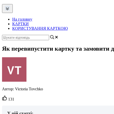
На головну
КАРТКИ
КОРИСТУВАННЯ КАРТКОЮ
Як перевипустити картку та замовити д
Автор:
Victoria Tovchko
Кількість
131
вподобайок:
У цій статті: