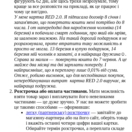
ф
і
г
у
р
у
ю
т
ь
62
д
н
і
,
а
л
е
щ
о
с
ь
т
р
о
х
и
н
е
з
р
о
з
у
м
і
л
е
,
т
о
м
у
к
р
а
щ
е
з
а
в
с
е
р
о
з
п
о
в
і
с
т
и
н
а
п
р
и
к
л
а
д
і
,
я
к
ц
е
п
р
а
ц
ю
є
і
ч
о
м
у
ц
е
в
и
г
і
д
н
о
.
У
м
е
н
е
к
а
р
т
к
а
RED
2
.
0
.
Я
п
і
д
п
и
с
а
л
а
д
о
г
о
в
і
р
8
с
і
ч
н
я
і
з
а
п
а
м
'
я
т
а
ю
,
щ
о
п
о
в
е
р
т
а
т
и
к
о
ш
т
и
м
е
н
і
п
о
т
р
і
б
н
о
д
о
8
ч
и
с
л
а
.
І
о
т
н
а
п
е
р
е
д
о
д
н
і
д
н
я
н
а
р
о
д
ж
е
н
н
я
ч
о
л
о
в
і
к
а
(
14
б
е
р
е
з
н
я
)
я
п
о
б
а
ч
и
л
а
с
м
а
р
т
г
о
д
и
н
н
и
к
,
п
р
о
я
к
и
й
в
і
н
м
р
і
я
в
,
з
а
ш
а
л
е
н
о
ю
з
н
и
ж
к
о
ю
.
Н
а
т
а
к
и
й
д
о
р
о
г
и
й
п
о
д
а
р
у
н
о
к
я
н
е
р
о
з
р
а
х
о
в
у
в
а
л
а
,
п
р
о
т
е
в
т
р
а
т
и
т
и
т
а
к
у
м
о
ж
л
и
в
і
с
т
ь
я
п
р
о
с
т
о
н
е
м
о
г
л
а
.
13
б
е
р
е
з
н
я
я
к
у
п
у
ю
п
о
д
а
р
у
н
о
к
,
14
б
е
р
е
з
н
я
м
і
й
ч
о
л
о
в
і
к
в
з
а
х
в
а
т
і
,
а
я
н
а
й
к
р
а
щ
а
д
р
у
ж
и
н
а
☺
.
С
п
р
а
в
а
з
а
м
а
л
и
м
—
п
о
в
е
р
н
у
т
и
к
о
ш
т
и
д
о
7
ч
е
р
в
н
я
.
А
ц
е
м
а
й
ж
е
д
в
а
м
і
с
я
ц
і
т
а
д
в
і
з
а
р
п
л
а
т
и
п
о
п
е
р
е
д
у
.
І
н
а
й
п
р
и
є
м
н
і
ш
е
,
щ
о
я
п
е
р
е
п
л
а
ч
у
л
и
ш
е
0
,
01
%
в
і
д
с
у
м
и
.
О
т
ж
е
,
р
о
б
и
м
о
в
и
с
н
о
в
о
к
,
щ
о
д
л
я
н
е
с
п
о
д
і
в
а
н
и
х
п
о
к
у
п
о
к
,
н
е
п
е
р
е
д
б
а
ч
у
в
а
н
и
х
в
и
т
р
а
т
к
а
р
т
к
а
RED
2
.
0
в
и
р
у
ч
а
є
,
я
к
н
а
й
к
р
а
щ
а
п
о
д
р
у
ж
к
а
.
Р
о
з
с
т
р
о
ч
к
а
а
б
о
о
п
л
а
т
а
ч
а
с
т
и
н
а
м
и
.
М
а
т
и
м
о
ж
л
и
в
і
с
т
ь
в
з
я
т
и
т
о
в
а
р
з
а
р
а
з
і
в
и
п
л
а
ч
у
в
а
т
и
й
о
г
о
н
е
в
е
л
и
к
и
м
и
ч
а
с
т
и
н
а
м
и
—
ц
е
д
у
ж
е
з
р
у
ч
н
о
.
У
н
а
с
в
и
м
о
ж
е
т
е
з
р
о
б
и
т
и
ц
е
т
а
к
и
м
и
с
п
о
с
о
б
а
м
и
—
о
ф
о
р
м
и
в
ш
и
:
л
е
г
к
у
(
п
а
р
т
н
е
р
с
ь
к
у
)
р
о
з
с
т
р
о
ч
к
у
—
з
а
в
і
т
а
й
т
е
д
о
м
а
г
а
з
и
н
у
-
п
а
р
т
н
е
р
а
а
б
о
н
а
й
о
г
о
с
а
й
т
,
о
б
е
р
і
т
ь
т
о
в
а
р
і
в
к
а
ж
і
т
ь
о
с
т
а
н
н
і
ч
о
т
и
р
и
ц
и
ф
р
и
в
а
ш
о
ї
к
а
р
т
к
и
.
О
б
и
р
а
й
т
е
т
е
р
м
і
н
р
о
з
с
т
р
о
ч
к
и
,
а
п
е
р
е
п
л
а
т
а
с
к
л
а
д
е