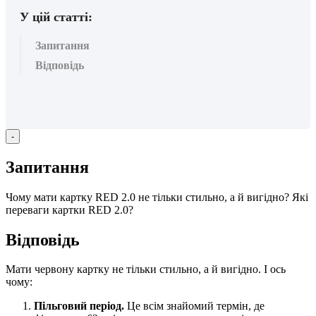
У цій статті:
Запитання
Відповідь
-
З
а
п
и
т
а
н
н
я
Ч
о
м
у
м
а
т
и
к
а
р
т
к
у
RED
2
.
0
н
е
т
і
л
ь
к
и
с
т
и
л
ь
н
о
,
а
й
в
и
г
і
д
н
о
?
Я
к
і
п
е
р
е
в
а
г
и
к
а
р
т
к
и
RED
2
.
0
?
В
і
д
п
о
в
і
д
ь
М
а
т
и
ч
е
р
в
о
н
у
к
а
р
т
к
у
н
е
т
і
л
ь
к
и
с
т
и
л
ь
н
о
,
а
й
в
и
г
і
д
н
о
.
І
о
с
ь
ч
о
м
у
:
П
і
л
ь
г
о
в
и
й
п
е
р
і
о
д
.
Ц
е
в
с
і
м
з
н
а
й
о
м
и
й
т
е
р
м
і
н
,
д
е