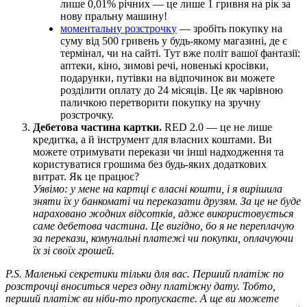
л
и
ш
е
0
,
01
%
р
і
ч
н
и
х
—
ц
е
л
и
ш
е
1
г
р
и
в
н
я
н
а
р
і
к
з
а
н
о
в
у
п
р
а
л
ь
н
у
м
а
ш
и
н
у
!
м
о
м
е
н
т
а
л
ь
н
у
р
о
з
с
т
р
о
ч
к
у
—
з
р
о
б
і
т
ь
п
о
к
у
п
к
у
н
а
с
у
м
у
в
і
д
500
г
р
и
в
е
н
ь
у
б
у
д
ь
-
я
к
о
м
у
м
а
г
а
з
и
н
і
,
д
е
є
т
е
р
м
і
н
а
л
,
ч
и
н
а
с
а
й
т
і
.
Т
у
т
в
ж
е
п
о
л
і
т
в
а
ш
о
ї
ф
а
н
т
а
з
і
ї
:
а
п
т
е
к
и
,
к
і
н
о
,
з
и
м
о
в
і
р
е
ч
і
,
н
о
в
е
н
ь
к
і
к
р
о
с
і
в
к
и
,
п
о
д
а
р
у
н
к
и
,
п
у
т
і
в
к
и
н
а
в
і
д
п
о
ч
и
н
о
к
в
и
м
о
ж
е
т
е
р
о
з
д
і
л
и
т
и
о
п
л
а
т
у
д
о
24
м
і
с
я
ц
і
в
.
Ц
е
я
к
ч
а
р
і
в
н
о
ю
п
а
л
и
ч
к
о
ю
п
е
р
е
т
в
о
р
и
т
и
п
о
к
у
п
к
у
н
а
з
р
у
ч
н
у
р
о
з
с
т
р
о
ч
к
у
.
Д
е
б
е
т
о
в
а
ч
а
с
т
и
н
а
к
а
р
т
к
и
.
RED
2
.
0
—
ц
е
н
е
л
и
ш
е
к
р
е
д
и
т
к
а
,
а
й
і
н
с
т
р
у
м
е
н
т
д
л
я
в
л
а
с
н
и
х
к
о
ш
т
а
м
и
.
В
и
м
о
ж
е
т
е
о
т
р
и
м
у
в
а
т
и
п
е
р
е
к
а
з
и
ч
и
і
н
ш
і
н
а
д
х
о
д
ж
е
н
н
я
т
а
к
о
р
и
с
т
у
в
а
т
и
с
я
г
р
о
ш
и
м
а
б
е
з
б
у
д
ь
-
я
к
и
х
д
о
д
а
т
к
о
в
и
х
в
и
т
р
а
т
.
Я
к
ц
е
п
р
а
ц
ю
є
?
У
я
в
і
м
о
:
у
м
е
н
е
н
а
к
а
р
т
ц
і
є
в
л
а
с
н
і
к
о
ш
т
и
,
і
я
в
и
р
і
ш
и
л
а
з
н
я
т
и
ї
х
у
б
а
н
к
о
м
а
т
і
ч
и
п
е
р
е
к
а
з
а
т
и
д
р
у
з
я
м
.
З
а
ц
е
н
е
б
у
д
е
н
а
р
а
х
о
в
а
н
о
ж
о
д
н
и
х
в
і
д
с
о
т
к
і
в
,
а
д
ж
е
в
и
к
о
р
и
с
т
о
в
у
є
т
ь
с
я
с
а
м
е
д
е
б
е
т
о
в
а
ч
а
с
т
и
н
а
.
Ц
е
в
и
г
і
д
н
о
,
б
о
я
н
е
п
е
р
е
п
л
а
ч
у
ю
з
а
п
е
р
е
к
а
з
и
,
к
о
м
у
н
а
л
ь
н
і
п
л
а
т
е
ж
і
ч
и
п
о
к
у
п
к
и
,
о
п
л
а
ч
у
ю
ч
и
ї
х
з
і
с
в
о
ї
х
г
р
о
ш
е
й
.
P
.
S
.
М
а
л
е
н
ь
к
і
с
е
к
р
е
т
и
к
и
т
і
л
ь
к
и
д
л
я
в
а
с
.
П
е
р
ш
и
й
п
л
а
т
і
ж
п
о
р
о
з
с
т
р
о
ч
ц
і
в
н
о
с
и
т
ь
с
я
ч
е
р
е
з
о
д
н
у
п
л
а
т
і
ж
н
у
д
а
т
у
.
Т
о
б
т
о
,
п
е
р
ш
и
й
п
л
а
т
і
ж
в
и
н
і
б
и
-
т
о
п
р
о
п
у
с
к
а
є
т
е
.
А
щ
е
в
и
м
о
ж
е
т
е