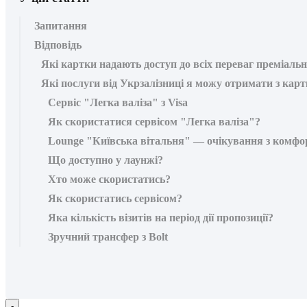
Запитання
Відповідь
Які картки надають доступ до всіх переваг преміальн
Які послуги від Укрзалізниці я можу отримати з карт
Сервіс "Легка валіза" з Visa
Як скористатися сервісом "Легка валіза"?
Lounge "Київська вітальня" — очікування з комф
Що доступно у лаунжі?
Хто може скористатись?
Як скористатись сервісом?
Яка кількість візитів на період дії пропозиції?
Зручний трансфер з Bolt
-