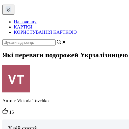
На головну
КАРТКИ
КОРИСТУВАННЯ КАРТКОЮ
Які переваги подорожей Укрзалізницею 
Автор:
Victoria Tovchko
Кількість
15
вподобайок:
У цій статті: