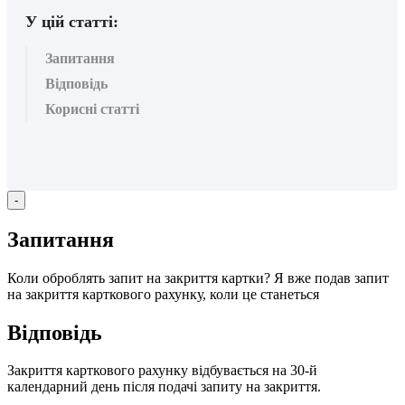
У цій статті:
Запитання
Відповідь
Корисні статті
-
З
а
п
и
т
а
н
н
я
К
о
л
и
о
б
р
о
б
л
я
т
ь
з
а
п
и
т
н
а
з
а
к
р
и
т
т
я
к
а
р
т
к
и
?
Я
в
ж
е
п
о
д
а
в
з
а
п
и
т
н
а
з
а
к
р
и
т
т
я
к
а
р
т
к
о
в
о
г
о
р
а
х
у
н
к
у
,
к
о
л
и
ц
е
с
т
а
н
е
т
ь
с
я
В
і
д
п
о
в
і
д
ь
З
а
к
р
и
т
т
я
к
а
р
т
к
о
в
о
г
о
р
а
х
у
н
к
у
в
і
д
б
у
в
а
є
т
ь
с
я
н
а
30
-
й
к
а
л
е
н
д
а
р
н
и
й
д
е
н
ь
п
і
с
л
я
п
о
д
а
ч
і
з
а
п
и
т
у
н
а
з
а
к
р
и
т
т
я
.