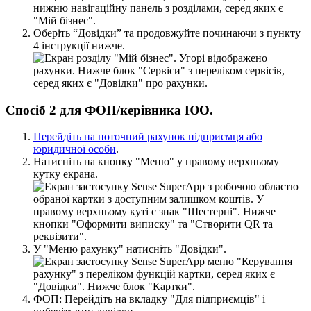
О
б
е
р
і
т
ь
“
Д
о
в
і
д
к
и
”
т
а
п
р
о
д
о
в
ж
у
й
т
е
п
о
ч
и
н
а
ю
ч
и
з
п
у
н
к
т
у
4
і
н
с
т
р
у
к
ц
і
ї
н
и
ж
ч
е
.
С
п
о
с
і
б
2
д
л
я
Ф
О
П
/
к
е
р
і
в
н
и
к
а
Ю
О
.
П
е
р
е
й
д
і
т
ь
н
а
п
о
т
о
ч
н
и
й
р
а
х
у
н
о
к
п
і
д
п
р
и
є
м
ц
я
а
б
о
ю
р
и
д
и
ч
н
о
ї
о
с
о
б
и
.
Н
а
т
и
с
н
і
т
ь
н
а
к
н
о
п
к
у
"
М
е
н
ю
"
у
п
р
а
в
о
м
у
в
е
р
х
н
ь
о
м
у
к
у
т
к
у
е
к
р
а
н
а
.
У
"
М
е
н
ю
р
а
х
у
н
к
у
"
н
а
т
и
с
н
і
т
ь
"
Д
о
в
і
д
к
и
"
.
Ф
О
П
:
П
е
р
е
й
д
і
т
ь
н
а
в
к
л
а
д
к
у
"
Д
л
я
п
і
д
п
р
и
є
м
ц
і
в
"
і