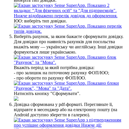
в
и
б
е
р
і
т
ь
т
и
п
д
о
в
і
д
к
и
.
Ю
О
:
в
и
б
е
р
і
т
ь
т
и
п
д
о
в
і
д
к
и
.
В
и
б
е
р
і
т
ь
р
а
х
у
н
о
к
,
з
а
я
к
и
м
б
а
ж
а
є
т
е
с
ф
о
р
м
у
в
а
т
и
д
о
в
і
д
к
у
.
Д
л
я
д
о
в
і
д
к
и
п
р
о
н
а
я
в
н
і
с
т
ь
р
а
х
у
н
к
і
в
д
л
я
п
о
с
о
л
ь
с
т
в
а
в
к
а
ж
і
т
ь
м
о
в
у
—
у
к
р
а
ї
н
с
ь
к
у
ч
и
а
н
г
л
і
й
с
ь
к
у
.
І
н
ш
і
д
о
в
і
д
к
и
ф
о
р
м
у
ю
т
ь
с
я
л
и
ш
е
у
к
р
а
ї
н
с
ь
к
о
ю
.
В
к
а
ж
і
т
ь
п
е
р
і
о
д
з
а
я
к
и
й
п
о
т
р
і
б
н
а
д
о
в
і
д
к
а
:
-
п
р
о
з
а
л
и
ш
о
к
н
а
п
о
т
о
ч
н
о
м
у
р
а
х
у
н
к
у
Ф
О
П
/
Ю
О
;
-
п
р
о
о
б
о
р
о
т
и
п
о
р
а
х
у
н
к
у
Ф
О
П
/
Ю
О
.
Н
а
т
и
с
н
і
т
ь
к
н
о
п
к
у
"
С
ф
о
р
м
у
в
а
т
и
"
.
Д
о
в
і
д
к
а
с
ф
о
р
м
о
в
а
н
а
у
pdf
-
ф
о
р
м
а
т
і
.
П
е
р
е
г
л
я
н
ь
т
е
ї
ї
,
в
і
д
п
р
а
в
т
е
в
м
е
с
е
н
д
ж
е
р
а
б
о
н
а
е
л
е
к
т
р
о
н
н
у
п
о
ш
т
у
(
н
а
Android
д
о
с
т
у
п
н
о
з
б
е
р
е
г
т
и
в
г
а
л
е
р
е
ю
)
.