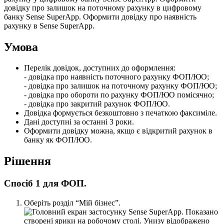
д
о
в
і
д
к
у
п
р
о
з
а
л
и
ш
о
к
н
а
п
о
т
о
ч
н
о
м
у
р
а
х
у
н
к
у
в
ц
и
ф
р
о
в
о
м
у
б
а
н
к
у
Sense
SuperApp
.
О
ф
о
р
м
и
т
и
д
о
в
і
д
к
у
п
р
о
н
а
я
в
н
і
с
т
ь
р
а
х
у
н
к
у
в
Sense
SuperApp
.
У
м
о
в
а
П
е
р
е
л
і
к
д
о
в
і
д
о
к
,
д
о
с
т
у
п
н
и
х
д
о
о
ф
о
р
м
л
е
н
н
я
:
-
д
о
в
і
д
к
а
п
р
о
н
а
я
в
н
і
с
т
ь
п
о
т
о
ч
н
о
г
о
р
а
х
у
н
к
у
Ф
О
П
/
Ю
О
;
-
д
о
в
і
д
к
а
п
р
о
з
а
л
и
ш
о
к
н
а
п
о
т
о
ч
н
о
м
у
р
а
х
у
н
к
у
Ф
О
П
/
Ю
О
;
-
д
о
в
і
д
к
а
п
р
о
о
б
о
р
о
т
и
п
о
р
а
х
у
н
к
у
Ф
О
П
/
Ю
О
п
о
м
і
с
я
ч
н
о
;
-
д
о
в
і
д
к
а
п
р
о
з
а
к
р
и
т
и
й
р
а
х
у
н
о
к
Ф
О
П
/
Ю
О
.
Д
о
в
і
д
к
а
ф
о
р
м
у
є
т
ь
с
я
б
е
з
к
о
ш
т
о
в
н
о
з
п
е
ч
а
т
к
о
ю
ф
а
к
с
и
м
і
л
е
.
Д
а
н
і
д
о
с
т
у
п
н
і
з
а
о
с
т
а
н
н
і
3
р
о
к
и
.
О
ф
о
р
м
и
т
и
д
о
в
і
д
к
у
м
о
ж
н
а
,
я
к
щ
о
є
в
і
д
к
р
и
т
и
й
р
а
х
у
н
о
к
в
б
а
н
к
у
я
к
Ф
О
П
/
Ю
О
.
Р
і
ш
е
н
н
я
С
п
о
с
і
б
1
д
л
я
Ф
О
П
.
О
б
е
р
і
т
ь
р
о
з
д
і
л
“
М
і
й
б
і
з
н
е
с
”
.