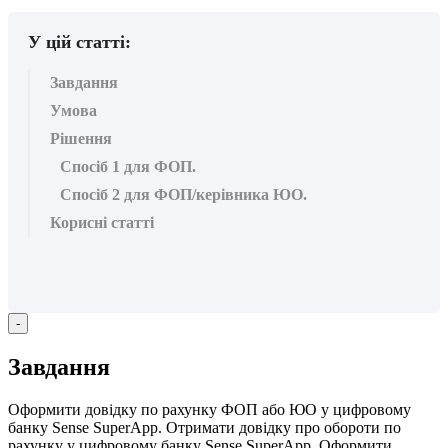
У цій статті:
Завдання
Умова
Рішення
Спосіб 1 для ФОП.
Спосіб 2 для ФОП/керівника ЮО.
Корисні статті
-
З
а
в
д
а
н
н
я
О
ф
о
р
м
и
т
и
д
о
в
і
д
к
у
п
о
р
а
х
у
н
к
у
Ф
О
П
а
б
о
Ю
О
у
ц
и
ф
р
о
в
о
м
у
б
а
н
к
у
Sense
SuperApp
.
О
т
р
и
м
а
т
и
д
о
в
і
д
к
у
п
р
о
о
б
о
р
о
т
и
п
о
р
а
х
у
н
к
у
у
ц
и
ф
р
о
в
о
м
у
б
а
н
к
у
Sense
SuperApp
.
О
ф
о
р
м
и
т
и