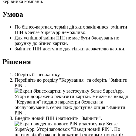
к
е
р
і
в
н
и
к
а
к
о
м
п
а
н
і
ї
.
У
м
о
в
а
П
о
б
і
з
н
е
с
-
к
а
р
т
к
а
х
,
т
е
р
м
і
н
д
і
ї
я
к
и
х
з
а
к
і
н
ч
и
в
с
я
,
з
м
і
н
и
т
и
П
І
Н
в
Sense
SuperApp
н
е
м
о
ж
л
и
в
о
.
Д
л
я
у
с
п
і
ш
н
о
ї
з
м
і
н
и
П
І
Н
н
е
м
а
є
б
у
т
и
б
л
о
к
у
в
а
н
ь
п
о
р
а
х
у
н
к
у
д
о
б
і
з
н
е
с
-
к
а
р
т
к
и
.
З
м
і
н
и
т
и
П
І
Н
д
о
с
т
у
п
н
о
д
л
я
т
і
л
ь
к
и
д
е
р
ж
а
т
е
л
ю
к
а
р
т
к
и
.
Р
і
ш
е
н
н
я
О
б
е
р
і
т
ь
б
і
з
н
е
с
-
к
а
р
т
к
у
.
П
е
р
е
й
д
і
т
ь
д
о
р
о
з
д
і
л
у
"
К
е
р
у
в
а
н
н
я
"
т
а
о
б
е
р
і
т
ь
"
З
м
і
н
и
т
и
PIN
"
.
В
в
е
д
і
т
ь
н
о
в
и
й
П
І
Н
і
н
а
т
и
с
н
і
т
ь
"
З
м
і
н
и
т
и
"
.