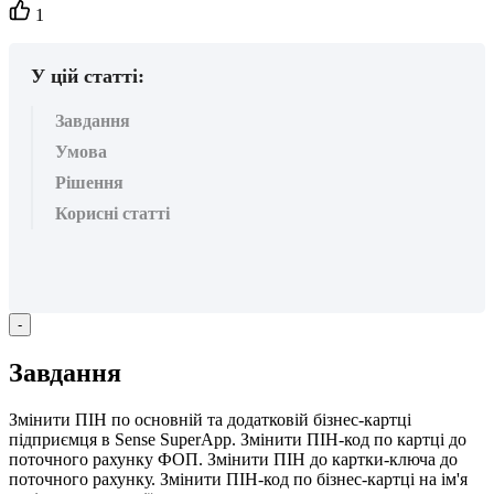
Кількість
1
вподобайок:
У цій статті:
Завдання
Умова
Рішення
Корисні статті
-
З
а
в
д
а
н
н
я
З
м
і
н
и
т
и
П
І
Н
п
о
о
с
н
о
в
н
і
й
т
а
д
о
д
а
т
к
о
в
і
й
б
і
з
н
е
с
-
к
а
р
т
ц
і
п
і
д
п
р
и
є
м
ц
я
в
Sense
SuperApp
.
З
м
і
н
и
т
и
П
І
Н
-
к
о
д
п
о
к
а
р
т
ц
і
д
о
п
о
т
о
ч
н
о
г
о
р
а
х
у
н
к
у
Ф
О
П
.
З
м
і
н
и
т
и
П
І
Н
д
о
к
а
р
т
к
и
-
к
л
ю
ч
а
д
о
п
о
т
о
ч
н
о
г
о
р
а
х
у
н
к
у
.
З
м
і
н
и
т
и
П
І
Н
-
к
о
д
п
о
б
і
з
н
е
с
-
к
а
р
т
ц
і
н
а
і
м
'
я