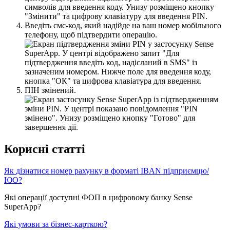
В
в
е
д
і
т
ь
с
м
с
-
к
о
д
,
я
к
и
й
н
а
д
і
й
д
е
н
а
в
а
ш
н
о
м
е
р
м
о
б
і
л
ь
н
о
г
о
т
е
л
е
ф
о
н
у
,
щ
о
б
п
і
д
т
в
е
р
д
и
т
и
о
п
е
р
а
ц
і
ю
.
П
І
Н
з
м
і
н
е
н
и
й
.
К
о
р
и
с
н
і
с
т
а
т
т
і
Я
к
д
і
з
н
а
т
и
с
я
н
о
м
е
р
р
а
х
у
н
к
у
в
ф
о
р
м
а
т
і
IBAN
п
і
д
п
р
и
є
м
ц
ю
/
Ю
О
?
Я
к
і
о
п
е
р
а
ц
і
ї
д
о
с
т
у
п
н
і
Ф
О
П
в
ц
и
ф
р
о
в
о
м
у
б
а
н
к
у
Sense
SuperApp
?
Я
к
і
у
м
о
в
и
з
а
б
і
з
н
е
с
-
к
а
р
т
к
о
ю
?