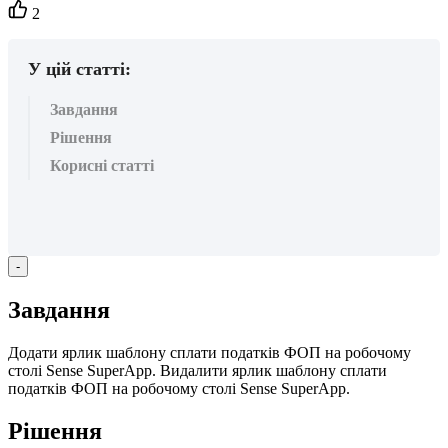
Кількість
2
вподобайок:
У цій статті:
Завдання
Рішення
Корисні статті
-
З
а
в
д
а
н
н
я
Д
о
д
а
т
и
я
р
л
и
к
ш
а
б
л
о
н
у
с
п
л
а
т
и
п
о
д
а
т
к
і
в
Ф
О
П
н
а
р
о
б
о
ч
о
м
у
с
т
о
л
і
Sense
SuperApp
.
В
и
д
а
л
и
т
и
я
р
л
и
к
ш
а
б
л
о
н
у
с
п
л
а
т
и
п
о
д
а
т
к
і
в
Ф
О
П
н
а
р
о
б
о
ч
о
м
у
с
т
о
л
і
Sense
SuperApp
.
Р
і
ш
е
н
н
я