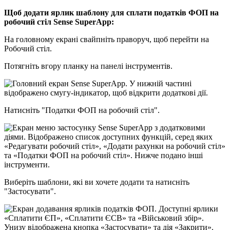
Щ
о
б
д
о
д
а
т
и
я
р
л
и
к
ш
а
б
л
о
н
у
д
л
я
с
п
л
а
т
и
п
о
д
а
т
к
і
в
Ф
О
П
н
а
р
о
б
о
ч
и
й
с
т
і
л
Sense
SuperApp
:
Н
а
г
о
л
о
в
н
о
м
у
е
к
р
а
н
і
с
в
а
й
п
н
і
т
ь
п
р
а
в
о
р
у
ч
,
щ
о
б
п
е
р
е
й
т
и
н
а
Р
о
б
о
ч
и
й
с
т
і
л
.
П
о
т
я
г
н
і
т
ь
в
г
о
р
у
п
л
а
н
к
у
н
а
п
а
н
е
л
і
і
н
с
т
р
у
м
е
н
т
і
в
.
Н
а
т
и
с
н
і
т
ь
"
П
о
д
а
т
к
и
Ф
О
П
н
а
р
о
б
о
ч
и
й
с
т
і
л
"
.
В
и
б
е
р
і
т
ь
ш
а
б
л
о
н
и
,
я
к
і
в
и
х
о
ч
е
т
е
д
о
д
а
т
и
т
а
н
а
т
и
с
н
і
т
ь
"
З
а
с
т
о
с
у
в
а
т
и
"
.