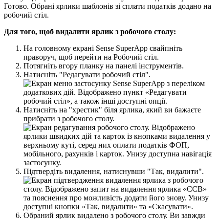
Г
о
т
о
в
о
.
О
б
р
а
н
і
я
р
л
и
к
и
ш
а
б
л
о
н
і
в
з
і
с
п
л
а
т
и
п
о
д
а
т
к
і
в
д
о
д
а
н
о
н
а
р
о
б
о
ч
и
й
с
т
і
л
.
Д
л
я
т
о
г
о
,
щ
о
б
в
и
д
а
л
и
т
и
я
р
л
и
к
з
р
о
б
о
ч
о
г
о
с
т
о
л
у
:
Н
а
г
о
л
о
в
н
о
м
у
е
к
р
а
н
і
Sense
SuperApp
с
в
а
й
п
н
і
т
ь
п
р
а
в
о
р
у
ч
,
щ
о
б
п
е
р
е
й
т
и
н
а
Р
о
б
о
ч
и
й
с
т
і
л
.
П
о
т
я
г
н
і
т
ь
в
г
о
р
у
п
л
а
н
к
у
н
а
п
а
н
е
л
і
і
н
с
т
р
у
м
е
н
т
і
в
.
Н
а
т
и
с
н
і
т
ь
"
Р
е
д
а
г
у
в
а
т
и
р
о
б
о
ч
и
й
с
т
і
л
"
.
Н
а
т
и
с
н
і
т
ь
н
а
"
х
р
е
с
т
и
к
"
б
і
л
я
я
р
л
и
к
а
,
я
к
и
й
в
и
б
а
ж
а
є
т
е
п
р
и
б
р
а
т
и
з
р
о
б
о
ч
о
г
о
с
т
о
л
у
.
П
і
д
т
в
е
р
д
і
т
ь
в
и
д
а
л
е
н
н
я
,
н
а
т
и
с
н
у
в
ш
и
"
Т
а
к
,
в
и
д
а
л
и
т
и
"
.
О
б
р
а
н
и
й
я
р
л
и
к
в
и
д
а
л
е
н
о
з
р
о
б
о
ч
о
г
о
с
т
о
л
у
.
В
и
з
а
в
ж
д
и