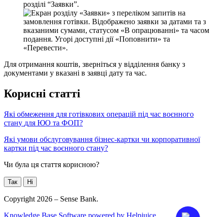
р
о
з
д
і
л
і
“
З
а
я
в
к
и
”
.
Д
л
я
о
т
р
и
м
а
н
н
я
к
о
ш
т
і
в
,
з
в
е
р
н
і
т
ь
с
я
у
в
і
д
д
і
л
е
н
н
я
б
а
н
к
у
з
д
о
к
у
м
е
н
т
а
м
и
у
в
к
а
з
а
н
і
в
з
а
я
в
ц
і
д
а
т
у
т
а
ч
а
с
.
К
о
р
и
с
н
і
с
т
а
т
т
і
Я
к
і
о
б
м
е
ж
е
н
н
я
д
л
я
г
о
т
і
в
к
о
в
и
х
о
п
е
р
а
ц
і
й
п
і
д
ч
а
с
в
о
є
н
н
о
г
о
с
т
а
н
у
д
л
я
Ю
О
т
а
Ф
О
П
?
Я
к
і
у
м
о
в
и
о
б
с
л
у
г
о
в
у
в
а
н
н
я
б
і
з
н
е
с
-
к
а
р
т
к
и
ч
и
к
о
р
п
о
р
а
т
и
в
н
о
ї
к
а
р
т
к
и
п
і
д
ч
а
с
в
о
є
н
н
о
г
о
с
т
а
н
у
?
Чи була ця стаття корисною?
Так
Ні
Copyright 2026 – Sense Bank.
Knowledge Base Software powered by Helpjuice