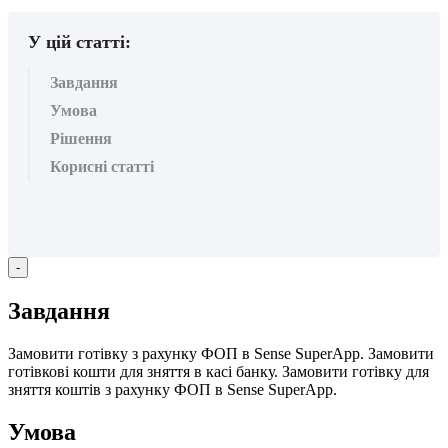
У цій статті:
Завдання
Умова
Рішення
Корисні статті
-
З
а
в
д
а
н
н
я
З
а
м
о
в
и
т
и
г
о
т
і
в
к
у
з
р
а
х
у
н
к
у
Ф
О
П
в
Sense
SuperApp
.
З
а
м
о
в
и
т
и
г
о
т
і
в
к
о
в
і
к
о
ш
т
и
д
л
я
з
н
я
т
т
я
в
к
а
с
і
б
а
н
к
у
.
З
а
м
о
в
и
т
и
г
о
т
і
в
к
у
д
л
я
з
н
я
т
т
я
к
о
ш
т
і
в
з
р
а
х
у
н
к
у
Ф
О
П
в
Sense
SuperApp
.
У
м
о
в
а