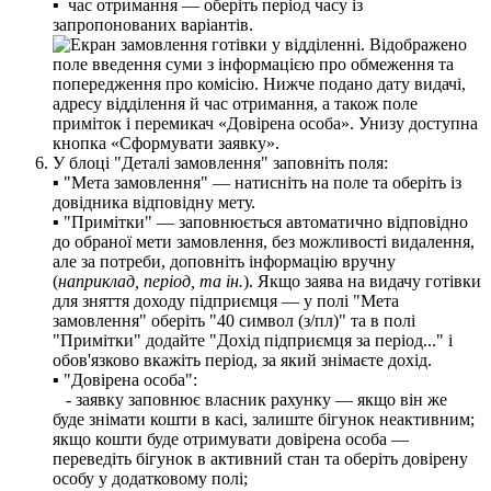
▪
ч
а
с
о
т
р
и
м
а
н
н
я
—
о
б
е
р
і
т
ь
п
е
р
і
о
д
ч
а
с
у
і
з
з
а
п
р
о
п
о
н
о
в
а
н
и
х
в
а
р
і
а
н
т
і
в
.
У
б
л
о
ц
і
"
Д
е
т
а
л
і
з
а
м
о
в
л
е
н
н
я
"
з
а
п
о
в
н
і
т
ь
п
о
л
я
:
▪
"
М
е
т
а
з
а
м
о
в
л
е
н
н
я
"
—
н
а
т
и
с
н
і
т
ь
н
а
п
о
л
е
т
а
о
б
е
р
і
т
ь
і
з
д
о
в
і
д
н
и
к
а
в
і
д
п
о
в
і
д
н
у
м
е
т
у
.
▪
"
П
р
и
м
і
т
к
и
"
—
з
а
п
о
в
н
ю
є
т
ь
с
я
а
в
т
о
м
а
т
и
ч
н
о
в
і
д
п
о
в
і
д
н
о
д
о
о
б
р
а
н
о
ї
м
е
т
и
з
а
м
о
в
л
е
н
н
я
,
б
е
з
м
о
ж
л
и
в
о
с
т
і
в
и
д
а
л
е
н
н
я
,
а
л
е
з
а
п
о
т
р
е
б
и
,
д
о
п
о
в
н
і
т
ь
і
н
ф
о
р
м
а
ц
і
ю
в
р
у
ч
н
у
(
н
а
п
р
и
к
л
а
д
,
п
е
р
і
о
д
,
т
а
і
н
.
)
.
Я
к
щ
о
з
а
я
в
а
н
а
в
и
д
а
ч
у
г
о
т
і
в
к
и
д
л
я
з
н
я
т
т
я
д
о
х
о
д
у
п
і
д
п
р
и
є
м
ц
я
—
у
п
о
л
і
"
М
е
т
а
з
а
м
о
в
л
е
н
н
я
"
о
б
е
р
і
т
ь
"
40
с
и
м
в
о
л
(
з
/
п
л
)
"
т
а
в
п
о
л
і
"
П
р
и
м
і
т
к
и
"
д
о
д
а
й
т
е
"
Д
о
х
і
д
п
і
д
п
р
и
є
м
ц
я
з
а
п
е
р
і
о
д
.
.
.
"
і
о
б
о
в
'
я
з
к
о
в
о
в
к
а
ж
і
т
ь
п
е
р
і
о
д
,
з
а
я
к
и
й
з
н
і
м
а
є
т
е
д
о
х
і
д
.
▪
"
Д
о
в
і
р
е
н
а
о
с
о
б
а
"
:
-
з
а
я
в
к
у
з
а
п
о
в
н
ю
є
в
л
а
с
н
и
к
р
а
х
у
н
к
у
—
я
к
щ
о
в
і
н
ж
е
б
у
д
е
з
н
і
м
а
т
и
к
о
ш
т
и
в
к
а
с
і
,
з
а
л
и
ш
т
е
б
і
г
у
н
о
к
н
е
а
к
т
и
в
н
и
м
;
я
к
щ
о
к
о
ш
т
и
б
у
д
е
о
т
р
и
м
у
в
а
т
и
д
о
в
і
р
е
н
а
о
с
о
б
а
—
п
е
р
е
в
е
д
і
т
ь
б
і
г
у
н
о
к
в
а
к
т
и
в
н
и
й
с
т
а
н
т
а
о
б
е
р
і
т
ь
д
о
в
і
р
е
н
у
о
с
о
б
у
у
д
о
д
а
т
к
о
в
о
м
у
п
о
л
і
;