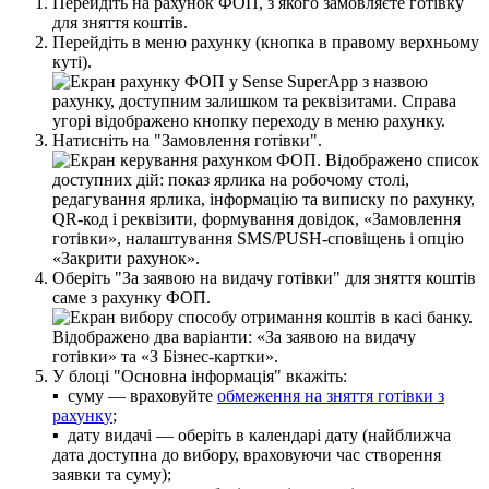
П
е
р
е
й
д
і
т
ь
н
а
р
а
х
у
н
о
к
Ф
О
П
,
з
я
к
о
г
о
з
а
м
о
в
л
я
є
т
е
г
о
т
і
в
к
у
д
л
я
з
н
я
т
т
я
к
о
ш
т
і
в
.
П
е
р
е
й
д
і
т
ь
в
м
е
н
ю
р
а
х
у
н
к
у
(
к
н
о
п
к
а
в
п
р
а
в
о
м
у
в
е
р
х
н
ь
о
м
у
к
у
т
і
)
.
Н
а
т
и
с
н
і
т
ь
н
а
"
З
а
м
о
в
л
е
н
н
я
г
о
т
і
в
к
и
"
.
О
б
е
р
і
т
ь
"
З
а
з
а
я
в
о
ю
н
а
в
и
д
а
ч
у
г
о
т
і
в
к
и
"
д
л
я
з
н
я
т
т
я
к
о
ш
т
і
в
с
а
м
е
з
р
а
х
у
н
к
у
Ф
О
П
.
У
б
л
о
ц
і
"
О
с
н
о
в
н
а
і
н
ф
о
р
м
а
ц
і
я
"
в
к
а
ж
і
т
ь
:
▪
с
у
м
у
—
в
р
а
х
о
в
у
й
т
е
о
б
м
е
ж
е
н
н
я
н
а
з
н
я
т
т
я
г
о
т
і
в
к
и
з
р
а
х
у
н
к
у
;
▪
д
а
т
у
в
и
д
а
ч
і
—
о
б
е
р
і
т
ь
в
к
а
л
е
н
д
а
р
і
д
а
т
у
(
н
а
й
б
л
и
ж
ч
а
д
а
т
а
д
о
с
т
у
п
н
а
д
о
в
и
б
о
р
у
,
в
р
а
х
о
в
у
ю
ч
и
ч
а
с
с
т
в
о
р
е
н
н
я
з
а
я
в
к
и
т
а
с
у
м
у
)
;