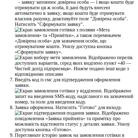
-
з
а
я
в
к
у
з
а
п
о
в
н
ю
є
д
о
в
і
р
е
н
а
о
с
о
б
а
—
і
я
к
щ
о
к
о
ш
т
и
б
у
д
е
о
т
р
и
м
у
в
а
т
и
ц
я
ж
о
с
о
б
а
,
ї
ї
д
а
н
і
б
у
д
у
т
ь
в
н
е
с
е
н
і
а
в
т
о
м
а
т
и
ч
н
о
в
з
а
я
в
к
у
;
я
к
щ
о
к
о
ш
т
и
б
у
д
е
о
т
р
и
м
у
в
а
т
и
в
л
а
с
н
и
к
р
а
х
у
н
к
у
,
д
е
а
к
т
и
в
у
й
т
е
п
о
л
е
"
Д
о
в
і
р
е
н
а
о
с
о
б
а
"
.
Н
а
т
и
с
н
і
т
ь
"
С
ф
о
р
м
у
в
а
т
и
з
а
я
в
к
у
"
.
В
в
е
д
і
т
ь
к
о
д
і
з
с
м
с
д
л
я
п
і
д
т
в
е
р
д
ж
е
н
н
я
о
ф
о
р
м
л
е
н
н
я
з
а
я
в
к
и
.
З
а
я
в
к
а
о
ф
о
р
м
л
е
н
а
.
Н
а
т
и
с
н
і
т
ь
"
Г
о
т
о
в
о
"
д
л
я
в
и
х
о
д
у
.
П
е
р
е
г
л
я
н
ь
т
е
і
с
т
о
р
і
ю
з
а
я
в
о
к
н
а
з
а
м
о
в
л
е
н
н
я
г
о
т
і
в
к
и
в