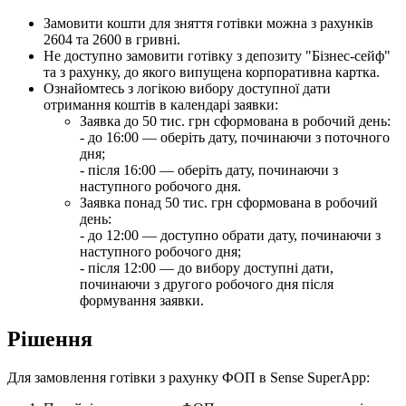
З
а
м
о
в
и
т
и
к
о
ш
т
и
д
л
я
з
н
я
т
т
я
г
о
т
і
в
к
и
м
о
ж
н
а
з
р
а
х
у
н
к
і
в
2604
т
а
2600
в
г
р
и
в
н
і
.
Н
е
д
о
с
т
у
п
н
о
з
а
м
о
в
и
т
и
г
о
т
і
в
к
у
з
д
е
п
о
з
и
т
у
"
Б
і
з
н
е
с
-
с
е
й
ф
"
т
а
з
р
а
х
у
н
к
у
,
д
о
я
к
о
г
о
в
и
п
у
щ
е
н
а
к
о
р
п
о
р
а
т
и
в
н
а
к
а
р
т
к
а
.
О
з
н
а
й
о
м
т
е
с
ь
з
л
о
г
і
к
о
ю
в
и
б
о
р
у
д
о
с
т
у
п
н
о
ї
д
а
т
и
о
т
р
и
м
а
н
н
я
к
о
ш
т
і
в
в
к
а
л
е
н
д
а
р
і
з
а
я
в
к
и
:
З
а
я
в
к
а
д
о
50
т
и
с
.
г
р
н
с
ф
о
р
м
о
в
а
н
а
в
р
о
б
о
ч
и
й
д
е
н
ь
:
-
д
о
16
:
00
—
о
б
е
р
і
т
ь
д
а
т
у
,
п
о
ч
и
н
а
ю
ч
и
з
п
о
т
о
ч
н
о
г
о
д
н
я
;
-
п
і
с
л
я
16
:
00
—
о
б
е
р
і
т
ь
д
а
т
у
,
п
о
ч
и
н
а
ю
ч
и
з
н
а
с
т
у
п
н
о
г
о
р
о
б
о
ч
о
г
о
д
н
я
.
З
а
я
в
к
а
п
о
н
а
д
50
т
и
с
.
г
р
н
с
ф
о
р
м
о
в
а
н
а
в
р
о
б
о
ч
и
й
д
е
н
ь
:
-
д
о
12
:
00
—
д
о
с
т
у
п
н
о
о
б
р
а
т
и
д
а
т
у
,
п
о
ч
и
н
а
ю
ч
и
з
н
а
с
т
у
п
н
о
г
о
р
о
б
о
ч
о
г
о
д
н
я
;
-
п
і
с
л
я
12
:
00
—
д
о
в
и
б
о
р
у
д
о
с
т
у
п
н
і
д
а
т
и
,
п
о
ч
и
н
а
ю
ч
и
з
д
р
у
г
о
г
о
р
о
б
о
ч
о
г
о
д
н
я
п
і
с
л
я
ф
о
р
м
у
в
а
н
н
я
з
а
я
в
к
и
.
Р
і
ш
е
н
н
я
Д
л
я
з
а
м
о
в
л
е
н
н
я
г
о
т
і
в
к
и
з
р
а
х
у
н
к
у
Ф
О
П
в
Sense
SuperApp
: