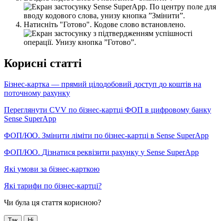
Н
а
т
и
с
н
і
т
ь
"
Г
о
т
о
в
о
"
.
К
о
д
о
в
е
с
л
о
в
о
в
с
т
а
н
о
в
л
е
н
о
.
К
о
р
и
с
н
і
с
т
а
т
т
і
Б
і
з
н
е
с
-
к
а
р
т
к
а
—
п
р
я
м
и
й
ц
і
л
о
д
о
б
о
в
и
й
д
о
с
т
у
п
д
о
к
о
ш
т
і
в
н
а
п
о
т
о
ч
н
о
м
у
р
а
х
у
н
к
у
П
е
р
е
г
л
я
н
у
т
и
CVV
п
о
б
і
з
н
е
с
-
к
а
р
т
ц
і
Ф
О
П
в
ц
и
ф
р
о
в
о
м
у
б
а
н
к
у
Sense
SuperApp
Ф
О
П
/
Ю
О
.
З
м
і
н
и
т
и
л
і
м
і
т
и
п
о
б
і
з
н
е
с
-
к
а
р
т
ц
і
в
Sense
SuperApp
Ф
О
П
/
Ю
О
.
Д
і
з
н
а
т
и
с
я
р
е
к
в
і
з
и
т
и
р
а
х
у
н
к
у
у
Sense
SuperApp
Я
к
і
у
м
о
в
и
з
а
б
і
з
н
е
с
-
к
а
р
т
к
о
ю
Я
к
і
т
а
р
и
ф
и
п
о
б
і
з
н
е
с
-
к
а
р
т
ц
і
?
Чи була ця стаття корисною?
Так
Ні