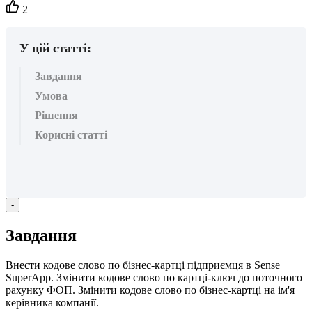
Кількість
2
вподобайок:
У цій статті:
Завдання
Умова
Рішення
Корисні статті
-
З
а
в
д
а
н
н
я
В
н
е
с
т
и
к
о
д
о
в
е
с
л
о
в
о
п
о
б
і
з
н
е
с
-
к
а
р
т
ц
і
п
і
д
п
р
и
є
м
ц
я
в
Sense
SuperApp
.
З
м
і
н
и
т
и
к
о
д
о
в
е
с
л
о
в
о
п
о
к
а
р
т
ц
і
-
к
л
ю
ч
д
о
п
о
т
о
ч
н
о
г
о
р
а
х
у
н
к
у
Ф
О
П
.
З
м
і
н
и
т
и
к
о
д
о
в
е
с
л
о
в
о
п
о
б
і
з
н
е
с
-
к
а
р
т
ц
і
н
а
і
м
'
я
к
е
р
і
в
н
и
к
а
к
о
м
п
а
н
і
ї
.