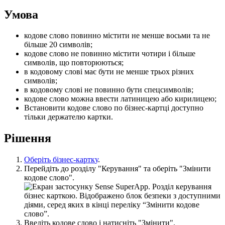
У
м
о
в
а
к
о
д
о
в
е
с
л
о
в
о
п
о
в
и
н
н
о
м
і
с
т
и
т
и
н
е
м
е
н
ш
е
в
о
с
ь
м
и
т
а
н
е
б
і
л
ь
ш
е
20
с
и
м
в
о
л
і
в
;
к
о
д
о
в
е
с
л
о
в
о
н
е
п
о
в
и
н
н
о
м
і
с
т
и
т
и
ч
о
т
и
р
и
і
б
і
л
ь
ш
е
с
и
м
в
о
л
і
в
,
щ
о
п
о
в
т
о
р
ю
ю
т
ь
с
я
;
в
к
о
д
о
в
о
м
у
с
л
о
в
і
м
а
є
б
у
т
и
н
е
м
е
н
ш
е
т
р
ь
о
х
р
і
з
н
и
х
с
и
м
в
о
л
і
в
;
в
к
о
д
о
в
о
м
у
с
л
о
в
і
н
е
п
о
в
и
н
н
о
б
у
т
и
с
п
е
ц
с
и
м
в
о
л
і
в
;
к
о
д
о
в
е
с
л
о
в
о
м
о
ж
н
а
в
в
е
с
т
и
л
а
т
и
н
и
ц
е
ю
а
б
о
к
и
р
и
л
и
ц
е
ю
;
В
с
т
а
н
о
в
и
т
и
к
о
д
о
в
е
с
л
о
в
о
п
о
б
і
з
н
е
с
-
к
а
р
т
ц
і
д
о
с
т
у
п
н
о
т
і
л
ь
к
и
д
е
р
ж
а
т
е
л
ю
к
а
р
т
к
и
.
Р
і
ш
е
н
н
я
О
б
е
р
і
т
ь
б
і
з
н
е
с
-
к
а
р
т
к
у
.
П
е
р
е
й
д
і
т
ь
д
о
р
о
з
д
і
л
у
"
К
е
р
у
в
а
н
н
я
"
т
а
о
б
е
р
і
т
ь
"
З
м
і
н
и
т
и
к
о
д
о
в
е
с
л
о
в
о
"
.
В
в
е
д
і
т
ь
к
о
д
о
в
е
с
л
о
в
о
і
н
а
т
и
с
н
і
т
ь
"
З
м
і
н
и
т
и
"
.