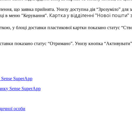
К
а
р
т
к
а
у
в
і
д
д
і
л
е
н
н
і
"
Н
о
в
о
ї
п
о
ш
т
и
"
т
ц
і
в
м
е
н
ю
"
К
е
р
у
в
а
н
н
я
"
.
Sense
SuperApp
а
н
к
у
Sense
SuperApp
д
и
ч
н
о
ї
о
с
о
б
и