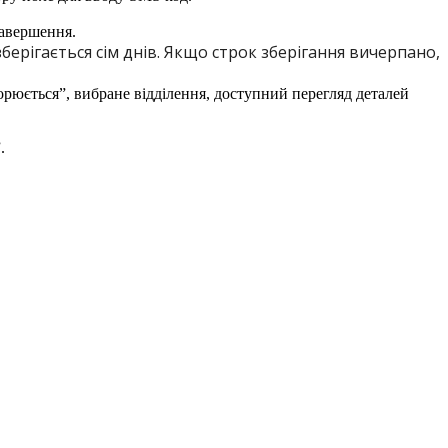
з
б
е
р
і
г
а
є
т
ь
с
я
с
і
м
д
н
і
в
.
Я
к
щ
о
с
т
р
о
к
з
б
е
р
і
г
а
н
н
я
в
и
ч
е
р
п
а
н
о
,