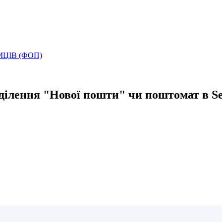
ЦІВ (ФОП)
дділення "Нової пошти" чи поштомат в S