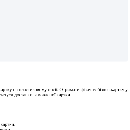
к
а
р
т
к
у
н
а
п
л
а
с
т
и
к
о
в
о
м
у
н
о
с
і
ї
.
О
т
р
и
м
а
т
и
ф
і
з
и
ч
н
у
б
і
з
н
е
с
-
к
а
р
т
к
у
у
с
т
а
т
у
с
и
д
о
с
т
а
в
к
и
з
а
м
о
в
л
е
н
о
ї
к
а
р
т
к
и
.
-
к
а
р
т
к
и
.
а
р
т
к
и
.