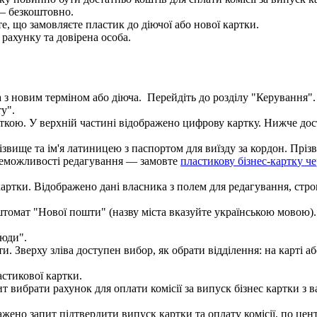
—
б
е
з
к
о
ш
т
о
в
н
о
.
т
е
,
щ
о
з
а
м
о
в
л
я
є
т
е
п
л
а
с
т
и
к
д
о
д
і
ю
ч
о
ї
а
б
о
н
о
в
о
ї
к
а
р
т
к
и
.
р
а
х
у
н
к
у
т
а
д
о
в
і
р
е
н
а
о
с
о
б
а
.
а
з
н
о
в
и
м
т
е
р
м
і
н
о
м
а
б
о
д
і
ю
ч
а
.
П
е
р
е
й
д
і
т
ь
д
о
р
о
з
д
і
л
у
"
К
е
р
у
в
а
н
н
я
"
.
т
у
"
.
і
з
в
и
щ
е
т
а
і
м
'
я
л
а
т
и
н
и
ц
е
ю
з
п
а
с
п
о
р
т
о
м
д
л
я
в
и
ї
з
д
у
з
а
к
о
р
д
о
н
.
П
р
і
з
в
е
м
о
ж
л
и
в
о
с
т
і
р
е
д
а
г
у
в
а
н
н
я
—
з
а
м
о
в
т
е
п
л
а
с
т
и
к
о
в
у
б
і
з
н
е
с
-
к
а
р
т
к
у
ч
е
ш
т
о
м
а
т
"
Н
о
в
о
ї
п
о
ш
т
и
"
(
н
а
з
в
у
м
і
с
т
а
в
к
а
з
у
й
т
е
у
к
р
а
ї
н
с
ь
к
о
ю
м
о
в
о
ю
)
.
ю
д
и
"
.
а
с
т
и
к
о
в
о
ї
к
а
р
т
к
и
.