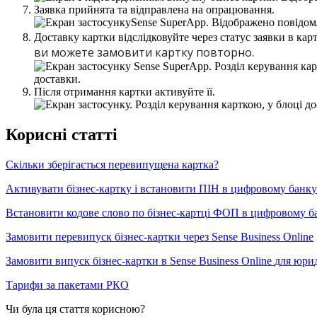
З
а
я
в
к
а
п
р
и
й
н
я
т
а
т
а
в
і
д
п
р
а
в
л
е
н
а
н
а
о
п
р
а
ц
ю
в
а
н
н
я
.
Д
о
с
т
а
в
к
у
к
а
р
т
к
и
в
і
д
с
л
і
д
к
о
в
у
й
т
е
ч
е
р
е
з
с
т
а
т
у
с
з
а
я
в
к
и
в
к
а
р
в
и
м
о
ж
е
т
е
з
а
м
о
в
и
т
и
к
а
р
т
к
у
п
о
в
т
о
р
н
о
.
П
і
с
л
я
о
т
р
и
м
а
н
н
я
к
а
р
т
к
и
а
к
т
и
в
у
й
т
е
ї
ї
.
К
о
р
и
с
н
і
с
т
а
т
т
і
С
к
і
л
ь
к
и
з
б
е
р
і
г
а
є
т
ь
с
я
п
е
р
е
в
и
п
у
щ
е
н
а
к
а
р
т
к
а
?
А
к
т
и
в
у
в
а
т
и
б
і
з
н
е
с
-
к
а
р
т
к
у
і
в
с
т
а
н
о
в
и
т
и
П
І
Н
в
ц
и
ф
р
о
в
о
м
у
б
а
н
к
у
В
с
т
а
н
о
в
и
т
и
к
о
д
о
в
е
с
л
о
в
о
п
о
б
і
з
н
е
с
-
к
а
р
т
ц
і
Ф
О
П
в
ц
и
ф
р
о
в
о
м
у
б
З
а
м
о
в
и
т
и
п
е
р
е
в
и
п
у
с
к
б
і
з
н
е
с
-
к
а
р
т
к
и
ч
е
р
е
з
Sense
Business
Online
З
а
м
о
в
и
т
и
в
и
п
у
с
к
б
і
з
н
е
с
-
к
а
р
т
к
и
в
Sense
Business
Online
д
л
я
ю
р
и
Т
а
р
и
ф
и
з
а
п
а
к
е
т
а
м
и
Р
К
О
Чи була ця стаття корисною?