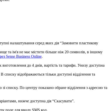
и
щ
е
т
а
і
м
'
я
н
е
м
а
є
м
і
с
т
и
т
и
б
і
л
ь
ш
е
н
і
ж
20
с
и
м
в
о
л
і
в
,
в
і
н
ш
о
м
у
р
е
з
Sense
Business
Online
.
В
с
п
и
с
к
у
в
і
д
о
б
р
а
ж
а
ю
т
ь
с
я
т
і
л
ь
к
и
д
о
с
т
у
п
н
і
в
і
д
д
і
л
е
н
н
я
т
а