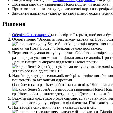
Д
о
с
т
а
в
к
а
к
а
р
т
к
и
у
в
і
д
д
і
л
е
н
н
я
Н
о
в
о
ї
п
о
ш
т
и
ч
и
п
о
ш
т
о
м
а
т
П
р
и
з
а
м
о
в
л
е
н
н
і
п
л
а
с
т
и
к
у
д
о
в
и
п
у
щ
е
н
о
ї
к
а
р
т
к
и
п
е
р
е
в
і
р
я
й
З
а
м
о
в
и
т
и
п
л
а
с
т
и
к
о
в
у
к
а
р
т
к
у
д
о
в
і
р
т
у
а
л
ь
н
о
ї
м
о
ж
е
в
л
а
с
н
и
к
Р
і
ш
е
н
н
я
О
б
е
р
і
т
ь
б
і
з
н
е
с
-
к
а
р
т
к
у
т
а
п
е
р
е
в
і
р
т
е
ї
ї
т
е
р
м
і
н
,
щ
о
б
в
о
н
а
б
у
л
О
б
е
р
і
т
ь
м
е
н
ю
"
З
а
м
о
в
и
т
и
п
л
а
с
т
и
к
о
в
у
к
а
р
т
к
у
н
а
Н
о
в
у
п
о
ш
П
е
р
е
г
л
я
н
ь
т
е
у
м
о
в
и
в
и
п
у
с
к
у
к
а
р
т
к
и
.
О
б
о
в
'
я
з
к
о
в
о
з
в
і
р
т
е
п
р
р
а
з
і
—
р
е
д
а
г
у
в
а
н
н
я
м
о
ж
л
и
в
е
т
і
л
ь
к
и
д
в
о
х
с
и
м
в
о
л
і
в
.
П
р
и
н
Д
а
л
і
н
а
т
и
с
н
і
т
ь
"
В
и
б
р
а
т
и
в
і
д
д
і
л
е
н
н
я
Н
о
в
о
ї
п
о
ш
т
и
"
.
Н
а
д
а
й
т
е
д
о
с
т
у
п
д
о
г
е
о
л
о
к
а
ц
і
ї
,
в
и
б
е
р
і
т
ь
в
і
д
д
і
л
е
н
н
я
а
б
о
п
о
п
о
ш
т
о
м
а
т
и
з
а
в
к
а
з
а
н
и
м
и
а
д
р
е
с
а
м
и
.
О
з
н
а
й
о
м
т
е
с
я
з
г
р
а
ф
і
к
о
м
р
о
б
о
т
и
т
а
н
а
т
и
с
н
і
т
ь
"
Д
о
с
т
а
в
и
т
и
с
В
к
а
ж
і
т
ь
р
а
х
у
н
о
к
,
з
я
к
о
г
о
б
у
д
е
с
п
и
с
а
н
о
п
л
а
т
у
з
а
в
и
п
у
с
к
п
л
П
і
д
т
в
е
р
д
і
т
ь
с
п
и
с
а
н
н
я
п
л
а
т
и
,
в
к
а
з
а
в
ш
и
к
о
д
і
з
с
м
с
.