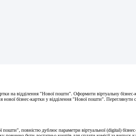
р
т
к
и
н
а
в
і
д
д
і
л
е
н
н
я
"
Н
о
в
о
ї
п
о
ш
т
и
"
.
О
ф
о
р
м
и
т
и
в
і
р
т
у
а
л
ь
н
у
б
і
з
н
е
с
-
н
я
н
о
в
о
ї
б
і
з
н
е
с
-
к
а
р
т
к
и
у
в
і
д
д
і
л
е
н
н
я
"
Н
о
в
о
ї
п
о
ш
т
и
"
.
П
е
р
е
г
л
я
н
у
т
и
о
ї
п
о
ш
т
и
"
,
п
о
в
н
і
с
т
ю
д
у
б
л
ю
є
п
а
р
а
м
е
т
р
и
в
і
р
т
у
а
л
ь
н
о
ї
(
digital
)
б
і
з
н
е
с
к
у
п
о
в
и
н
н
о
б
у
т
и
д
о
с
т
а
т
н
ь
о
к
о
ш
т
і
в
д
л
я
с
п
л
а
т
и
к
о
м
і
с
і
ї
з
а
в
и
п
у
с
к
к