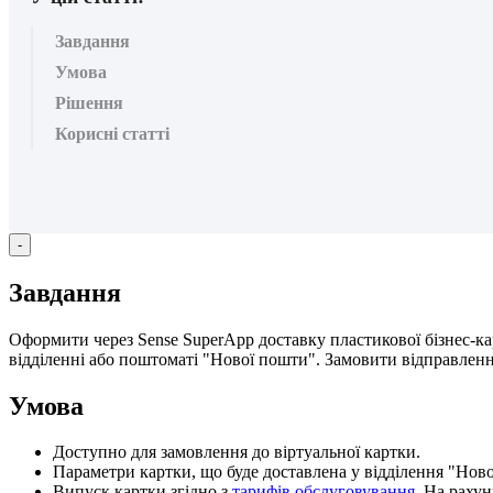
Завдання
Умова
Рішення
Корисні статті
-
З
а
в
д
а
н
н
я
О
ф
о
р
м
и
т
и
ч
е
р
е
з
Sense
SuperApp
д
о
с
т
а
в
к
у
п
л
а
с
т
и
к
о
в
о
ї
б
і
з
н
е
с
-
к
а
в
і
д
д
і
л
е
н
н
і
а
б
о
п
о
ш
т
о
м
а
т
і
"
Н
о
в
о
ї
п
о
ш
т
и
"
.
З
а
м
о
в
и
т
и
в
і
д
п
р
а
в
л
е
н
У
м
о
в
а
Д
о
с
т
у
п
н
о
д
л
я
з
а
м
о
в
л
е
н
н
я
д
о
в
і
р
т
у
а
л
ь
н
о
ї
к
а
р
т
к
и
.
П
а
р
а
м
е
т
р
и
к
а
р
т
к
и
,
щ
о
б
у
д
е
д
о
с
т
а
в
л
е
н
а
у
в
і
д
д
і
л
е
н
н
я
"
Н
о
в
В
и
п
у
с
к
к
а
р
т
к
и
з
г
і
д
н
о
з
т
а
р
и
ф
і
в
о
б
с
л
у
г
о
в
у
в
а
н
н
я
.
Н
а
р
а
х
у
н