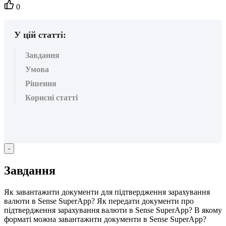
Кількість
0
вподобайок:
У цій статті:
Завдання
Умова
Рішення
Корисні статті
-
З
а
в
д
а
н
н
я
Я
к
з
а
в
а
н
т
а
ж
и
т
и
д
о
к
у
м
е
н
т
и
д
л
я
п
і
д
т
в
е
р
д
ж
е
н
н
я
з
а
р
а
х
у
в
а
н
н
я
в
а
л
ю
т
и
в
Sense
SuperApp
?
Я
к
п
е
р
е
д
а
т
и
д
о
к
у
м
е
н
т
и
п
р
о
п
і
д
т
в
е
р
д
ж
е
н
н
я
з
а
р
а
х
у
в
а
н
н
я
в
а
л
ю
т
и
в
Sense
SuperApp
?
В
я
к
о
м
у
ф
о
р
м
а
т
і
м
о
ж
н
а
з
а
в
а
н
т
а
ж
и
т
и
д
о
к
у
м
е
н
т
и
в
Sense
SuperApp
?