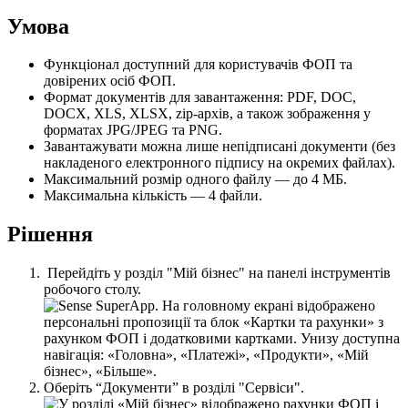
У
м
о
в
а
Ф
у
н
к
ц
і
о
н
а
л
д
о
с
т
у
п
н
и
й
д
л
я
к
о
р
и
с
т
у
в
а
ч
і
в
Ф
О
П
т
а
д
о
в
і
р
е
н
и
х
о
с
і
б
Ф
О
П
.
Ф
о
р
м
а
т
д
о
к
у
м
е
н
т
і
в
д
л
я
з
а
в
а
н
т
а
ж
е
н
н
я
:
PDF
,
DOC
,
DOCX
,
XLS
,
XLSX
,
zip
-
а
р
х
і
в
,
а
т
а
к
о
ж
з
о
б
р
а
ж
е
н
н
я
у
ф
о
р
м
а
т
а
х
JPG
/
JPEG
т
а
PNG
.
З
а
в
а
н
т
а
ж
у
в
а
т
и
м
о
ж
н
а
л
и
ш
е
н
е
п
і
д
п
и
с
а
н
і
д
о
к
у
м
е
н
т
и
(
б
е
з
н
а
к
л
а
д
е
н
о
г
о
е
л
е
к
т
р
о
н
н
о
г
о
п
і
д
п
и
с
у
н
а
о
к
р
е
м
и
х
ф
а
й
л
а
х
)
.
М
а
к
с
и
м
а
л
ь
н
и
й
р
о
з
м
і
р
о
д
н
о
г
о
ф
а
й
л
у
—
д
о
4
М
Б
.
М
а
к
с
и
м
а
л
ь
н
а
к
і
л
ь
к
і
с
т
ь
—
4
ф
а
й
л
и
.
Р
і
ш
е
н
н
я
П
е
р
е
й
д
і
т
ь
у
р
о
з
д
і
л
"
М
і
й
б
і
з
н
е
с
"
н
а
п
а
н
е
л
і
і
н
с
т
р
у
м
е
н
т
і
в
р
о
б
о
ч
о
г
о
с
т
о
л
у
.
О
б
е
р
і
т
ь
“
Д
о
к
у
м
е
н
т
и
”
в
р
о
з
д
і
л
і
"
С
е
р
в
і
с
и
"
.