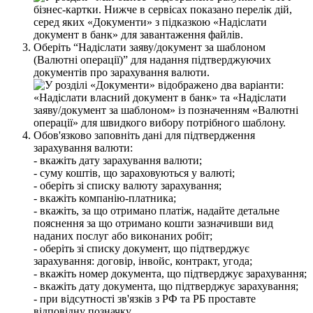
О
б
е
р
і
т
ь
“
Н
а
д
і
с
л
а
т
и
з
а
я
в
у
/
д
о
к
у
м
е
н
т
з
а
ш
а
б
л
о
н
о
м
(
В
а
л
ю
т
н
і
о
п
е
р
а
ц
і
ї
)
”
д
л
я
н
а
д
а
н
н
я
п
і
д
т
в
е
р
д
ж
у
ю
ч
и
х
д
о
к
у
м
е
н
т
і
в
п
р
о
з
а
р
а
х
у
в
а
н
н
я
в
а
л
ю
т
и
.
О
б
о
в
'
я
з
к
о
в
о
з
а
п
о
в
н
і
т
ь
д
а
н
і
д
л
я
п
і
д
т
в
е
р
д
ж
е
н
н
я
з
а
р
а
х
у
в
а
н
н
я
в
а
л
ю
т
и
:
-
в
к
а
ж
і
т
ь
д
а
т
у
з
а
р
а
х
у
в
а
н
н
я
в
а
л
ю
т
и
;
-
с
у
м
у
к
о
ш
т
і
в
,
щ
о
з
а
р
а
х
о
в
у
ю
т
ь
с
я
у
в
а
л
ю
т
і
;
-
о
б
е
р
і
т
ь
з
і
с
п
и
с
к
у
в
а
л
ю
т
у
з
а
р
а
х
у
в
а
н
н
я
;
-
в
к
а
ж
і
т
ь
к
о
м
п
а
н
і
ю
-
п
л
а
т
н
и
к
а
;
-
в
к
а
ж
і
т
ь
,
з
а
щ
о
о
т
р
и
м
а
н
о
п
л
а
т
і
ж
,
н
а
д
а
й
т
е
д
е
т
а
л
ь
н
е
п
о
я
с
н
е
н
н
я
з
а
щ
о
о
т
р
и
м
а
н
о
к
о
ш
т
и
з
а
з
н
а
ч
и
в
ш
и
в
и
д
н
а
д
а
н
и
х
п
о
с
л
у
г
а
б
о
в
и
к
о
н
а
н
и
х
р
о
б
і
т
;
-
о
б
е
р
і
т
ь
з
і
с
п
и
с
к
у
д
о
к
у
м
е
н
т
,
щ
о
п
і
д
т
в
е
р
д
ж
у
є
з
а
р
а
х
у
в
а
н
н
я
:
д
о
г
о
в
і
р
,
і
н
в
о
й
с
,
к
о
н
т
р
а
к
т
,
у
г
о
д
а
;
-
в
к
а
ж
і
т
ь
н
о
м
е
р
д
о
к
у
м
е
н
т
а
,
щ
о
п
і
д
т
в
е
р
д
ж
у
є
з
а
р
а
х
у
в
а
н
н
я
;
-
в
к
а
ж
і
т
ь
д
а
т
у
д
о
к
у
м
е
н
т
а
,
щ
о
п
і
д
т
в
е
р
д
ж
у
є
з
а
р
а
х
у
в
а
н
н
я
;
-
п
р
и
в
і
д
с
у
т
н
о
с
т
і
з
в
'
я
з
к
і
в
з
Р
Ф
т
а
Р
Б
п
р
о
с
т
а
в
т
е
в
і
д
п
о
в
і
д
н
у
п
о
з
н
а
ч
к
у
.