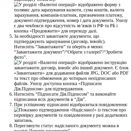
З
а
н
е
о
б
х
і
д
н
о
с
т
і
з
а
в
а
н
т
а
ж
т
е
д
о
к
у
м
е
н
т
и
,
щ
о
п
і
д
т
в
е
р
д
ж
у
ю
т
ь
з
а
р
а
х
у
в
а
н
н
я
(
д
о
г
о
в
і
р
,
і
н
в
о
й
с
)
.
Н
а
т
и
с
н
і
т
ь
“
З
а
в
а
н
т
а
ж
и
т
и
”
т
а
о
б
е
р
і
т
ь
в
м
е
н
ю
:
“
З
а
в
а
н
т
а
ж
и
т
и
д
о
к
у
м
е
н
т
”
/
“
О
б
р
а
т
и
з
г
а
л
е
р
е
ї
”
/
“
З
р
о
б
и
т
и
ф
о
т
о
”
.
Н
а
т
и
с
н
і
т
ь
“
П
і
д
п
и
с
а
т
и
Д
і
я
.
П
і
д
п
и
с
о
м
”
т
а
в
и
к
о
н
а
й
т
е
п
і
д
п
и
с
а
н
н
я
в
с
і
х
д
о
к
у
м
е
н
т
і
в
в
“
Д
і
я
”
.
П
р
и
у
с
п
і
ш
н
о
м
у
п
і
д
п
и
с
а
н
н
і
в
і
д
о
б
р
а
з
и
т
ь
с
я
п
о
в
і
д
о
м
л
е
н
н
я
:
П
е
р
е
г
л
я
н
у
т
и
с
т
а
т
у
с
н
а
д
і
с
л
а
н
о
г
о
д
о
к
у
м
е
н
т
у
м
о
ж
н
а
в
р
о
з
д
і
л
і
“
І
с
т
о
р
і
я
д
о
к
у
м
е
н
т
і
в
”
.