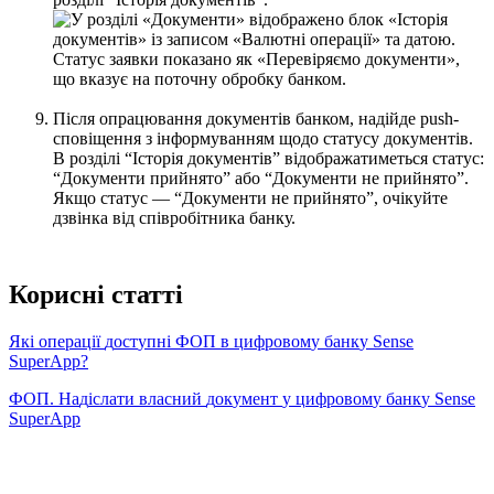
П
і
с
л
я
о
п
р
а
ц
ю
в
а
н
н
я
д
о
к
у
м
е
н
т
і
в
б
а
н
к
о
м
,
н
а
д
і
й
д
е
push
-
с
п
о
в
і
щ
е
н
н
я
з
і
н
ф
о
р
м
у
в
а
н
н
я
м
щ
о
д
о
с
т
а
т
у
с
у
д
о
к
у
м
е
н
т
і
в
.
В
р
о
з
д
і
л
і
“
І
с
т
о
р
і
я
д
о
к
у
м
е
н
т
і
в
”
в
і
д
о
б
р
а
ж
а
т
и
м
е
т
ь
с
я
с
т
а
т
у
с
:
“
Д
о
к
у
м
е
н
т
и
п
р
и
й
н
я
т
о
”
а
б
о
“
Д
о
к
у
м
е
н
т
и
н
е
п
р
и
й
н
я
т
о
”
.
Я
к
щ
о
с
т
а
т
у
с
—
“
Д
о
к
у
м
е
н
т
и
н
е
п
р
и
й
н
я
т
о
”
,
о
ч
і
к
у
й
т
е
д
з
в
і
н
к
а
в
і
д
с
п
і
в
р
о
б
і
т
н
и
к
а
б
а
н
к
у
.
К
о
р
и
с
н
і
с
т
а
т
т
і
Я
к
і
о
п
е
р
а
ц
і
ї
д
о
с
т
у
п
н
і
Ф
О
П
в
ц
и
ф
р
о
в
о
м
у
б
а
н
к
у
Sense
SuperApp
?
Ф
О
П
.
Н
а
д
і
с
л
а
т
и
в
л
а
с
н
и
й
д
о
к
у
м
е
н
т
у
ц
и
ф
р
о
в
о
м
у
б
а
н
к
у
Sense
SuperApp