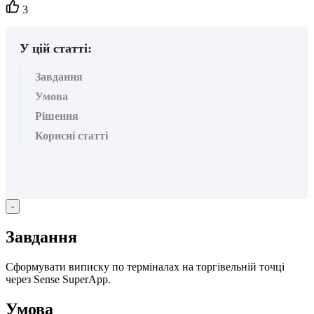
Кількість
3
вподобайок:
У цій статті:
Завдання
Умова
Рішення
Корисні статті
-
З
а
в
д
а
н
н
я
С
ф
о
р
м
у
в
а
т
и
в
и
п
и
с
к
у
п
о
т
е
р
м
і
н
а
л
а
х
н
а
т
о
р
г
і
в
е
л
ь
н
і
й
т
о
ч
ц
і
ч
е
р
е
з
Sense
SuperApp
.
У
м
о
в
а