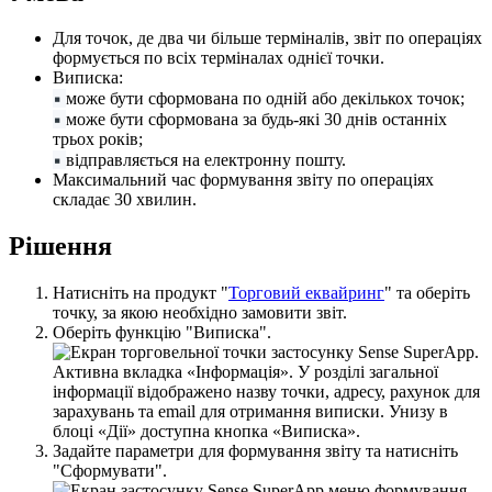
Д
л
я
т
о
ч
о
к
,
д
е
д
в
а
ч
и
б
і
л
ь
ш
е
т
е
р
м
і
н
а
л
і
в
,
з
в
і
т
п
о
о
п
е
р
а
ц
і
я
х
ф
о
р
м
у
є
т
ь
с
я
п
о
в
с
і
х
т
е
р
м
і
н
а
л
а
х
о
д
н
і
є
ї
т
о
ч
к
и
.
В
и
п
и
с
к
а
:
▪
м
о
ж
е
б
у
т
и
с
ф
о
р
м
о
в
а
н
а
п
о
о
д
н
і
й
а
б
о
д
е
к
і
л
ь
к
о
х
т
о
ч
о
к
;
▪
м
о
ж
е
б
у
т
и
с
ф
о
р
м
о
в
а
н
а
з
а
б
у
д
ь
-
я
к
і
30
д
н
і
в
о
с
т
а
н
н
і
х
т
р
ь
о
х
р
о
к
і
в
;
▪
в
і
д
п
р
а
в
л
я
є
т
ь
с
я
н
а
е
л
е
к
т
р
о
н
н
у
п
о
ш
т
у
.
М
а
к
с
и
м
а
л
ь
н
и
й
ч
а
с
ф
о
р
м
у
в
а
н
н
я
з
в
і
т
у
п
о
о
п
е
р
а
ц
і
я
х
с
к
л
а
д
а
є
30
х
в
и
л
и
н
.
Р
і
ш
е
н
н
я
Н
а
т
и
с
н
і
т
ь
н
а
п
р
о
д
у
к
т
"
Т
о
р
г
о
в
и
й
е
к
в
а
й
р
и
н
г
"
т
а
о
б
е
р
і
т
ь
т
о
ч
к
у
,
з
а
я
к
о
ю
н
е
о
б
х
і
д
н
о
з
а
м
о
в
и
т
и
з
в
і
т
.
О
б
е
р
і
т
ь
ф
у
н
к
ц
і
ю
"
В
и
п
и
с
к
а
"
.
З
а
д
а
й
т
е
п
а
р
а
м
е
т
р
и
д
л
я
ф
о
р
м
у
в
а
н
н
я
з
в
і
т
у
т
а
н
а
т
и
с
н
і
т
ь
"
С
ф
о
р
м
у
в
а
т
и
"
.