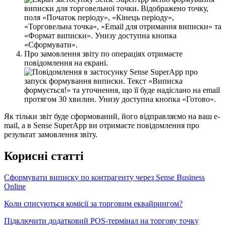
П
р
о
з
а
м
о
в
л
е
н
н
я
з
в
і
т
у
п
о
о
п
е
р
а
ц
і
я
х
о
т
р
и
м
а
є
т
е
п
о
в
і
д
о
м
л
е
н
н
я
н
а
е
к
р
а
н
і
.
Я
к
т
і
л
ь
к
и
з
в
і
т
б
у
д
е
с
ф
о
р
м
о
в
а
н
и
й
,
й
о
г
о
в
і
д
п
р
а
в
л
я
є
м
о
н
а
в
а
ш
e
-
mail
,
а
в
Sense
SuperApp
в
и
о
т
р
и
м
а
є
т
е
п
о
в
і
д
о
м
л
е
н
н
я
п
р
о
р
е
з
у
л
ь
т
а
т
з
а
м
о
в
л
е
н
н
я
з
в
і
т
у
.
К
о
р
и
с
н
і
с
т
а
т
т
і
С
ф
о
р
м
у
в
а
т
и
в
и
п
и
с
к
у
п
о
к
о
н
т
р
а
г
е
н
т
у
ч
е
р
е
з
Sense
Business
Online
К
о
л
и
с
п
и
с
у
ю
т
ь
с
я
к
о
м
і
с
і
ї
з
а
т
о
р
г
о
в
и
м
е
к
в
а
й
р
и
н
г
о
м
?
П
і
д
к
л
ю
ч
и
т
и
д
о
д
а
т
к
о
в
и
й
POS
-
т
е
р
м
і
н
а
л
н
а
т
о
р
г
о
в
у
т
о
ч
к
у