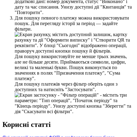
Д
л
я
п
о
ш
у
к
у
п
е
в
н
о
г
о
п
л
а
т
е
ж
у
м
о
ж
н
а
в
и
к
о
р
и
с
т
о
в
у
в
а
т
и
п
о
ш
у
к
.
Д
л
я
п
е
р
е
г
л
я
д
у
і
с
т
о
р
і
ї
з
а
п
е
р
і
о
д
—
з
а
д
а
й
т
е
ф
і
л
ь
т
р
и
.
Д
л
я
п
о
ш
у
к
у
в
и
к
о
р
и
с
т
о
в
у
й
т
е
н
е
м
е
н
ш
е
т
р
ь
о
х
з
н
а
ч
е
н
ь
,
а
л
е
н
е
б
і
л
ь
ш
е
д
е
с
я
т
и
.
П
р
и
й
м
а
ю
т
ь
с
я
с
и
м
в
о
л
и
,
ц
и
ф
р
и
,
в
е
л
и
к
і
т
а
м
а
л
е
н
ь
к
і
б
у
к
в
и
.
П
о
ш
у
к
в
и
к
о
н
у
є
т
ь
с
я
п
о
з
н
а
ч
е
н
н
я
х
в
п
о
л
я
х
"
П
р
и
з
н
а
ч
е
н
н
я
п
л
а
т
е
ж
у
"
,
"
С
у
м
а
п
л
а
т
е
ж
у
"
.
Д
л
я
п
о
ш
у
к
у
п
л
а
т
е
ж
і
в
ч
е
р
е
з
ф
і
л
ь
т
р
о
б
е
р
і
т
ь
о
д
и
н
з
д
о
с
т
у
п
н
и
х
т
а
н
а
т
и
с
н
і
т
ь
"
З
а
с
т
о
с
у
в
а
т
и
"
.
К
о
р
и
с
н
і
с
т
а
т
т
і