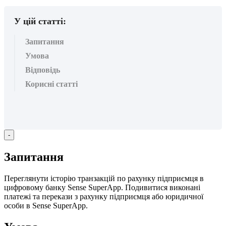
У цій статті:
Запитання
Умова
Відповідь
Корисні статті
-
З
а
п
и
т
а
н
н
я
П
е
р
е
г
л
я
н
у
т
и
і
с
т
о
р
і
ю
т
р
а
н
з
а
к
ц
і
й
п
о
р
а
х
у
н
к
у
п
і
д
п
р
и
є
м
ц
я
в
ц
и
ф
р
о
в
о
м
у
б
а
н
к
у
Sense
SuperApp
.
П
о
д
и
в
и
т
и
с
я
в
и
к
о
н
а
н
і
п
л
а
т
е
ж
і
т
а
п
е
р
е
к
а
з
и
з
р
а
х
у
н
к
у
п
і
д
п
р
и
є
м
ц
я
а
б
о
ю
р
и
д
и
ч
н
о
ї
о
с
о
б
и
в
Sense
SuperApp
.