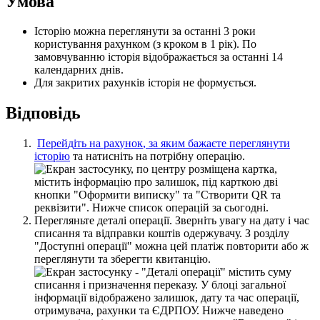
У
м
о
в
а
І
с
т
о
р
і
ю
м
о
ж
н
а
п
е
р
е
г
л
я
н
у
т
и
з
а
о
с
т
а
н
н
і
3
р
о
к
и
к
о
р
и
с
т
у
в
а
н
н
я
р
а
х
у
н
к
о
м
(
з
к
р
о
к
о
м
в
1
р
і
к
)
.
П
о
з
а
м
о
в
ч
у
в
а
н
н
ю
і
с
т
о
р
і
я
в
і
д
о
б
р
а
ж
а
є
т
ь
с
я
з
а
о
с
т
а
н
н
і
14
к
а
л
е
н
д
а
р
н
и
х
д
н
і
в
.
Д
л
я
з
а
к
р
и
т
и
х
р
а
х
у
н
к
і
в
і
с
т
о
р
і
я
н
е
ф
о
р
м
у
є
т
ь
с
я
.
В
і
д
п
о
в
і
д
ь
П
е
р
е
й
д
і
т
ь
н
а
р
а
х
у
н
о
к
,
з
а
я
к
и
м
б
а
ж
а
є
т
е
п
е
р
е
г
л
я
н
у
т
и
і
с
т
о
р
і
ю
т
а
н
а
т
и
с
н
і
т
ь
н
а
п
о
т
р
і
б
н
у
о
п
е
р
а
ц
і
ю
.
П
е
р
е
г
л
я
н
ь
т
е
д
е
т
а
л
і
о
п
е
р
а
ц
і
ї
.
З
в
е
р
н
і
т
ь
у
в
а
г
у
н
а
д
а
т
у
і
ч
а
с
с
п
и
с
а
н
н
я
т
а
в
і
д
п
р
а
в
к
и
к
о
ш
т
і
в
о
д
е
р
ж
у
в
а
ч
у
.
З
р
о
з
д
і
л
у
"
Д
о
с
т
у
п
н
і
о
п
е
р
а
ц
і
ї
"
м
о
ж
н
а
ц
е
й
п
л
а
т
і
ж
п
о
в
т
о
р
и
т
и
а
б
о
ж
п
е
р
е
г
л
я
н
у
т
и
т
а
з
б
е
р
е
г
т
и
к
в
и
т
а
н
ц
і
ю
.