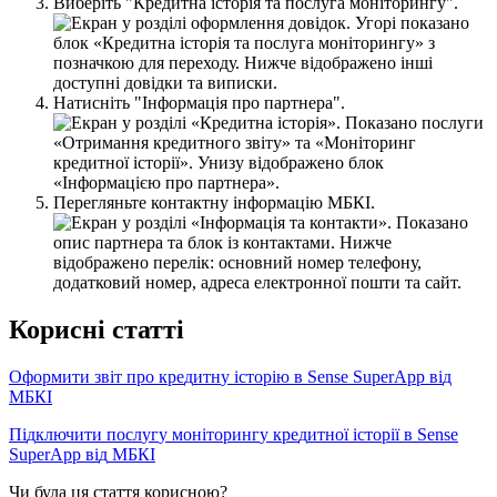
В
и
б
е
р
і
т
ь
"
К
р
е
д
и
т
н
а
і
с
т
о
р
і
я
т
а
п
о
с
л
у
г
а
м
о
н
і
т
о
р
и
н
г
у
"
.
Н
а
т
и
с
н
і
т
ь
"
І
н
ф
о
р
м
а
ц
і
я
п
р
о
п
а
р
т
н
е
р
а
"
.
П
е
р
е
г
л
я
н
ь
т
е
к
о
н
т
а
к
т
н
у
і
н
ф
о
р
м
а
ц
і
ю
М
Б
К
І
.
К
о
р
и
с
н
і
с
т
а
т
т
і
О
ф
о
р
м
и
т
и
з
в
і
т
п
р
о
к
р
е
д
и
т
н
у
і
с
т
о
р
і
ю
в
Sense
SuperApp
в
і
д
М
Б
К
І
П
і
д
к
л
ю
ч
и
т
и
п
о
с
л
у
г
у
м
о
н
і
т
о
р
и
н
г
у
к
р
е
д
и
т
н
о
ї
і
с
т
о
р
і
ї
в
Sense
SuperApp
в
і
д
М
Б
К
І
Чи була ця стаття корисною?