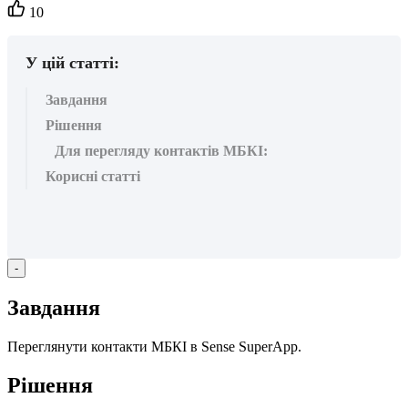
Кількість
10
вподобайок:
У цій статті:
Завдання
Рішення
Для перегляду контактів МБКІ:
Корисні статті
-
З
а
в
д
а
н
н
я
П
е
р
е
г
л
я
н
у
т
и
к
о
н
т
а
к
т
и
М
Б
К
І
в
Sense
SuperApp
.
Р
і
ш
е
н
н
я