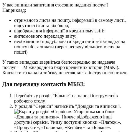
У
в
а
с
в
и
н
и
к
л
и
з
а
п
и
т
а
н
н
я
с
т
о
с
о
в
н
о
н
а
д
а
н
и
х
п
о
с
л
у
г
?
Н
а
п
р
и
к
л
а
д
:
о
т
р
и
м
а
н
о
г
о
л
и
с
т
а
н
а
п
о
ш
т
у
,
і
н
ф
о
р
м
а
ц
і
ї
в
с
а
м
о
м
у
л
и
с
т
і
,
в
і
д
с
у
т
н
о
с
т
і
л
и
с
т
а
в
і
д
б
ю
р
о
;
в
і
д
о
б
р
а
ж
е
н
н
я
і
н
ф
о
р
м
а
ц
і
ї
в
к
р
е
д
и
т
н
о
м
у
з
в
і
т
і
;
а
н
г
л
о
м
о
в
н
о
г
о
п
е
р
е
к
л
а
д
у
з
в
і
т
у
;
н
е
о
б
х
і
д
н
і
с
т
ю
п
р
о
д
у
б
л
ю
в
а
т
и
к
р
е
д
и
т
н
и
й
з
в
і
т
/
д
о
в
і
д
к
у
н
а
п
о
ш
т
у
п
і
с
л
я
о
п
л
а
т
и
(
ч
е
р
е
з
н
е
с
т
а
ч
у
в
і
л
ь
н
о
г
о
м
і
с
ц
я
н
а
п
о
ш
т
і
)
.
У
т
а
к
и
х
в
и
п
а
д
к
а
х
з
в
е
р
н
і
т
ь
с
я
б
е
з
п
о
с
е
р
е
д
н
ь
о
д
о
н
а
д
а
в
а
ч
а
п
о
с
л
у
г
—
М
і
ж
н
а
р
о
д
н
о
г
о
б
ю
р
о
к
р
е
д
и
т
н
и
х
і
с
т
о
р
і
й
(
М
Б
К
І
)
.
К
о
н
т
а
к
т
и
т
а
к
а
н
а
л
и
з
в
’
я
з
к
у
п
е
р
е
г
л
я
н
ь
т
е
з
а
і
н
с
т
р
у
к
ц
і
є
ю
н
и
ж
ч
е
.
Д
л
я
п
е
р
е
г
л
я
д
у
к
о
н
т
а
к
т
і
в
М
Б
К
І
:
П
е
р
е
й
д
і
т
ь
у
р
о
з
д
і
л
"
Б
і
л
ь
ш
е
"
н
а
п
а
н
е
л
і
і
н
с
т
р
у
м
е
н
т
і
в
р
о
б
о
ч
о
г
о
с
т
о
л
у
.
У
р
о
з
д
і
л
і
"
С
е
р
в
і
с
и
"
н
а
т
и
с
н
і
т
ь
"
Д
о
в
і
д
к
и
т
а
в
и
п
и
с
к
и
"
.