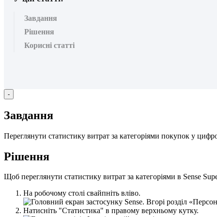
Завдання
Рішення
Корисні статті
-
З
а
в
д
а
н
н
я
П
е
р
е
г
л
я
н
у
т
и
с
т
а
т
и
с
т
и
к
у
в
и
т
р
а
т
з
а
к
а
т
е
г
о
р
і
я
м
и
п
о
к
у
п
о
к
у
ц
и
ф
р
Р
і
ш
е
н
н
я
Щ
о
б
п
е
р
е
г
л
я
н
у
т
и
с
т
а
т
и
с
т
и
к
у
в
и
т
р
а
т
з
а
к
а
т
е
г
о
р
і
я
м
и
в
Sense
Sup
Н
а
р
о
б
о
ч
о
м
у
с
т
о
л
і
с
в
а
й
п
н
і
т
ь
в
л
і
в
о
.
Н
а
т
и
с
н
і
т
ь
"
С
т
а
т
и
с
т
и
к
а
"
в
п
р
а
в
о
м
у
в
е
р
х
н
ь
о
м
у
к
у
т
к
у
.