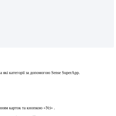
н
а
я
к
і
к
а
т
е
г
о
р
і
ї
з
а
д
о
п
о
м
о
г
о
ю
Sense
SuperApp
.