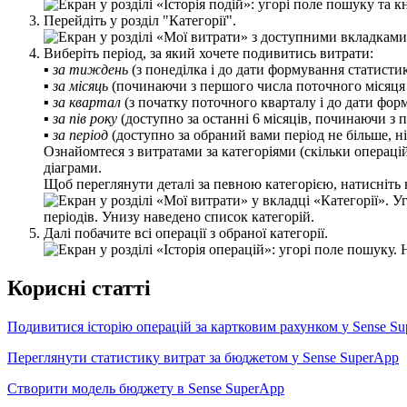
П
е
р
е
й
д
і
т
ь
у
р
о
з
д
і
л
"
К
а
т
е
г
о
р
і
ї
"
.
В
и
б
е
р
і
т
ь
п
е
р
і
о
д
,
з
а
я
к
и
й
х
о
ч
е
т
е
п
о
д
и
в
и
т
и
с
ь
в
и
т
р
а
т
и
:
▪
з
а
т
и
ж
д
е
н
ь
(
з
п
о
н
е
д
і
л
к
а
і
д
о
д
а
т
и
ф
о
р
м
у
в
а
н
н
я
с
т
а
т
и
с
т
и
▪
з
а
м
і
с
я
ц
ь
(
п
о
ч
и
н
а
ю
ч
и
з
п
е
р
ш
о
г
о
ч
и
с
л
а
п
о
т
о
ч
н
о
г
о
м
і
с
я
ц
я
▪
з
а
к
в
а
р
т
а
л
(
з
п
о
ч
а
т
к
у
п
о
т
о
ч
н
о
г
о
к
в
а
р
т
а
л
у
і
д
о
д
а
т
и
ф
о
р
▪
з
а
п
і
в
р
о
к
у
(
д
о
с
т
у
п
н
о
з
а
о
с
т
а
н
н
і
6
м
і
с
я
ц
і
в
,
п
о
ч
и
н
а
ю
ч
и
з
п
▪
з
а
п
е
р
і
о
д
(
д
о
с
т
у
п
н
о
з
а
о
б
р
а
н
и
й
в
а
м
и
п
е
р
і
о
д
н
е
б
і
л
ь
ш
е
,
н
і
О
з
н
а
й
о
м
т
е
с
я
з
в
и
т
р
а
т
а
м
и
з
а
к
а
т
е
г
о
р
і
я
м
и
(
с
к
і
л
ь
к
и
о
п
е
р
а
ц
і
д
і
а
г
р
а
м
и
.
Щ
о
б
п
е
р
е
г
л
я
н
у
т
и
д
е
т
а
л
і
з
а
п
е
в
н
о
ю
к
а
т
е
г
о
р
і
є
ю
,
н
а
т
и
с
н
і
т
ь
Д
а
л
і
п
о
б
а
ч
и
т
е
в
с
і
о
п
е
р
а
ц
і
ї
з
о
б
р
а
н
о
ї
к
а
т
е
г
о
р
і
ї
.
К
о
р
и
с
н
і
с
т
а
т
т
і
П
о
д
и
в
и
т
и
с
я
і
с
т
о
р
і
ю
о
п
е
р
а
ц
і
й
з
а
к
а
р
т
к
о
в
и
м
р
а
х
у
н
к
о
м
у
Sense
Su
П
е
р
е
г
л
я
н
у
т
и
с
т
а
т
и
с
т
и
к
у
в
и
т
р
а
т
з
а
б
ю
д
ж
е
т
о
м
у
Sense
SuperApp
С
т
в
о
р
и
т
и
м
о
д
е
л
ь
б
ю
д
ж
е
т
у
в
Sense
SuperApp