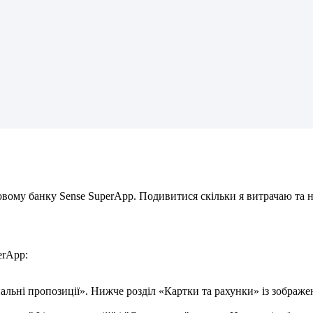
о
в
о
м
у
б
а
н
к
у
Sense
SuperApp
.
П
о
д
и
в
и
т
и
с
я
с
к
і
л
ь
к
и
я
в
и
т
р
а
ч
а
ю
т
а
erApp
: