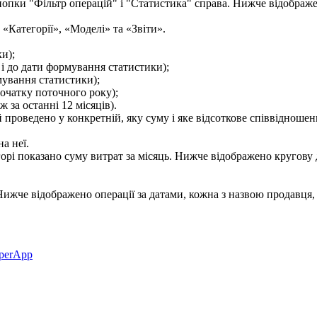
к
и
)
;
і
д
о
д
а
т
и
ф
о
р
м
у
в
а
н
н
я
с
т
а
т
и
с
т
и
к
и
)
;
м
у
в
а
н
н
я
с
т
а
т
и
с
т
и
к
и
)
;
о
ч
а
т
к
у
п
о
т
о
ч
н
о
г
о
р
о
к
у
)
;
ж
з
а
о
с
т
а
н
н
і
12
м
і
с
я
ц
і
в
)
.
й
п
р
о
в
е
д
е
н
о
у
к
о
н
к
р
е
т
н
і
й
,
я
к
у
с
у
м
у
і
я
к
е
в
і
д
с
о
т
к
о
в
е
с
п
і
в
в
і
д
н
о
ш
е
н
н
а
н
е
ї
.
perApp