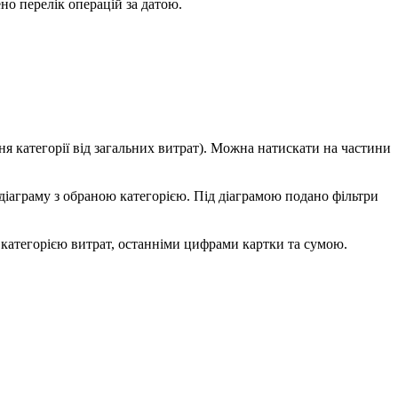
н
я
к
а
т
е
г
о
р
і
ї
в
і
д
з
а
г
а
л
ь
н
и
х
в
и
т
р
а
т
)
.
М
о
ж
н
а
н
а
т
и
с
к
а
т
и
н
а
ч
а
с
т
и
н
и