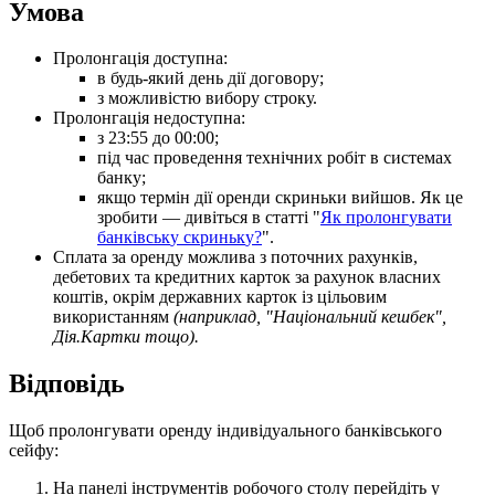
У
м
о
в
а
П
р
о
л
о
н
г
а
ц
і
я
д
о
с
т
у
п
н
а
:
в
б
у
д
ь
-
я
к
и
й
д
е
н
ь
д
і
ї
д
о
г
о
в
о
р
у
;
з
м
о
ж
л
и
в
і
с
т
ю
в
и
б
о
р
у
с
т
р
о
к
у
.
П
р
о
л
о
н
г
а
ц
і
я
н
е
д
о
с
т
у
п
н
а
:
з
23
:
55
д
о
00
:
00
;
п
і
д
ч
а
с
п
р
о
в
е
д
е
н
н
я
т
е
х
н
і
ч
н
и
х
р
о
б
і
т
в
с
и
с
т
е
м
а
х
б
а
н
к
у
;
я
к
щ
о
т
е
р
м
і
н
д
і
ї
о
р
е
н
д
и
с
к
р
и
н
ь
к
и
в
и
й
ш
о
в
.
Я
к
ц
е
з
р
о
б
и
т
и
—
д
и
в
і
т
ь
с
я
в
с
т
а
т
т
і
"
Я
к
п
р
о
л
о
н
г
у
в
а
т
и
б
а
н
к
і
в
с
ь
к
у
с
к
р
и
н
ь
к
у
?
"
.
С
п
л
а
т
а
з
а
о
р
е
н
д
у
м
о
ж
л
и
в
а
з
п
о
т
о
ч
н
и
х
р
а
х
у
н
к
і
в
,
д
е
б
е
т
о
в
и
х
т
а
к
р
е
д
и
т
н
и
х
к
а
р
т
о
к
з
а
р
а
х
у
н
о
к
в
л
а
с
н
и
х
к
о
ш
т
і
в
,
о
к
р
і
м
д
е
р
ж
а
в
н
и
х
к
а
р
т
о
к
і
з
ц
і
л
ь
о
в
и
м
в
и
к
о
р
и
с
т
а
н
н
я
м
(
н
а
п
р
и
к
л
а
д
,
"
Н
а
ц
і
о
н
а
л
ь
н
и
й
к
е
ш
б
е
к
"
,
Д
і
я
.
К
а
р
т
к
и
т
о
щ
о
)
.
В
і
д
п
о
в
і
д
ь
Щ
о
б
п
р
о
л
о
н
г
у
в
а
т
и
о
р
е
н
д
у
і
н
д
и
в
і
д
у
а
л
ь
н
о
г
о
б
а
н
к
і
в
с
ь
к
о
г
о
с
е
й
ф
у
:
Н
а
п
а
н
е
л
і
і
н
с
т
р
у
м
е
н
т
і
в
р
о
б
о
ч
о
г
о
с
т
о
л
у
п
е
р
е
й
д
і
т
ь
у