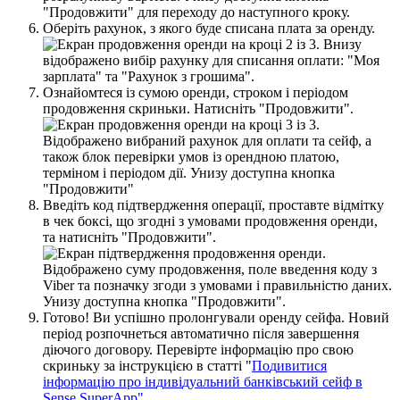
О
б
е
р
і
т
ь
р
а
х
у
н
о
к
,
з
я
к
о
г
о
б
у
д
е
с
п
и
с
а
н
а
п
л
а
т
а
з
а
о
р
е
н
д
у
.
О
з
н
а
й
о
м
т
е
с
я
і
з
с
у
м
о
ю
о
р
е
н
д
и
,
с
т
р
о
к
о
м
і
п
е
р
і
о
д
о
м
п
р
о
д
о
в
ж
е
н
н
я
с
к
р
и
н
ь
к
и
.
Н
а
т
и
с
н
і
т
ь
"
П
р
о
д
о
в
ж
и
т
и
"
.
В
в
е
д
і
т
ь
к
о
д
п
і
д
т
в
е
р
д
ж
е
н
н
я
о
п
е
р
а
ц
і
ї
,
п
р
о
с
т
а
в
т
е
в
і
д
м
і
т
к
у
в
ч
е
к
б
о
к
с
і
,
щ
о
з
г
о
д
н
і
з
у
м
о
в
а
м
и
п
р
о
д
о
в
ж
е
н
н
я
о
р
е
н
д
и
,
т
а
н
а
т
и
с
н
і
т
ь
"
П
р
о
д
о
в
ж
и
т
и
"
.
Г
о
т
о
в
о
!
В
и
у
с
п
і
ш
н
о
п
р
о
л
о
н
г
у
в
а
л
и
о
р
е
н
д
у
с
е
й
ф
а
.
Н
о
в
и
й
п
е
р
і
о
д
р
о
з
п
о
ч
н
е
т
ь
с
я
а
в
т
о
м
а
т
и
ч
н
о
п
і
с
л
я
з
а
в
е
р
ш
е
н
н
я
д
і
ю
ч
о
г
о
д
о
г
о
в
о
р
у
.
П
е
р
е
в
і
р
т
е
і
н
ф
о
р
м
а
ц
і
ю
п
р
о
с
в
о
ю
с
к
р
и
н
ь
к
у
з
а
і
н
с
т
р
у
к
ц
і
є
ю
в
с
т
а
т
т
і
"
П
о
д
и
в
и
т
и
с
я
і
н
ф
о
р
м
а
ц
і
ю
п
р
о
і
н
д
и
в
і
д
у
а
л
ь
н
и
й
б
а
н
к
і
в
с
ь
к
и
й
с
е
й
ф
в
Sense
SuperApp
"
.