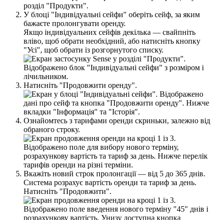
р
о
з
д
і
л
"
П
р
о
д
у
к
т
и
"
.
У
б
л
о
ц
і
"
І
н
д
и
в
і
д
у
а
л
ь
н
і
с
е
й
ф
и
"
о
б
е
р
і
т
ь
с
е
й
ф
,
з
а
я
к
и
м
б
а
ж
а
є
т
е
п
р
о
л
о
н
г
у
в
а
т
и
о
р
е
н
д
у
.
Я
к
щ
о
і
н
д
и
в
і
д
у
а
л
ь
н
и
х
с
е
й
ф
і
в
д
е
к
і
л
ь
к
а
—
с
в
а
й
п
н
і
т
ь
в
л
і
в
о
,
щ
о
б
о
б
р
а
т
и
н
е
о
б
х
і
д
н
и
й
,
а
б
о
н
а
т
и
с
н
і
т
ь
к
н
о
п
к
у
"
У
с
і
"
,
щ
о
б
о
б
р
а
т
и
і
з
р
о
з
г
о
р
н
у
т
о
г
о
с
п
и
с
к
у
.
Н
а
т
и
с
н
і
т
ь
"
П
р
о
д
о
в
ж
и
т
и
о
р
е
н
д
у
"
.
О
з
н
а
й
о
м
т
е
с
ь
з
т
а
р
и
ф
а
м
и
о
р
е
н
д
и
с
к
р
и
н
ь
к
и
,
з
а
л
е
ж
н
о
в
і
д
о
б
р
а
н
о
г
о
с
т
р
о
к
у
.
В
к
а
ж
і
т
ь
н
о
в
и
й
с
т
р
о
к
п
р
о
л
о
н
г
а
ц
і
ї
—
в
і
д
5
д
о
365
д
н
і
в
.
С
и
с
т
е
м
а
р
о
з
р
а
х
у
є
в
а
р
т
і
с
т
ь
о
р
е
н
д
и
т
а
т
а
р
и
ф
з
а
д
е
н
ь
.
Н
а
т
и
с
н
і
т
ь
"
П
р
о
д
о
в
ж
и
т
и
"
.