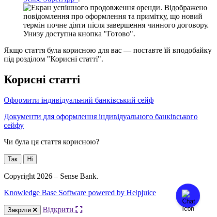
Я
к
щ
о
с
т
а
т
т
я
б
у
л
а
к
о
р
и
с
н
о
ю
д
л
я
в
а
с
—
п
о
с
т
а
в
т
е
ї
й
в
п
о
д
о
б
а
й
к
у
п
і
д
р
о
з
д
і
л
о
м
"
К
о
р
и
с
н
і
с
т
а
т
т
і
"
.
К
о
р
и
с
н
і
с
т
а
т
т
і
О
ф
о
р
м
и
т
и
і
н
д
и
в
і
д
у
а
л
ь
н
и
й
б
а
н
к
і
в
с
ь
к
и
й
с
е
й
ф
Д
о
к
у
м
е
н
т
и
д
л
я
о
ф
о
р
м
л
е
н
н
я
і
н
д
и
в
і
д
у
а
л
ь
н
о
г
о
б
а
н
к
і
в
с
ь
к
о
г
о
с
е
й
ф
у
Чи була ця стаття корисною?
Так
Ні
Copyright 2026 – Sense Bank.
Knowledge Base Software powered by Helpjuice
Відкрити
Закрити