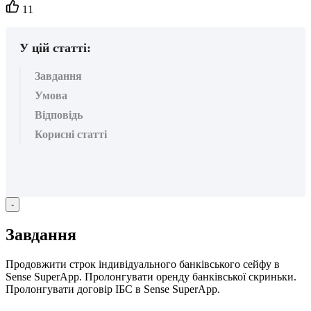
Кількість
11
вподобайок:
У цій статті:
Завдання
Умова
Відповідь
Корисні статті
-
З
а
в
д
а
н
н
я
П
р
о
д
о
в
ж
и
т
и
с
т
р
о
к
і
н
д
и
в
і
д
у
а
л
ь
н
о
г
о
б
а
н
к
і
в
с
ь
к
о
г
о
с
е
й
ф
у
в
Sense
SuperApp
.
П
р
о
л
о
н
г
у
в
а
т
и
о
р
е
н
д
у
б
а
н
к
і
в
с
ь
к
о
ї
с
к
р
и
н
ь
к
и
.
П
р
о
л
о
н
г
у
в
а
т
и
д
о
г
о
в
і
р
І
Б
С
в
Sense
SuperApp
.