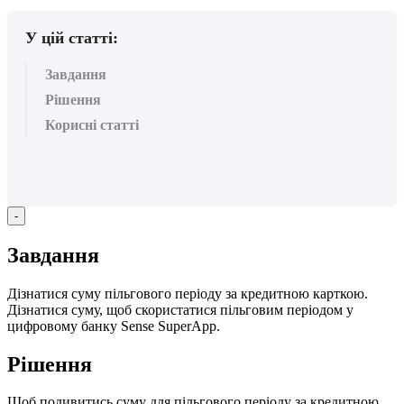
У цій статті:
Завдання
Рішення
Корисні статті
-
З
а
в
д
а
н
н
я
Д
і
з
н
а
т
и
с
я
с
у
м
у
п
і
л
ь
г
о
в
о
г
о
п
е
р
і
о
д
у
з
а
к
р
е
д
и
т
н
о
ю
к
а
р
т
к
о
ю
.
Д
і
з
н
а
т
и
с
я
с
у
м
у
,
щ
о
б
с
к
о
р
и
с
т
а
т
и
с
я
п
і
л
ь
г
о
в
и
м
п
е
р
і
о
д
о
м
у
ц
и
ф
р
о
в
о
м
у
б
а
н
к
у
Sense
SuperApp
.
Р
і
ш
е
н
н
я
Щ
о
б
п
о
д
и
в
и
т
и
с
ь
с
у
м
у
д
л
я
п
і
л
ь
г
о
в
о
г
о
п
е
р
і
о
д
у
з
а
к
р
е
д
и
т
н
о
ю