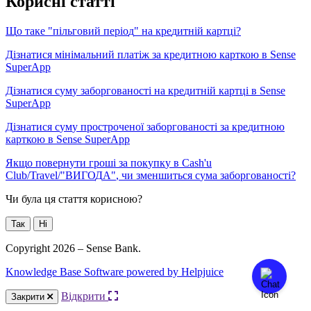
К
о
р
и
с
н
і
с
т
а
т
т
і
Щ
о
т
а
к
е
"
п
і
л
ь
г
о
в
и
й
п
е
р
і
о
д
"
н
а
к
р
е
д
и
т
н
і
й
к
а
р
т
ц
і
?
Д
і
з
н
а
т
и
с
я
м
і
н
і
м
а
л
ь
н
и
й
п
л
а
т
і
ж
з
а
к
р
е
д
и
т
н
о
ю
к
а
р
т
к
о
ю
в
Sense
SuperApp
Д
і
з
н
а
т
и
с
я
с
у
м
у
з
а
б
о
р
г
о
в
а
н
о
с
т
і
н
а
к
р
е
д
и
т
н
і
й
к
а
р
т
ц
і
в
Sense
SuperApp
Д
і
з
н
а
т
и
с
я
с
у
м
у
п
р
о
с
т
р
о
ч
е
н
о
ї
з
а
б
о
р
г
о
в
а
н
о
с
т
і
з
а
к
р
е
д
и
т
н
о
ю
к
а
р
т
к
о
ю
в
Sense
SuperApp
Я
к
щ
о
п
о
в
е
р
н
у
т
и
г
р
о
ш
і
з
а
п
о
к
у
п
к
у
в
Cash
'
u
Club
/
Travel
/
"
В
И
Г
О
Д
А
"
,
ч
и
з
м
е
н
ш
и
т
ь
с
я
с
у
м
а
з
а
б
о
р
г
о
в
а
н
о
с
т
і
?
Чи була ця стаття корисною?
Так
Ні
Copyright 2026 – Sense Bank.
Knowledge Base Software powered by Helpjuice
Відкрити
Закрити