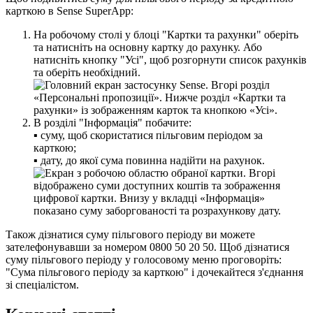
к
а
р
т
к
о
ю
в
Sense
SuperApp
:
Н
а
р
о
б
о
ч
о
м
у
с
т
о
л
і
у
б
л
о
ц
і
"
К
а
р
т
к
и
т
а
р
а
х
у
н
к
и
"
о
б
е
р
і
т
ь
т
а
н
а
т
и
с
н
і
т
ь
н
а
о
с
н
о
в
н
у
к
а
р
т
к
у
д
о
р
а
х
у
н
к
у
.
А
б
о
н
а
т
и
с
н
і
т
ь
к
н
о
п
к
у
"
У
с
і
"
,
щ
о
б
р
о
з
г
о
р
н
у
т
и
с
п
и
с
о
к
р
а
х
у
н
к
і
в
т
а
о
б
е
р
і
т
ь
н
е
о
б
х
і
д
н
и
й
.
В
р
о
з
д
і
л
і
"
І
н
ф
о
р
м
а
ц
і
я
"
п
о
б
а
ч
и
т
е
:
▪
с
у
м
у
,
щ
о
б
с
к
о
р
и
с
т
а
т
и
с
я
п
і
л
ь
г
о
в
и
м
п
е
р
і
о
д
о
м
з
а
к
а
р
т
к
о
ю
;
▪
д
а
т
у
,
д
о
я
к
о
ї
с
у
м
а
п
о
в
и
н
н
а
н
а
д
і
й
т
и
н
а
р
а
х
у
н
о
к
.
Т
а
к
о
ж
д
і
з
н
а
т
и
с
я
с
у
м
у
п
і
л
ь
г
о
в
о
г
о
п
е
р
і
о
д
у
в
и
м
о
ж
е
т
е
з
а
т
е
л
е
ф
о
н
у
в
а
в
ш
и
з
а
н
о
м
е
р
о
м
0800
50
20
50
.
Щ
о
б
д
і
з
н
а
т
и
с
я
с
у
м
у
п
і
л
ь
г
о
в
о
г
о
п
е
р
і
о
д
у
у
г
о
л
о
с
о
в
о
м
у
м
е
н
ю
п
р
о
г
о
в
о
р
і
т
ь
:
"
С
у
м
а
п
і
л
ь
г
о
в
о
г
о
п
е
р
і
о
д
у
з
а
к
а
р
т
к
о
ю
"
і
д
о
ч
е
к
а
й
т
е
с
я
з
'
є
д
н
а
н
н
я
з
і
с
п
е
ц
і
а
л
і
с
т
о
м
.