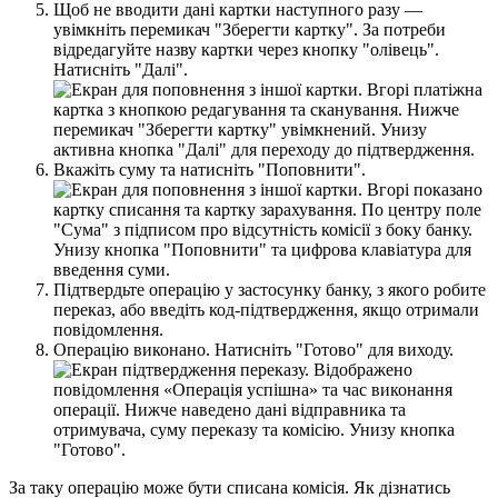
Щ
о
б
н
е
в
в
о
д
и
т
и
д
а
н
і
к
а
р
т
к
и
н
а
с
т
у
п
н
о
г
о
р
а
з
у
—
у
в
і
м
к
н
і
т
ь
п
е
р
е
м
и
к
а
ч
"
З
б
е
р
е
г
т
и
к
а
р
т
к
у
"
.
З
а
п
о
т
р
е
б
и
в
і
д
р
е
д
а
г
у
й
т
е
н
а
з
в
у
к
а
р
т
к
и
ч
е
р
е
з
к
н
о
п
к
у
"
о
л
і
в
е
ц
ь
"
.
Н
а
т
и
с
н
і
т
ь
"
Д
а
л
і
"
.
В
к
а
ж
і
т
ь
с
у
м
у
т
а
н
а
т
и
с
н
і
т
ь
"
П
о
п
о
в
н
и
т
и
"
.
П
і
д
т
в
е
р
д
ь
т
е
о
п
е
р
а
ц
і
ю
у
з
а
с
т
о
с
у
н
к
у
б
а
н
к
у
,
з
я
к
о
г
о
р
о
б
и
т
е
п
е
р
е
к
а
з
,
а
б
о
в
в
е
д
і
т
ь
к
о
д
-
п
і
д
т
в
е
р
д
ж
е
н
н
я
,
я
к
щ
о
о
т
р
и
м
а
л
и
п
о
в
і
д
о
м
л
е
н
н
я
.
О
п
е
р
а
ц
і
ю
в
и
к
о
н
а
н
о
.
Н
а
т
и
с
н
і
т
ь
"
Г
о
т
о
в
о
"
д
л
я
в
и
х
о
д
у
.
З
а
т
а
к
у
о
п
е
р
а
ц
і
ю
м
о
ж
е
б
у
т
и
с
п
и
с
а
н
а
к
о
м
і
с
і
я
.
Я
к
д
і
з
н
а
т
и
с
ь