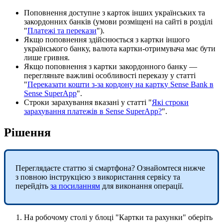
П
о
п
о
в
н
е
н
н
я
д
о
с
т
у
п
н
е
з
к
а
р
т
о
к
і
н
ш
и
х
у
к
р
а
ї
н
с
ь
к
и
х
т
а
з
а
к
о
р
д
о
н
н
и
х
б
а
н
к
і
в
(
у
м
о
в
и
р
о
з
м
і
щ
е
н
і
н
а
с
а
й
т
і
в
р
о
з
д
і
л
і
"
П
л
а
т
е
ж
і
т
а
п
е
р
е
к
а
з
и
"
)
.
Я
к
щ
о
п
о
п
о
в
н
е
н
н
я
з
д
і
й
с
н
ю
є
т
ь
с
я
з
к
а
р
т
к
и
і
н
ш
о
г
о
у
к
р
а
ї
н
с
ь
к
о
г
о
б
а
н
к
у
,
в
а
л
ю
т
а
к
а
р
т
к
и
-
о
т
р
и
м
у
в
а
ч
а
м
а
є
б
у
т
и
л
и
ш
е
г
р
и
в
н
я
.
Я
к
щ
о
п
о
п
о
в
н
е
н
н
я
з
к
а
р
т
к
и
з
а
к
о
р
д
о
н
н
о
г
о
б
а
н
к
у
—
п
е
р
е
г
л
я
н
ь
т
е
в
а
ж
л
и
в
і
о
с
о
б
л
и
в
о
с
т
і
п
е
р
е
к
а
з
у
у
с
т
а
т
т
і
"
П
е
р
е
к
а
з
а
т
и
к
о
ш
т
и
з
-
з
а
к
о
р
д
о
н
у
н
а
к
а
р
т
к
у
Sense
Bank
в
Sense
SuperApp
"
.
С
т
р
о
к
и
з
а
р
а
х
у
в
а
н
н
я
в
к
а
з
а
н
і
у
с
т
а
т
т
і
"
Я
к
і
с
т
р
о
к
и
з
а
р
а
х
у
в
а
н
н
я
п
л
а
т
е
ж
і
в
в
Sense
SuperApp
?
"
.
Р
і
ш
е
н
н
я
П
е
р
е
г
л
я
д
а
є
т
е
с
т
а
т
т
ю
з
і
с
м
а
р
т
ф
о
н
а
?
О
з
н
а
й
о
м
т
е
с
я
н
и
ж
ч
е
з
п
о
в
н
о
ю
і
н
с
т
р
у
к
ц
і
є
ю
з
в
и
к
о
р
и
с
т
а
н
н
я
с
е
р
в
і
с
у
т
а
п
е
р
е
й
д
і
т
ь
з
а
п
о
с
и
л
а
н
н
я
м
д
л
я
в
и
к
о
н
а
н
н
я
о
п
е
р
а
ц
і
ї
.
Н
а
р
о
б
о
ч
о
м
у
с
т
о
л
і
у
б
л
о
ц
і
"
К
а
р
т
к
и
т
а
р
а
х
у
н
к
и
"
о
б
е
р
і
т
ь