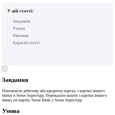
У цій статті:
Завдання
Умова
Рішення
Корисні статті
-
З
а
в
д
а
н
н
я
П
о
п
о
в
н
и
т
и
д
е
б
е
т
о
в
у
а
б
о
к
р
е
д
и
т
н
у
к
а
р
т
к
у
з
к
а
р
т
к
и
і
н
ш
о
г
о
б
а
н
к
у
в
Sense
SuperApp
.
П
е
р
е
к
а
з
а
т
и
к
о
ш
т
и
з
к
а
р
т
к
и
і
н
ш
о
г
о
б
а
н
к
у
н
а
к
а
р
т
к
у
Sense
Bank
у
Sense
SuperApp
.
У
м
о
в
а