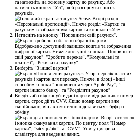
т
а
н
а
т
и
с
н
і
т
ь
н
а
о
с
н
о
в
н
у
к
а
р
т
к
у
д
о
р
а
х
у
н
к
у
.
А
б
о
н
а
т
и
с
н
і
т
ь
к
н
о
п
к
у
"
У
с
і
"
,
щ
о
б
р
о
з
г
о
р
н
у
т
и
с
п
и
с
о
к
р
а
х
у
н
к
і
в
.
Н
а
т
и
с
н
і
т
ь
н
а
к
н
о
п
к
у
"
П
о
п
о
в
н
и
т
и
с
в
і
й
р
а
х
у
н
о
к
"
.
В
и
б
е
р
і
т
ь
"
З
і
н
ш
о
ї
к
а
р
т
к
и
"
.
В
в
е
д
і
т
ь
а
б
о
в
і
д
с
к
а
н
у
й
т
е
д
а
н
і
к
а
р
т
к
и
в
і
д
п
р
а
в
н
и
к
а
:
н
о
м
е
р
к
а
р
т
к
и
,
с
т
р
о
к
д
і
ї
т
а
CVV
.
Я
к
щ
о
н
о
м
е
р
к
а
р
т
к
и
в
ж
е
с
к
о
п
і
й
о
в
а
н
о
,
в
і
н
а
в
т
о
м
а
т
и
ч
н
о
п
і
д
с
т
а
в
и
т
ь
с
я
з
б
у
ф
е
р
а
о
б
м
і
н
у
.