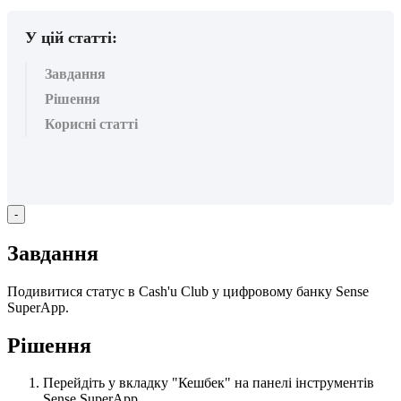
У цій статті:
Завдання
Рішення
Корисні статті
-
З
а
в
д
а
н
н
я
П
о
д
и
в
и
т
и
с
я
с
т
а
т
у
с
в
Cash
'
u
Club
у
ц
и
ф
р
о
в
о
м
у
б
а
н
к
у
Sense
SuperApp
.
Р
і
ш
е
н
н
я
П
е
р
е
й
д
і
т
ь
у
в
к
л
а
д
к
у
"
К
е
ш
б
е
к
"
н
а
п
а
н
е
л
і
і
н
с
т
р
у
м
е
н
т
і
в
Sense
SuperApp
.