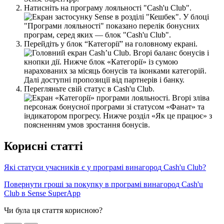
Н
а
т
и
с
н
і
т
ь
н
а
п
р
о
г
р
а
м
у
л
о
я
л
ь
н
о
с
т
і
"
Cash
'
u
Club
"
.
П
е
р
е
й
д
і
т
ь
у
б
л
о
к
“
К
а
т
е
г
о
р
і
ї
”
н
а
г
о
л
о
в
н
о
м
у
е
к
р
а
н
і
.
П
е
р
е
г
л
я
н
ь
т
е
с
в
і
й
с
т
а
т
у
с
в
Cash
'
u
Club
.
К
о
р
и
с
н
і
с
т
а
т
т
і
Я
к
і
с
т
а
т
у
с
и
у
ч
а
с
н
и
к
і
в
є
у
п
р
о
г
р
а
м
і
в
и
н
а
г
о
р
о
д
Cash
'
u
Club
?
П
о
в
е
р
н
у
т
и
г
р
о
ш
і
з
а
п
о
к
у
п
к
у
в
п
р
о
г
р
а
м
і
в
и
н
а
г
о
р
о
д
Cash
'
u
Club
в
Sense
SuperApp
Чи була ця стаття корисною?