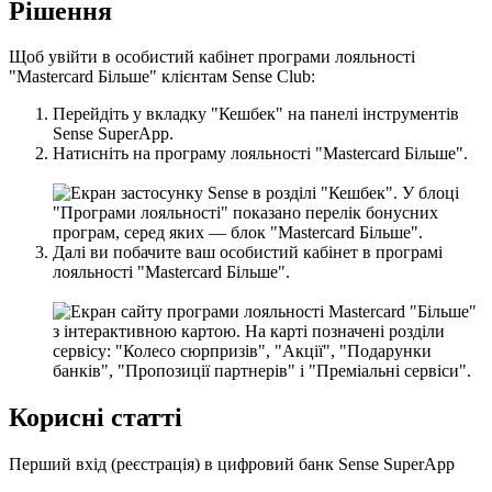
Р
і
ш
е
н
н
я
Щ
о
б
у
в
і
й
т
и
в
о
с
о
б
и
с
т
и
й
к
а
б
і
н
е
т
п
р
о
г
р
а
м
и
л
о
я
л
ь
н
о
с
т
і
"
Mastercard
Б
і
л
ь
ш
е
"
к
л
і
є
н
т
а
м
Sense
Club
:
П
е
р
е
й
д
і
т
ь
у
в
к
л
а
д
к
у
"
К
е
ш
б
е
к
"
н
а
п
а
н
е
л
і
і
н
с
т
р
у
м
е
н
т
і
в
Sense
SuperApp
.
Н
а
т
и
с
н
і
т
ь
н
а
п
р
о
г
р
а
м
у
л
о
я
л
ь
н
о
с
т
і
"
Mastercard
Б
і
л
ь
ш
е
"
.
Д
а
л
і
в
и
п
о
б
а
ч
и
т
е
в
а
ш
о
с
о
б
и
с
т
и
й
к
а
б
і
н
е
т
в
п
р
о
г
р
а
м
і
л
о
я
л
ь
н
о
с
т
і
"
Mastercard
Б
і
л
ь
ш
е
"
.
К
о
р
и
с
н
і
с
т
а
т
т
і
П
е
р
ш
и
й
в
х
і
д
(
р
е
є
с
т
р
а
ц
і
я
)
в
ц
и
ф
р
о
в
и
й
б
а
н
к
Sense
SuperApp