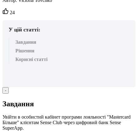
Автор:
Victoria Tovchko
Кількість
24
вподобайок:
У цій статті:
Завдання
Рішення
Корисні статті
-
З
а
в
д
а
н
н
я
У
в
і
й
т
и
в
о
с
о
б
и
с
т
и
й
к
а
б
і
н
е
т
п
р
о
г
р
а
м
и
л
о
я
л
ь
н
о
с
т
і
"
Mastercard
Б
і
л
ь
ш
е
"
к
л
і
є
н
т
а
м
Sense
Club
ч
е
р
е
з
ц
и
ф
р
о
в
и
й
б
а
н
к
Sense
SuperApp
.