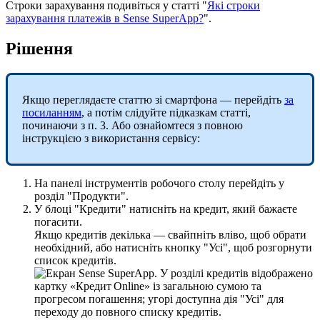
С
т
р
о
к
и
з
а
р
а
х
у
в
а
н
н
я
п
о
д
и
в
і
т
ь
с
я
у
с
т
а
т
т
і
"
Я
к
і
с
т
р
о
к
и
з
а
р
а
х
у
в
а
н
н
я
п
л
а
т
е
ж
і
в
в
Sense
SuperApp
?
"
.
Р
і
ш
е
н
н
я
Я
к
щ
о
п
е
р
е
г
л
я
д
а
є
т
е
с
т
а
т
т
ю
з
і
с
м
а
р
т
ф
о
н
а
—
п
е
р
е
й
д
і
т
ь
з
а
п
о
с
и
л
а
н
н
я
м
,
а
п
о
т
і
м
с
л
і
д
у
й
т
е
п
і
д
к
а
з
к
а
м
с
т
а
т
т
і
,
п
о
ч
и
н
а
ю
ч
и
з
п
.
3
.
А
б
о
о
з
н
а
й
о
м
т
е
с
я
з
п
о
в
н
о
ю
і
н
с
т
р
у
к
ц
і
є
ю
з
в
и
к
о
р
и
с
т
а
н
н
я
с
е
р
в
і
с
у
:
Н
а
п
а
н
е
л
і
і
н
с
т
р
у
м
е
н
т
і
в
р
о
б
о
ч
о
г
о
с
т
о
л
у
п
е
р
е
й
д
і
т
ь
у
р
о
з
д
і
л
"
П
р
о
д
у
к
т
и
"
.
У
б
л
о
ц
і
"
К
р
е
д
и
т
и
"
н
а
т
и
с
н
і
т
ь
н
а
к
р
е
д
и
т
,
я
к
и
й
б
а
ж
а
є
т
е
п
о
г
а
с
и
т
и
.
Я
к
щ
о
к
р
е
д
и
т
і
в
д
е
к
і
л
ь
к
а
—
с
в
а
й
п
н
і
т
ь
в
л
і
в
о
,
щ
о
б
о
б
р
а
т
и
н
е
о
б
х
і
д
н
и
й
,
а
б
о
н
а
т
и
с
н
і
т
ь
к
н
о
п
к
у
"
У
с
і
"
,
щ
о
б
р
о
з
г
о
р
н
у
т
и
с
п
и
с
о
к
к
р
е
д
и
т
і
в
.