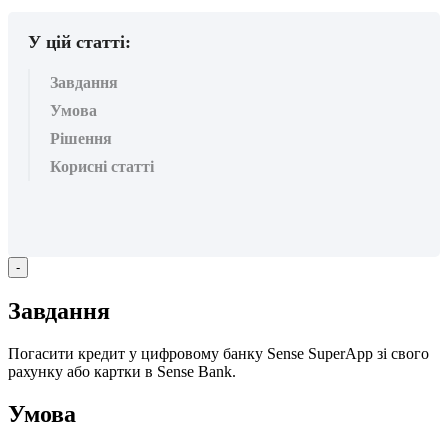
У цій статті:
Завдання
Умова
Рішення
Корисні статті
-
З
а
в
д
а
н
н
я
П
о
г
а
с
и
т
и
к
р
е
д
и
т
у
ц
и
ф
р
о
в
о
м
у
б
а
н
к
у
Sense
SuperApp
з
і
с
в
о
г
о
р
а
х
у
н
к
у
а
б
о
к
а
р
т
к
и
в
Sense
Bank
.
У
м
о
в
а