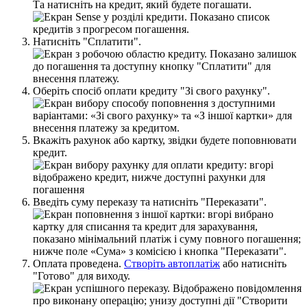
Т
а
н
а
т
и
с
н
і
т
ь
н
а
к
р
е
д
и
т
,
я
к
и
й
б
у
д
е
т
е
п
о
г
а
ш
а
т
и
.
Н
а
т
и
с
н
і
т
ь
"
С
п
л
а
т
и
т
и
"
.
О
б
е
р
і
т
ь
с
п
о
с
і
б
о
п
л
а
т
и
к
р
е
д
и
т
у
"
З
і
с
в
о
г
о
р
а
х
у
н
к
у
"
.
В
к
а
ж
і
т
ь
р
а
х
у
н
о
к
а
б
о
к
а
р
т
к
у
,
з
в
і
д
к
и
б
у
д
е
т
е
п
о
п
о
в
н
ю
в
а
т
и
к
р
е
д
и
т
.
В
в
е
д
і
т
ь
с
у
м
у
п
е
р
е
к
а
з
у
т
а
н
а
т
и
с
н
і
т
ь
"
П
е
р
е
к
а
з
а
т
и
"
.
О
п
л
а
т
а
п
р
о
в
е
д
е
н
а
.
С
т
в
о
р
і
т
ь
а
в
т
о
п
л
а
т
і
ж
а
б
о
н
а
т
и
с
н
і
т
ь
"
Г
о
т
о
в
о
"
д
л
я
в
и
х
о
д
у
.