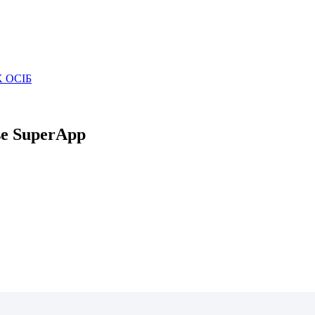
 ОСІБ
se SuperApp