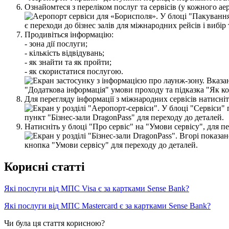
О
з
н
а
й
о
м
т
е
с
я
з
п
е
р
е
л
і
к
о
м
п
о
с
л
у
г
т
а
с
е
р
в
і
с
і
в
(
у
к
о
ж
н
о
г
о
а
е
П
р
о
д
и
в
і
т
ь
с
я
і
н
ф
о
р
м
а
ц
і
ю
:
-
з
о
н
а
д
і
ї
п
о
с
л
у
г
и
;
-
к
і
л
ь
к
і
с
т
ь
в
і
д
в
і
д
у
в
а
н
ь
;
-
я
к
з
н
а
й
т
и
т
а
я
к
п
р
о
й
т
и
;
-
я
к
с
к
о
р
и
с
т
а
т
и
с
я
п
о
с
л
у
г
о
ю
.
Д
л
я
п
е
р
е
г
л
я
д
у
і
н
ф
о
р
м
а
ц
і
ї
з
м
і
ж
н
а
р
о
д
н
и
х
с
е
р
в
і
с
і
в
н
а
т
и
с
н
і
т
Н
а
т
и
с
н
і
т
ь
у
б
л
о
ц
і
"
П
р
о
с
е
р
в
і
с
"
н
а
"
У
м
о
в
и
с
е
р
в
і
с
у
"
,
д
л
я
п
е
К
о
р
и
с
н
і
с
т
а
т
т
і
Я
к
і
п
о
с
л
у
г
и
в
і
д
М
П
С
Visa
є
з
а
к
а
р
т
к
а
м
и
Sense
Bank
?
Я
к
і
п
о
с
л
у
г
и
в
і
д
М
П
С
Mastercard
є
з
а
к
а
р
т
к
а
м
и
Sense
Bank
?
Чи була ця стаття корисною?