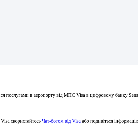
и
с
я
п
о
с
л
у
г
а
м
и
в
а
е
р
о
п
о
р
т
у
в
і
д
М
П
С
Visa
в
ц
и
ф
р
о
в
о
м
у
б
а
н
к
у
Sens
Visa
с
к
о
р
и
с
т
а
й
т
е
с
ь
Ч
а
т
-
б
о
т
о
м
в
і
д
Visa
а
б
о
п
о
д
и
в
і
т
ь
с
я
і
н
ф
о
р
м
а
ц
і