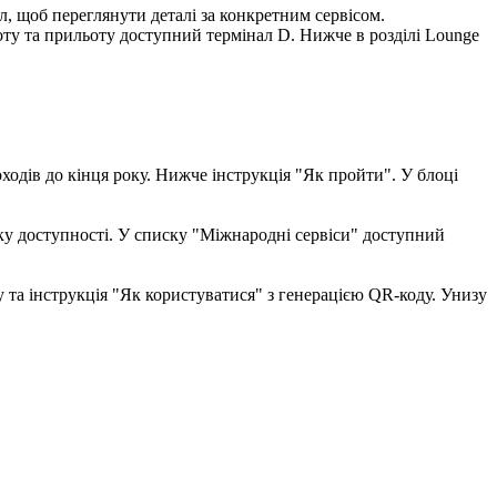
л
,
щ
о
б
п
е
р
е
г
л
я
н
у
т
и
д
е
т
а
л
і
з
а
к
о
н
к
р
е
т
н
и
м
с
е
р
в
і
с
о
м
.