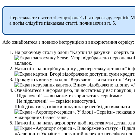
П
е
р
е
г
л
я
д
а
є
т
е
с
т
а
т
т
ю
з
і
с
м
а
р
т
ф
о
н
а
?
Д
л
я
п
е
р
е
г
л
я
д
у
с
е
р
в
і
с
і
в
Vi
а
п
о
т
і
м
с
л
і
д
у
й
т
е
п
і
д
к
а
з
к
а
м
с
т
а
т
т
і
,
п
о
ч
и
н
а
ю
ч
и
з
п
.
5
.
А
б
о
о
з
н
а
й
о
м
т
е
с
я
з
п
о
в
н
о
ю
і
н
с
т
р
у
к
ц
і
є
ю
з
в
и
к
о
р
и
с
т
а
н
н
я
с
е
р
в
і
с
у
:
Н
а
р
о
б
о
ч
о
м
у
с
т
о
л
і
у
б
л
о
ц
і
"
К
а
р
т
к
и
т
а
р
а
х
у
н
к
и
"
о
б
е
р
і
т
ь
т
а
Н
а
т
и
с
н
і
т
ь
н
а
п
о
т
р
і
б
н
у
к
а
р
т
к
у
д
л
я
п
е
р
е
г
л
я
д
у
д
е
т
а
л
ь
н
о
ї
і
н
ф
П
р
о
к
р
у
т
і
т
ь
в
н
и
з
у
р
о
з
д
і
л
і
"
К
е
р
у
в
а
н
н
я
"
т
а
н
а
т
и
с
н
і
т
ь
"
А
е
р
о
О
з
н
а
й
о
м
т
е
с
я
з
і
н
ф
о
р
м
а
ц
і
є
ю
,
ч
и
д
о
с
т
а
т
н
ь
о
у
в
а
с
п
о
к
у
п
о
к
,
"
П
і
д
к
л
ю
ч
е
н
і
"
—
в
и
м
о
ж
е
т
е
с
к
о
р
и
с
т
а
т
и
с
я
с
е
р
в
і
с
а
м
и
:
"
Н
е
п
і
д
к
л
ю
ч
е
н
і
"
—
с
е
р
в
і
с
и
н
е
д
о
с
т
у
п
н
і
.
Щ
о
б
д
і
з
н
а
т
и
с
я
,
с
к
і
л
ь
к
и
п
о
к
у
п
о
к
щ
е
н
е
о
б
х
і
д
н
о
в
и
к
о
н
а
т
и
Н
а
т
и
с
н
і
т
ь
н
а
н
а
з
в
у
а
е
р
о
п
о
р
т
у
,
щ
о
б
п
е
р
е
г
л
я
н
у
т
и
д
е
т
а
л
і
з
а