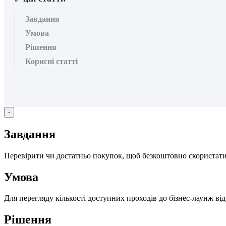
Завдання
Умова
Рішення
Корисні статті
-
З
а
в
д
а
н
н
я
П
е
р
е
в
і
р
и
т
и
ч
и
д
о
с
т
а
т
н
ь
о
п
о
к
у
п
о
к
,
щ
о
б
б
е
з
к
о
ш
т
о
в
н
о
с
к
о
р
и
с
т
а
т
У
м
о
в
а
Д
л
я
п
е
р
е
г
л
я
д
у
к
і
л
ь
к
о
с
т
і
д
о
с
т
у
п
н
и
х
п
р
о
х
о
д
і
в
д
о
б
і
з
н
е
с
-
л
а
у
н
ж
в
і
д
Р
і
ш
е
н
н
я