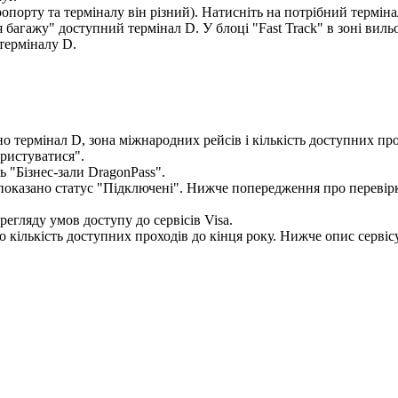
р
о
п
о
р
т
у
т
а
т
е
р
м
і
н
а
л
у
в
і
н
р
і
з
н
и
й
)
.
Н
а
т
и
с
н
і
т
ь
н
а
п
о
т
р
і
б
н
и
й
т
е
р
м
і
н
а
ь
"
Б
і
з
н
е
с
-
з
а
л
и
DragonPass
"
.
р
е
г
л
я
д
у
у
м
о
в
д
о
с
т
у
п
у
д
о
с
е
р
в
і
с
і
в
Visa
.