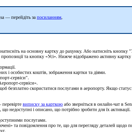
sa
—
п
е
р
е
й
д
і
т
ь
з
а
п
о
с
и
л
а
н
н
я
м
,
н
а
т
и
с
н
і
т
ь
н
а
о
с
н
о
в
н
у
к
а
р
т
к
у
д
о
р
а
х
у
н
к
у
.
А
б
о
н
а
т
и
с
н
і
т
ь
к
н
о
п
к
у
"
о
р
м
а
ц
і
ї
.
п
о
р
т
-
с
е
р
в
і
с
и
"
.
щ
о
б
б
е
з
п
л
а
т
н
о
с
к
о
р
и
с
т
а
т
и
с
я
п
о
с
л
у
г
а
м
и
в
а
е
р
о
п
о
р
т
у
.
Я
к
щ
о
с
т
а
т
у
с
—
п
е
р
е
в
і
р
т
е
в
и
п
и
с
к
у
з
а
к
а
р
т
к
о
ю
а
б
о
з
в
е
р
н
і
т
ь
с
я
в
о
н
л
а
й
н
-
ч
а
т
в
Sen
д
о
с
т
у
п
н
и
м
и
п
о
с
л
у
г
а
м
и
.