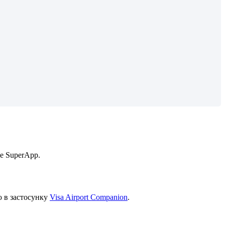
e
SuperApp
.
ю
в
з
а
с
т
о
с
у
н
к
у
Visa
Airport
Companion
.