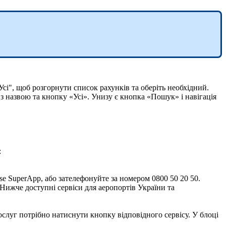
У
с
і
"
,
щ
о
б
р
о
з
г
о
р
н
у
т
и
с
п
и
с
о
к
р
а
х
у
н
к
і
в
т
а
о
б
е
р
і
т
ь
н
е
о
б
х
і
д
н
и
й
.
:
se
SuperApp
,
а
б
о
з
а
т
е
л
е
ф
о
н
у
й
т
е
з
а
н
о
м
е
р
о
м
0800
50
20
50
.