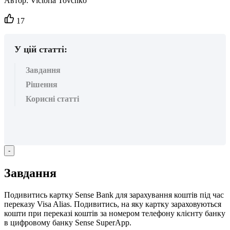
Автор:
Victoria Tovchko
Кількість
17
вподобайок:
У цій статті:
Завдання
Рішення
Корисні статті
-
З
а
в
д
а
н
н
я
П
о
д
и
в
и
т
и
с
ь
к
а
р
т
к
у
Sense
Bank
д
л
я
з
а
р
а
х
у
в
а
н
н
я
к
о
ш
т
і
в
п
і
д
ч
а
с
п
е
р
е
к
а
з
у
Visa
Alias
.
П
о
д
и
в
и
т
и
с
ь
,
н
а
я
к
у
к
а
р
т
к
у
з
а
р
а
х
о
в
у
ю
т
ь
с
я
к
о
ш
т
и
п
р
и
п
е
р
е
к
а
з
і
к
о
ш
т
і
в
з
а
н
о
м
е
р
о
м
т
е
л
е
ф
о
н
у
к
л
і
є
н
т
у
б
а
н
к
у
в
ц
и
ф
р
о
в
о
м
у
б
а
н
к
у
Sense
SuperApp
.