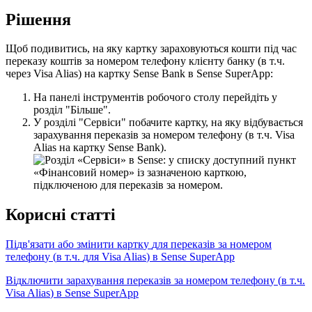
Р
і
ш
е
н
н
я
Щ
о
б
п
о
д
и
в
и
т
и
с
ь
,
н
а
я
к
у
к
а
р
т
к
у
з
а
р
а
х
о
в
у
ю
т
ь
с
я
к
о
ш
т
и
п
і
д
ч
а
с
п
е
р
е
к
а
з
у
к
о
ш
т
і
в
з
а
н
о
м
е
р
о
м
т
е
л
е
ф
о
н
у
к
л
і
є
н
т
у
б
а
н
к
у
(
в
т
.
ч
.
ч
е
р
е
з
Visa
Alias
)
н
а
к
а
р
т
к
у
Sense
Bank
в
Sense
SuperApp
:
Н
а
п
а
н
е
л
і
і
н
с
т
р
у
м
е
н
т
і
в
р
о
б
о
ч
о
г
о
с
т
о
л
у
п
е
р
е
й
д
і
т
ь
у
р
о
з
д
і
л
"
Б
і
л
ь
ш
е
"
.
У
р
о
з
д
і
л
і
"
С
е
р
в
і
с
и
"
п
о
б
а
ч
и
т
е
к
а
р
т
к
у
,
н
а
я
к
у
в
і
д
б
у
в
а
є
т
ь
с
я
з
а
р
а
х
у
в
а
н
н
я
п
е
р
е
к
а
з
і
в
з
а
н
о
м
е
р
о
м
т
е
л
е
ф
о
н
у
(
в
т
.
ч
.
Visa
Alias
н
а
к
а
р
т
к
у
Sense
Bank
)
.
К
о
р
и
с
н
і
с
т
а
т
т
і
П
і
д
в
'
я
з
а
т
и
а
б
о
з
м
і
н
и
т
и
к
а
р
т
к
у
д
л
я
п
е
р
е
к
а
з
і
в
з
а
н
о
м
е
р
о
м
т
е
л
е
ф
о
н
у
(
в
т
.
ч
.
д
л
я
Visa
Alias
)
в
Sense
SuperApp
В
і
д
к
л
ю
ч
и
т
и
з
а
р
а
х
у
в
а
н
н
я
п
е
р
е
к
а
з
і
в
з
а
н
о
м
е
р
о
м
т
е
л
е
ф
о
н
у
(
в
т
.
ч
.
Visa
Alias
)
в
Sense
SuperApp