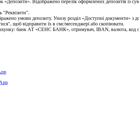
ь
"
Р
е
к
в
і
з
и
т
и
"
.
т
и
с
я
"
,
щ
о
б
в
і
д
п
р
а
в
и
т
и
ї
х
в
с
м
с
/
м
е
с
е
н
д
ж
е
р
і
а
б
о
с
к
о
п
і
ю
в
а
т
и
.
App
rApp