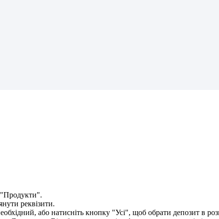
"
П
р
о
д
у
к
т
и
"
.
я
н
у
т
и
р
е
к
в
і
з
и
т
и
.
н
е
о
б
х
і
д
н
и
й
,
а
б
о
н
а
т
и
с
н
і
т
ь
к
н
о
п
к
у
"
У
с
і
"
,
щ
о
б
о
б
р
а
т
и
д
е
п
о
з
и
т
в
р
о
з