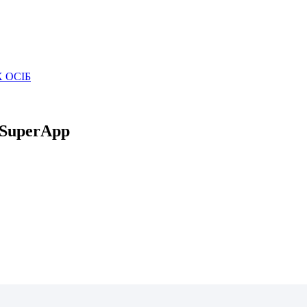
 ОСІБ
 SuperApp