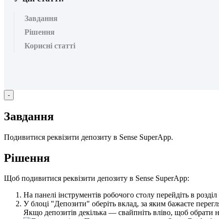
Завдання
Рішення
Корисні статті
-
З
а
в
д
а
н
н
я
П
о
д
и
в
и
т
и
с
я
р
е
к
в
і
з
и
т
и
д
е
п
о
з
и
т
у
в
Sense
SuperApp
.
Р
і
ш
е
н
н
я
Щ
о
б
п
о
д
и
в
и
т
и
с
я
р
е
к
в
і
з
и
т
и
д
е
п
о
з
и
т
у
в
Sense
SuperApp
:
Н
а
п
а
н
е
л
і
і
н
с
т
р
у
м
е
н
т
і
в
р
о
б
о
ч
о
г
о
с
т
о
л
у
п
е
р
е
й
д
і
т
ь
в
р
о
з
д
і
л
У
б
л
о
ц
і
"
Д
е
п
о
з
и
т
и
"
о
б
е
р
і
т
ь
в
к
л
а
д
,
з
а
я
к
и
м
б
а
ж
а
є
т
е
п
е
р
е
г
л
Я
к
щ
о
д
е
п
о
з
и
т
і
в
д
е
к
і
л
ь
к
а
—
с
в
а
й
п
н
і
т
ь
в
л
і
в
о
,
щ
о
б
о
б
р
а
т
и