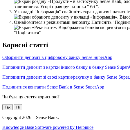
У
в
к
л
а
д
ц
і
"
І
н
ф
о
р
м
а
ц
і
я
"
с
в
а
й
п
н
і
т
ь
е
к
р
а
н
д
о
н
и
з
у
і
н
а
т
и
с
н
і
т
О
з
н
а
й
о
м
и
т
е
с
я
з
р
е
к
в
і
з
и
т
а
м
и
д
е
п
о
з
и
т
у
.
Н
а
т
и
с
н
і
т
ь
"
П
о
д
і
л
и
К
о
р
и
с
н
і
с
т
а
т
т
і
О
ф
о
р
м
и
т
и
д
е
п
о
з
и
т
в
ц
и
ф
р
о
в
о
м
у
б
а
н
к
у
Sense
SuperApp
П
о
п
о
в
н
и
т
и
д
е
п
о
з
и
т
з
к
а
р
т
к
и
і
н
ш
о
г
о
б
а
н
к
у
в
б
а
н
к
у
Sense
Super
П
о
п
о
в
н
и
т
и
д
е
п
о
з
и
т
з
і
с
в
о
є
ї
к
а
р
т
к
и
/
р
а
х
у
н
к
у
в
б
а
н
к
у
Sense
Supe
П
о
д
и
в
и
т
и
с
я
к
о
н
т
а
к
т
и
Sense
Bank
в
Sense
SuperApp
Чи була ця стаття корисною?
Так
Ні
Copyright 2026 – Sense Bank.
Knowledge Base Software powered by Helpjuice