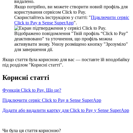
в
и
д
а
л
е
н
о
.
Я
к
щ
о
п
о
т
р
і
б
н
о
,
в
и
м
о
ж
е
т
е
с
т
в
о
р
и
т
и
н
о
в
и
й
п
р
о
ф
і
л
ь
д
л
я
к
о
р
и
с
т
у
в
а
н
н
я
с
е
р
в
і
с
о
м
Click
to
Pay
.
С
к
о
р
и
с
т
а
й
т
е
с
ь
і
н
с
т
р
у
к
ц
і
є
ю
у
с
т
а
т
т
і
:
"
П
і
д
к
л
ю
ч
и
т
и
с
е
р
в
і
с
Click
to
Pay
в
Sense
SuperApp
"
.
Я
к
щ
о
с
т
а
т
т
я
б
у
л
а
к
о
р
и
с
н
о
ю
д
л
я
в
а
с
—
п
о
с
т
а
в
т
е
ї
й
в
п
о
д
о
б
а
й
к
у
п
і
д
р
о
з
д
і
л
о
м
"
К
о
р
и
с
н
і
с
т
а
т
т
і
"
.
К
о
р
и
с
н
і
с
т
а
т
т
і
Ф
у
н
к
ц
і
я
Click
to
Pay
.
Щ
о
ц
е
?
П
і
д
к
л
ю
ч
и
т
и
с
е
р
в
і
с
Click
to
Pay
в
Sense
SuperApp
Д
о
д
а
т
и
а
б
о
в
и
д
а
л
и
т
и
к
а
р
т
к
у
д
л
я
Click
to
Pay
у
Sense
SuperApp
Чи була ця стаття корисною?