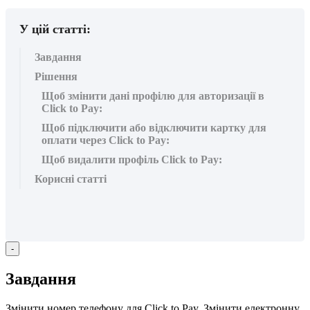
У цій статті:
Завдання
Рішення
Щоб змінити дані профілю для авторизації в
Click to Pay:
Щоб підключити або відключити картку для
оплати через Click to Pay:
Щоб видалити профіль Click to Pay:
Корисні статті
-
З
а
в
д
а
н
н
я
З
м
і
н
и
т
и
н
о
м
е
р
т
е
л
е
ф
о
н
у
д
л
я
Click
to
Pay
.
З
м
і
н
и
т
и
е
л
е
к
т
р
о
н
н
у