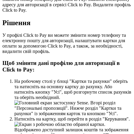
а
д
р
е
с
у
д
л
я
а
в
т
о
р
и
з
а
ц
і
ї
в
с
е
р
в
і
с
і
Click
to
Pay
.
В
и
д
а
л
и
т
и
п
р
о
ф
і
л
ь
Click
to
Pay
.
Р
і
ш
е
н
н
я
У
п
р
о
ф
і
л
і
Click
to
Pay
в
и
м
о
ж
е
т
е
з
м
і
н
и
т
и
н
о
м
е
р
т
е
л
е
ф
о
н
у
т
а
е
л
е
к
т
р
о
н
н
у
п
о
ш
т
у
д
л
я
а
в
т
о
р
и
з
а
ц
і
ї
,
н
а
л
а
ш
т
у
в
а
т
и
к
а
р
т
к
и
д
л
я
о
п
л
а
т
и
з
а
д
о
п
о
м
о
г
о
ю
Click
to
Pay
,
а
т
а
к
о
ж
,
з
а
н
е
о
б
х
і
д
н
о
с
т
і
,
в
и
д
а
л
и
т
и
с
в
і
й
п
р
о
ф
і
л
ь
.
Щ
о
б
з
м
і
н
и
т
и
д
а
н
і
п
р
о
ф
і
л
ю
д
л
я
а
в
т
о
р
и
з
а
ц
і
ї
в
Click
to
Pay
:
Н
а
р
о
б
о
ч
о
м
у
с
т
о
л
і
у
б
л
о
ц
і
"
К
а
р
т
к
и
т
а
р
а
х
у
н
к
и
"
о
б
е
р
і
т
ь
т
а
н
а
т
и
с
н
і
т
ь
н
а
о
с
н
о
в
н
у
к
а
р
т
к
у
д
о
р
а
х
у
н
к
у
.
А
б
о
н
а
т
и
с
н
і
т
ь
к
н
о
п
к
у
"
У
с
і
"
,
щ
о
б
р
о
з
г
о
р
н
у
т
и
с
п
и
с
о
к
р
а
х
у
н
к
і
в
т
а
о
б
е
р
і
т
ь
н
е
о
б
х
і
д
н
и
й
.
Н
а
т
и
с
н
і
т
ь
н
а
к
а
р
т
к
у
,
щ
о
б
п
е
р
е
й
т
и
в
р
о
з
д
і
л
"
К
е
р
у
в
а
н
н
я
"
.