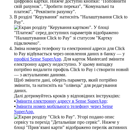
В
р
о
з
д
і
л
і
"
К
е
р
у
в
а
н
н
я
"
н
а
т
и
с
н
і
т
ь
"
Н
а
л
а
ш
т
у
в
а
н
н
я
Click
to
Pay
"
.
З
м
і
н
а
н
о
м
е
р
а
т
е
л
е
ф
о
н
у
т
а
е
л
е
к
т
р
о
н
н
о
ї
а
д
р
е
с
и
д
л
я
Click
to
Pay
в
і
д
б
у
в
а
є
т
ь
с
я
ч
е
р
е
з
о
н
о
в
л
е
н
н
я
д
а
н
и
х
в
б
а
н
к
у
—
у
п
р
о
ф
і
л
і
Sense
SuperApp
.
Д
л
я
к
а
р
т
о
к
Mastercard
з
м
і
н
и
т
и
е
л
е
к
т
р
о
н
н
у
а
д
р
е
с
у
н
е
д
о
с
т
у
п
н
о
.
У
ц
ь
о
м
у
в
и
п
а
д
к
у
п
о
т
р
і
б
н
о
в
и
д
а
л
и
т
и
п
р
о
ф
і
л
ь
Click
to
Pay
і
с
т
в
о
р
и
т
и
н
о
в
и
й
—
з
а
к
т
у
а
л
ь
н
и
м
и
д
а
н
и
м
и
.
Щ
о
б
з
м
і
н
и
т
и
д
а
н
і
,
о
б
е
р
і
т
ь
п
а
р
а
м
е
т
р
,
я
к
и
й
п
о
т
р
і
б
н
о
з
м
і
н
и
т
и
,
т
а
н
а
т
и
с
н
і
т
ь
н
а
"
о
л
і
в
е
ц
ь
"
д
л
я
р
е
д
а
г
у
в
а
н
н
я
д
а
н
и
х
.
Д
а
л
і
д
о
т
р
и
м
у
й
т
е
с
ь
к
р
о
к
і
в
у
в
і
д
п
о
в
і
д
н
и
х
і
н
с
т
р
у
к
ц
і
я
х
:
▪
З
м
і
н
и
т
и
е
л
е
к
т
р
о
н
н
у
а
д
р
е
с
у
в
Sense
SuperApp
;
▪
З
м
і
н
и
т
и
н
о
м
е
р
м
о
б
і
л
ь
н
о
г
о
т
е
л
е
ф
о
н
у
ч
е
р
е
з
Sense
SuperApp
.