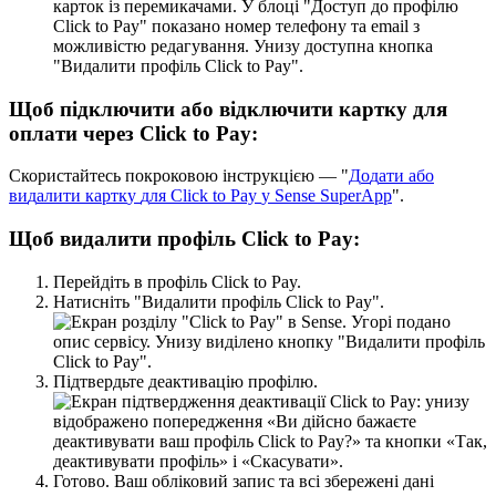
Щ
о
б
п
і
д
к
л
ю
ч
и
т
и
а
б
о
в
і
д
к
л
ю
ч
и
т
и
к
а
р
т
к
у
д
л
я
о
п
л
а
т
и
ч
е
р
е
з
Click
to
Pay
:
С
к
о
р
и
с
т
а
й
т
е
с
ь
п
о
к
р
о
к
о
в
о
ю
і
н
с
т
р
у
к
ц
і
є
ю
—
"
Д
о
д
а
т
и
а
б
о
в
и
д
а
л
и
т
и
к
а
р
т
к
у
д
л
я
Click
to
Pay
у
Sense
SuperApp
"
.
Щ
о
б
в
и
д
а
л
и
т
и
п
р
о
ф
і
л
ь
Click
to
Pay
:
П
е
р
е
й
д
і
т
ь
в
п
р
о
ф
і
л
ь
Click
to
Pay
.
Н
а
т
и
с
н
і
т
ь
"
В
и
д
а
л
и
т
и
п
р
о
ф
і
л
ь
Click
to
Pay
"
.
П
і
д
т
в
е
р
д
ь
т
е
д
е
а
к
т
и
в
а
ц
і
ю
п
р
о
ф
і
л
ю
.
Г
о
т
о
в
о
.
В
а
ш
о
б
л
і
к
о
в
и
й
з
а
п
и
с
т
а
в
с
і
з
б
е
р
е
ж
е
н
і
д
а
н
і