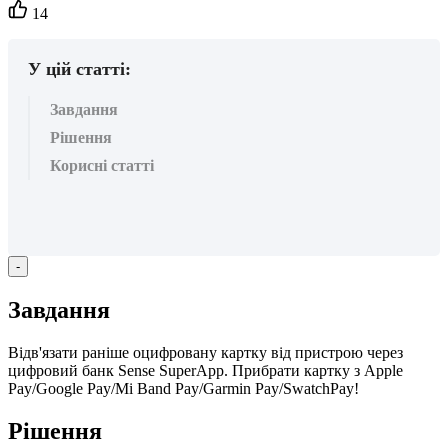
Кількість
14
вподобайок:
У цій статті:
Завдання
Рішення
Корисні статті
-
З
а
в
д
а
н
н
я
В
і
д
в
'
я
з
а
т
и
р
а
н
і
ш
е
о
ц
и
ф
р
о
в
а
н
у
к
а
р
т
к
у
в
і
д
п
р
и
с
т
р
о
ю
ч
е
р
е
з
ц
и
ф
р
о
в
и
й
б
а
н
к
Sense
SuperApp
.
П
р
и
б
р
а
т
и
к
а
р
т
к
у
з
Apple
Pay
/
Google
Pay
/
Mi
Band
Pay
/
Garmin
Pay
/
SwatchPay
!
Р
і
ш
е
н
н
я