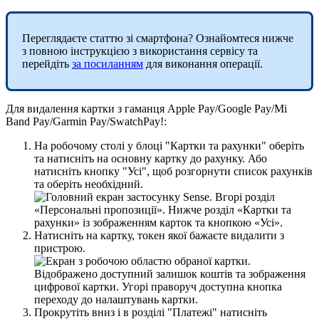
П
е
р
е
г
л
я
д
а
є
т
е
с
т
а
т
т
ю
з
і
с
м
а
р
т
ф
о
н
а
?
О
з
н
а
й
о
м
т
е
с
я
н
и
ж
ч
е
з
п
о
в
н
о
ю
і
н
с
т
р
у
к
ц
і
є
ю
з
в
и
к
о
р
и
с
т
а
н
н
я
с
е
р
в
і
с
у
т
а
п
е
р
е
й
д
і
т
ь
з
а
п
о
с
и
л
а
н
н
я
м
д
л
я
в
и
к
о
н
а
н
н
я
о
п
е
р
а
ц
і
ї
.
Д
л
я
в
и
д
а
л
е
н
н
я
к
а
р
т
к
и
з
г
а
м
а
н
ц
я
Apple
Pay
/
Google
Pay
/
Mi
Band
Pay
/
Garmin
Pay
/
SwatchPay
!
:
Н
а
р
о
б
о
ч
о
м
у
с
т
о
л
і
у
б
л
о
ц
і
"
К
а
р
т
к
и
т
а
р
а
х
у
н
к
и
"
о
б
е
р
і
т
ь
т
а
н
а
т
и
с
н
і
т
ь
н
а
о
с
н
о
в
н
у
к
а
р
т
к
у
д
о
р
а
х
у
н
к
у
.
А
б
о
н
а
т
и
с
н
і
т
ь
к
н
о
п
к
у
"
У
с
і
"
,
щ
о
б
р
о
з
г
о
р
н
у
т
и
с
п
и
с
о
к
р
а
х
у
н
к
і
в
т
а
о
б
е
р
і
т
ь
н
е
о
б
х
і
д
н
и
й
.
Н
а
т
и
с
н
і
т
ь
н
а
к
а
р
т
к
у
,
т
о
к
е
н
я
к
о
ї
б
а
ж
а
є
т
е
в
и
д
а
л
и
т
и
з
п
р
и
с
т
р
о
ю
.
П
р
о
к
р
у
т
і
т
ь
в
н
и
з
і
в
р
о
з
д
і
л
і
"
П
л
а
т
е
ж
і
"
н
а
т
и
с
н
і
т
ь