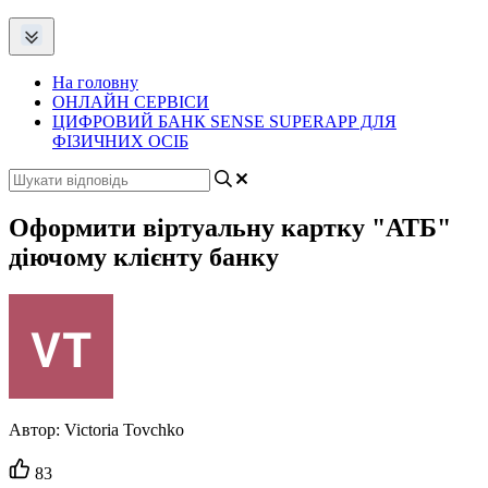
На головну
ОНЛАЙН СЕРВІСИ
ЦИФРОВИЙ БАНК SENSE SUPERAPP ДЛЯ
ФІЗИЧНИХ ОСІБ
Оформити віртуальну картку "АТБ"
діючому клієнту банку
Автор:
Victoria Tovchko
Кількість
83
вподобайок: