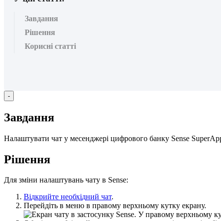
Завдання
Рішення
Корисні статті
-
З
а
в
д
а
н
н
я
Н
а
л
а
ш
т
у
в
а
т
и
ч
а
т
у
м
е
с
е
н
д
ж
е
р
і
ц
и
ф
р
о
в
о
г
о
б
а
н
к
у
Sense
SuperAp
Р
і
ш
е
н
н
я
Д
л
я
з
м
і
н
и
н
а
л
а
ш
т
у
в
а
н
ь
ч
а
т
у
в
Sense
:
В
і
д
к
р
и
й
т
е
н
е
о
б
х
і
д
н
и
й
ч
а
т
.
П
е
р
е
й
д
і
т
ь
в
м
е
н
ю
в
п
р
а
в
о
м
у
в
е
р
х
н
ь
о
м
у
к
у
т
к
у
е
к
р
а
н
у
.