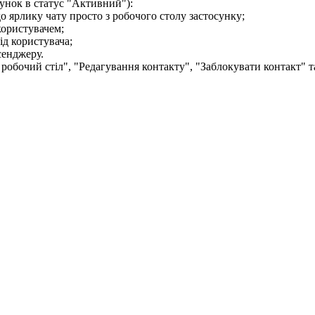
у
н
о
к
в
с
т
а
т
у
с
"
А
к
т
и
в
н
и
й
"
)
:
д
о
я
р
л
и
к
у
ч
а
т
у
п
р
о
с
т
о
з
р
о
б
о
ч
о
г
о
с
т
о
л
у
з
а
с
т
о
с
у
н
к
у
;
к
о
р
и
с
т
у
в
а
ч
е
м
;
і
д
к
о
р
и
с
т
у
в
а
ч
а
;
с
е
н
д
ж
е
р
у
.