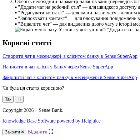
О
б
е
р
і
т
ь
н
е
о
б
х
і
д
н
и
й
п
а
р
а
м
е
т
р
н
а
л
а
ш
т
у
в
а
н
ь
(
п
е
р
е
в
е
д
і
т
ь
б
і
г
▪
"
Д
о
д
а
т
и
ч
а
т
н
а
р
о
б
о
ч
и
й
с
т
і
л
"
—
д
л
я
ш
в
и
д
к
о
г
о
д
о
с
т
у
п
у
▪
"
Р
е
д
а
г
у
в
а
т
и
к
о
н
т
а
к
т
"
—
д
л
я
з
м
і
н
и
н
а
з
в
и
ч
а
т
у
з
п
е
в
н
и
м
▪
"
З
а
б
л
о
к
у
в
а
т
и
к
о
н
т
а
к
т
"
—
д
л
я
б
л
о
к
у
в
а
н
н
я
п
о
в
і
д
о
м
л
е
н
ь
в
▪
"
В
и
д
а
л
и
т
и
ч
а
т
"
—
д
л
я
в
и
д
а
л
е
н
н
я
ц
ь
о
г
о
ч
а
т
у
з
і
с
т
о
р
і
ї
м
е
К
о
р
и
с
н
і
с
т
а
т
т
і
С
т
в
о
р
и
т
и
ч
а
т
в
м
е
с
е
н
д
ж
е
р
і
з
к
л
і
є
н
т
о
м
б
а
н
к
у
в
Sense
SuperApp
Н
а
п
и
с
а
т
и
в
ч
а
т
к
л
і
є
н
т
у
б
а
н
к
у
ч
е
р
е
з
Sense
SuperApp
З
а
к
р
і
п
и
т
и
ч
а
т
з
к
л
і
є
н
т
о
м
б
а
н
к
у
в
м
е
с
е
н
д
ж
е
р
і
в
Sense
SuperApp
Чи була ця стаття корисною?
Так
Ні
Copyright 2026 – Sense Bank.
Knowledge Base Software powered by Helpjuice
Відкрити
Закрити