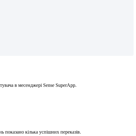
т
у
в
а
ч
а
в
м
е
с
е
н
д
ж
е
р
і
Sense
SuperApp
.