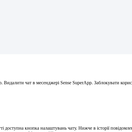
p
.
В
и
д
а
л
и
т
и
ч
а
т
в
м
е
с
е
н
д
ж
е
р
і
Sense
SuperApp
.
З
а
б
л
о
к
у
в
а
т
и
к
о
р
и
с