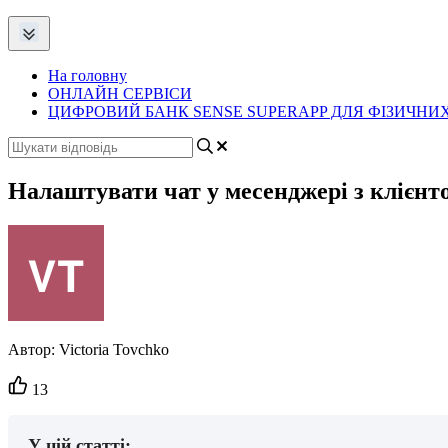
На головну
ОНЛАЙН СЕРВІСИ
ЦИФРОВИЙ БАНК SENSE SUPERAPP ДЛЯ ФІЗИЧНИХ
Налаштувати чат у месенджері з клієнт
Автор:
Victoria Tovchko
Кількість
13
вподобайок:
У цій статті: