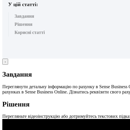
У цій статті:
Завдання
Рішення
Корисні статті
-
З
а
в
д
а
н
н
я
П
е
р
е
г
л
я
н
у
т
и
д
е
т
а
л
ь
н
у
і
н
ф
о
р
м
а
ц
і
ю
п
о
р
а
х
у
н
к
у
в
Sense
Business
р
а
х
у
н
к
а
х
в
Sense
Business
Online
.
Д
і
з
н
а
т
и
с
ь
р
е
к
в
і
з
и
т
и
с
в
о
г
о
р
а
х
Р
і
ш
е
н
н
я
П
е
р
е
г
л
я
н
ь
т
е
в
і
д
е
о
і
н
с
т
р
у
к
ц
і
ю
а
б
о
д
о
т
р
и
м
у
й
т
е
с
ь
т
е
к
с
т
о
в
и
х
п
і
д
к
а