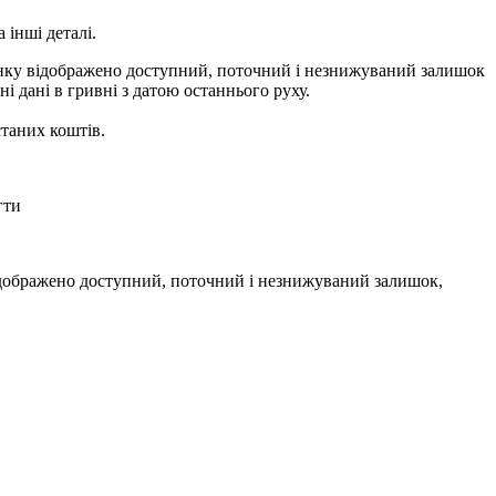
а
і
н
ш
і
д
е
т
а
л
і
.
с
т
а
н
и
х
к
о
ш
т
і
в
.