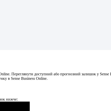
Online
.
П
е
р
е
г
л
я
н
у
т
и
д
о
с
т
у
п
н
и
й
а
б
о
п
р
о
г
н
о
з
н
и
й
з
а
л
и
ш
о
к
у
Sense
у
н
к
у
в
Sense
Business
Online
.
з
о
к
н
и
ж
ч
е
: