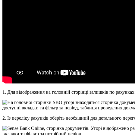
1
.
Д
л
я
в
і
д
о
б
р
а
ж
е
н
н
я
н
а
г
о
л
о
в
н
і
й
с
т
о
р
і
н
ц
і
з
а
л
и
ш
к
і
в
п
о
р
а
х
у
н
к
а
х
2
.
І
з
п
е
р
е
л
і
к
у
р
а
х
у
н
к
і
в
о
б
е
р
і
т
ь
н
е
о
б
х
і
д
н
и
й
д
л
я
д
е
т
а
л
ь
н
о
г
о
п
е
р
е
г