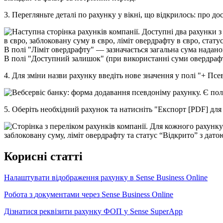
3
.
П
е
р
е
г
л
я
н
ь
т
е
д
е
т
а
л
і
п
о
р
а
х
у
н
к
у
у
в
і
к
н
і
,
щ
о
в
і
д
к
р
и
л
о
с
ь
:
п
р
о
д
о
В
п
о
л
і
"
Л
і
м
і
т
о
в
е
р
д
р
а
ф
т
у
"
—
з
а
з
н
а
ч
а
є
т
ь
с
я
з
а
г
а
л
ь
н
а
с
у
м
а
н
а
д
а
н
о
В
п
о
л
і
"
Д
о
с
т
у
п
н
и
й
з
а
л
и
ш
о
к
"
(
п
р
и
в
и
к
о
р
и
с
т
а
н
н
і
с
у
м
и
о
в
е
р
д
р
а
ф
4
.
Д
л
я
з
м
і
н
и
н
а
з
в
и
р
а
х
у
н
к
у
в
в
е
д
і
т
ь
н
о
в
е
з
н
а
ч
е
н
н
я
у
п
о
л
і
"
+
П
с
е
5
.
О
б
е
р
і
т
ь
н
е
о
б
х
і
д
н
и
й
р
а
х
у
н
о
к
т
а
н
а
т
и
с
н
і
т
ь
"
Е
к
с
п
о
р
т
[
PDF
]
д
л
я
К
о
р
и
с
н
і
с
т
а
т
т
і
Н
а
л
а
ш
т
у
в
а
т
и
в
і
д
о
б
р
а
ж
е
н
н
я
р
а
х
у
н
к
у
в
Sense
Business
Online
Р
о
б
о
т
а
з
д
о
к
у
м
е
н
т
а
м
и
ч
е
р
е
з
Sense
Business
Online
Д
і
з
н
а
т
и
с
я
р
е
к
в
і
з
и
т
и
р
а
х
у
н
к
у
Ф
О
П
у
Sense
SuperApp