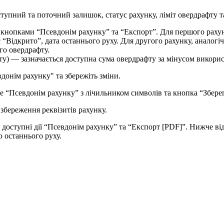
с
т
у
п
н
и
й
т
а
п
о
т
о
ч
н
и
й
з
а
л
и
ш
о
к
,
с
т
а
т
у
с
р
а
х
у
н
к
у
,
л
і
м
і
т
о
в
е
р
д
р
а
ф
т
у
т
г
о
о
в
е
р
д
р
а
ф
т
у
.
т
у
)
—
з
а
з
н
а
ч
а
є
т
ь
с
я
д
о
с
т
у
п
н
а
с
у
м
а
о
в
е
р
д
р
а
ф
т
у
з
а
м
і
н
у
с
о
м
в
и
к
о
р
и
в
д
о
н
і
м
р
а
х
у
н
к
у
"
т
а
з
б
е
р
е
ж
і
т
ь
з
м
і
н
и
.
з
б
е
р
е
ж
е
н
н
я
р
е
к
в
і
з
и
т
і
в
р
а
х
у
н
к
у
.