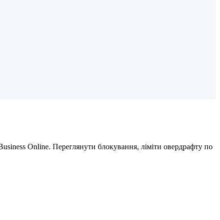
Business
Online
.
П
е
р
е
г
л
я
н
у
т
и
б
л
о
к
у
в
а
н
н
я
,
л
і
м
і
т
и
о
в
е
р
д
р
а
ф
т
у
п
о