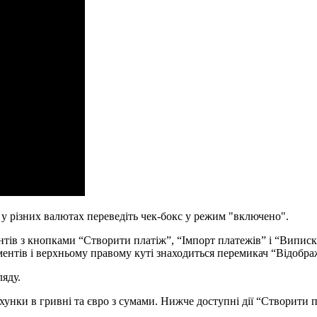
у
р
і
з
н
и
х
в
а
л
ю
т
а
х
п
е
р
е
в
е
д
і
т
ь
ч
е
к
-
б
о
к
с
у
р
е
ж
и
м
"
в
к
л
ю
ч
е
н
о
"
.
л
я
д
у
.