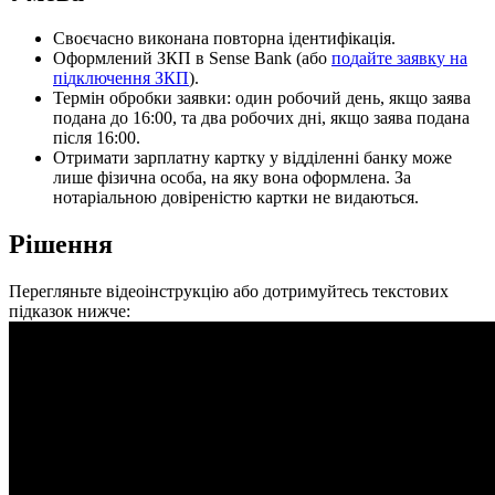
С
в
о
є
ч
а
с
н
о
в
и
к
о
н
а
н
а
п
о
в
т
о
р
н
а
і
д
е
н
т
и
ф
і
к
а
ц
і
я
.
О
ф
о
р
м
л
е
н
и
й
З
К
П
в
Sense
Bank
(
а
б
о
п
о
д
а
й
т
е
з
а
я
в
к
у
н
а
п
і
д
к
л
ю
ч
е
н
н
я
З
К
П
)
.
Т
е
р
м
і
н
о
б
р
о
б
к
и
з
а
я
в
к
и
:
о
д
и
н
р
о
б
о
ч
и
й
д
е
н
ь
,
я
к
щ
о
з
а
я
в
а
п
о
д
а
н
а
д
о
16
:
00
,
т
а
д
в
а
р
о
б
о
ч
и
х
д
н
і
,
я
к
щ
о
з
а
я
в
а
п
о
д
а
н
а
п
і
с
л
я
16
:
00
.
О
т
р
и
м
а
т
и
з
а
р
п
л
а
т
н
у
к
а
р
т
к
у
у
в
і
д
д
і
л
е
н
н
і
б
а
н
к
у
м
о
ж
е
л
и
ш
е
ф
і
з
и
ч
н
а
о
с
о
б
а
,
н
а
я
к
у
в
о
н
а
о
ф
о
р
м
л
е
н
а
.
З
а
н
о
т
а
р
і
а
л
ь
н
о
ю
д
о
в
і
р
е
н
і
с
т
ю
к
а
р
т
к
и
н
е
в
и
д
а
ю
т
ь
с
я
.
Р
і
ш
е
н
н
я
П
е
р
е
г
л
я
н
ь
т
е
в
і
д
е
о
і
н
с
т
р
у
к
ц
і
ю
а
б
о
д
о
т
р
и
м
у
й
т
е
с
ь
т
е
к
с
т
о
в
и
х
п
і
д
к
а
з
о
к
н
и
ж
ч
е
: