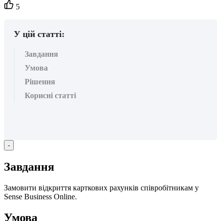
Кількість
5
вподобайок:
У цій статті:
Завдання
Умова
Рішення
Корисні статті
-
З
а
в
д
а
н
н
я
З
а
м
о
в
и
т
и
в
і
д
к
р
и
т
т
я
к
а
р
т
к
о
в
и
х
р
а
х
у
н
к
і
в
с
п
і
в
р
о
б
і
т
н
и
к
а
м
у
Sense
Business
Online
.
У
м
о
в
а