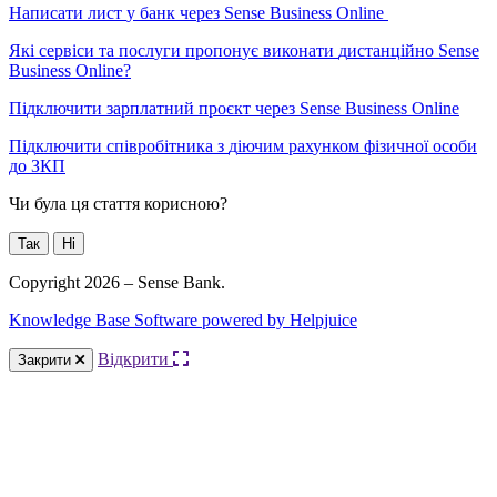
Н
а
п
и
с
а
т
и
л
и
с
т
у
б
а
н
к
ч
е
р
е
з
Sense
Business
Online
Я
к
і
с
е
р
в
і
с
и
т
а
п
о
с
л
у
г
и
п
р
о
п
о
н
у
є
в
и
к
о
н
а
т
и
д
и
с
т
а
н
ц
і
й
н
о
Sense
Business
Online
?
П
і
д
к
л
ю
ч
и
т
и
з
а
р
п
л
а
т
н
и
й
п
р
о
є
к
т
ч
е
р
е
з
Sense
Business
Online
П
і
д
к
л
ю
ч
и
т
и
с
п
і
в
р
о
б
і
т
н
и
к
а
з
д
і
ю
ч
и
м
р
а
х
у
н
к
о
м
ф
і
з
и
ч
н
о
ї
о
с
о
б
и
д
о
З
К
П
Чи була ця стаття корисною?
Так
Ні
Copyright 2026 – Sense Bank.
Knowledge Base Software powered by Helpjuice
Відкрити
Закрити