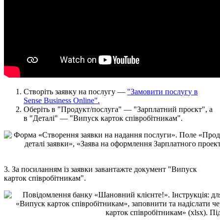
С
т
в
о
р
і
т
ь
з
а
я
в
к
у
н
а
п
о
с
л
у
г
у
—
"
З
а
м
о
в
и
т
и
п
о
с
л
у
г
у
в
Sense
Business
Online
"
.
О
б
е
р
і
т
ь
в
"
П
р
о
д
у
к
т
/
п
о
с
л
у
г
а
"
—
"
З
а
р
п
л
а
т
н
и
й
п
р
о
є
к
т
"
,
а
в
"
Д
е
т
а
л
і
"
—
"
В
и
п
у
с
к
к
а
р
т
о
к
с
п
і
в
р
о
б
і
т
н
и
к
а
м
"
.
3
.
З
а
п
о
с
и
л
а
н
н
я
м
і
з
з
а
я
в
к
и
з
а
в
а
н
т
а
ж
т
е
д
о
к
у
м
е
н
т
"
В
и
п
у
с
к
к
а
р
т
о
к
с
п
і
в
р
о
б
і
т
н
и
к
а
м
"
.