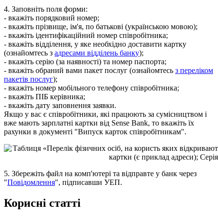
4
.
З
а
п
о
в
н
і
т
ь
п
о
л
я
ф
о
р
м
и
:
-
в
к
а
ж
і
т
ь
п
о
р
я
д
к
о
в
и
й
н
о
м
е
р
;
-
в
к
а
ж
і
т
ь
п
р
і
з
в
и
щ
е
,
і
м
'
я
,
п
о
б
а
т
ь
к
о
в
і
(
у
к
р
а
ї
н
с
ь
к
о
ю
м
о
в
о
ю
)
;
-
в
к
а
ж
і
т
ь
і
д
е
н
т
и
ф
і
к
а
ц
і
й
н
и
й
н
о
м
е
р
с
п
і
в
р
о
б
і
т
н
и
к
а
;
-
в
к
а
ж
і
т
ь
в
і
д
д
і
л
е
н
н
я
,
у
я
к
е
н
е
о
б
х
і
д
н
о
д
о
с
т
а
в
и
т
и
к
а
р
т
к
у
(
о
з
н
а
й
о
м
т
е
с
ь
з
а
д
р
е
с
а
м
и
в
і
д
д
і
л
е
н
ь
б
а
н
к
у
)
;
-
в
к
а
ж
і
т
ь
с
е
р
і
ю
(
з
а
н
а
я
в
н
о
с
т
і
)
т
а
н
о
м
е
р
п
а
с
п
о
р
т
а
;
-
в
к
а
ж
і
т
ь
о
б
р
а
н
и
й
в
а
м
и
п
а
к
е
т
п
о
с
л
у
г
(
о
з
н
а
й
о
м
т
е
с
ь
з
п
е
р
е
л
і
к
о
м
п
а
к
е
т
і
в
п
о
с
л
у
г
)
;
-
в
к
а
ж
і
т
ь
н
о
м
е
р
м
о
б
і
л
ь
н
о
г
о
т
е
л
е
ф
о
н
у
с
п
і
в
р
о
б
і
т
н
и
к
а
;
-
в
к
а
ж
і
т
ь
П
І
Б
к
е
р
і
в
н
и
к
а
;
-
в
к
а
ж
і
т
ь
д
а
т
у
з
а
п
о
в
н
е
н
н
я
з
а
я
в
к
и
.
Я
к
щ
о
у
в
а
с
є
с
п
і
в
р
о
б
і
т
н
и
к
и
,
я
к
і
п
р
а
ц
ю
ю
т
ь
з
а
с
у
м
і
с
н
и
ц
т
в
о
м
і
в
ж
е
м
а
ю
т
ь
з
а
р
п
л
а
т
н
і
к
а
р
т
к
и
в
і
д
Sense
Bank
,
т
о
в
к
а
ж
і
т
ь
ї
х
р
а
х
у
н
к
и
в
д
о
к
у
м
е
н
т
і
"
В
и
п
у
с
к
к
а
р
т
о
к
с
п
і
в
р
о
б
і
т
н
и
к
а
м
"
.
5
.
З
б
е
р
е
ж
і
т
ь
ф
а
й
л
н
а
к
о
м
п
'
ю
т
е
р
і
т
а
в
і
д
п
р
а
в
т
е
у
б
а
н
к
ч
е
р
е
з
"
П
о
в
і
д
о
м
л
е
н
н
я
"
,
п
і
д
п
и
с
а
в
ш
и
У
Е
П
.
К
о
р
и
с
н
і
с
т
а
т
т
і