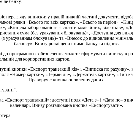
м
і
л
е
б
а
н
к
у
.
н
і
д
о
п
р
о
г
р
а
м
н
о
г
о
з
а
б
е
з
п
е
ч
е
н
н
я
м
о
ж
е
т
е
с
ф
о
р
м
у
в
а
т
и
в
и
п
и
с
к
у
в
р
о
а
л
ь
н
и
й
д
л
я
к
о
р
п
о
р
а
т
и
в
н
и
х
к
а
р
т
о
к
.
т
у
в
а
т
и
"
.
ю
т
е
р
а
.