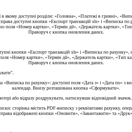
у
в
а
т
и
"
.
ю
т
е
р
і
а
б
о
в
і
д
р
а
з
у
р
о
з
д
р
у
к
у
в
а
т
и
,
н
а
т
и
с
н
у
в
ш
и
в
і
д
п
о
в
і
д
н
и
й
з
н
а
ч
о
к
.