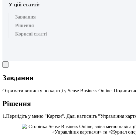
У цій статті:
Завдання
Рішення
Корисні статті
-
З
а
в
д
а
н
н
я
О
т
р
и
м
а
т
и
в
и
п
и
с
к
у
п
о
к
а
р
т
ц
і
у
Sense
Business
Online
.
П
о
д
и
в
и
т
и
Р
і
ш
е
н
н
я
1
.
П
е
р
е
й
д
і
т
ь
у
м
е
н
ю
"
К
а
р
т
к
и
"
.
Д
а
л
і
н
а
т
и
с
н
і
т
ь
"
У
п
р
а
в
л
і
н
н
я
к
а
р
т