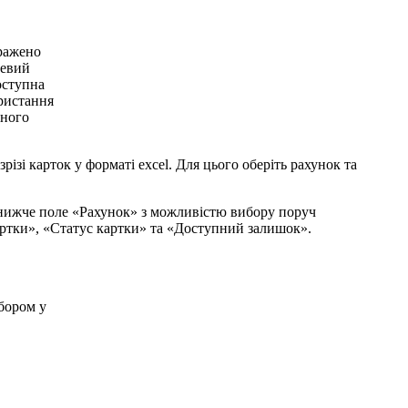
з
р
і
з
і
к
а
р
т
о
к
у
ф
о
р
м
а
т
і
excel
.
Д
л
я
ц
ь
о
г
о
о
б
е
р
і
т
ь
р
а
х
у
н
о
к
т
а