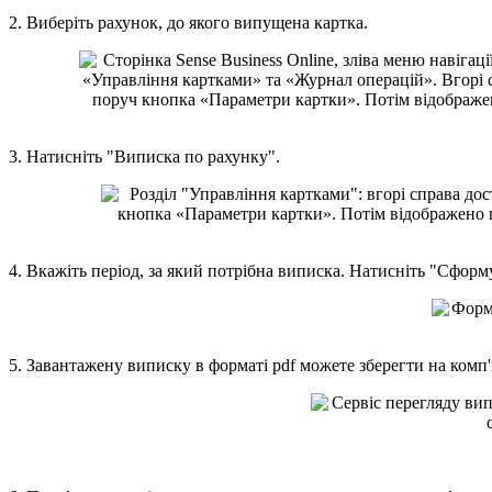
2
.
В
и
б
е
р
і
т
ь
р
а
х
у
н
о
к
,
д
о
я
к
о
г
о
в
и
п
у
щ
е
н
а
к
а
р
т
к
а
.
3
.
Н
а
т
и
с
н
і
т
ь
"
В
и
п
и
с
к
а
п
о
р
а
х
у
н
к
у
"
.
4
.
В
к
а
ж
і
т
ь
п
е
р
і
о
д
,
з
а
я
к
и
й
п
о
т
р
і
б
н
а
в
и
п
и
с
к
а
.
Н
а
т
и
с
н
і
т
ь
"
С
ф
о
р
м
5
.
З
а
в
а
н
т
а
ж
е
н
у
в
и
п
и
с
к
у
в
ф
о
р
м
а
т
і
pdf
м
о
ж
е
т
е
з
б
е
р
е
г
т
и
н
а
к
о
м
п
'