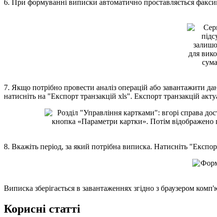
6
.
П
р
и
ф
о
р
м
у
в
а
н
н
і
в
и
п
и
с
к
и
а
в
т
о
м
а
т
и
ч
н
о
п
р
о
с
т
а
в
л
я
є
т
ь
с
я
ф
а
к
с
и
7
.
Я
к
щ
о
п
о
т
р
і
б
н
о
п
р
о
в
е
с
т
и
а
н
а
л
і
з
о
п
е
р
а
ц
і
й
а
б
о
з
а
в
а
н
т
а
ж
и
т
и
д
а
н
а
т
и
с
н
і
т
ь
н
а
"
Е
к
с
п
о
р
т
т
р
а
н
з
а
к
ц
і
й
xls
"
.
Е
к
с
п
о
р
т
т
р
а
н
з
а
к
ц
і
й
а
к
т
у
8
.
В
к
а
ж
і
т
ь
п
е
р
і
о
д
,
з
а
я
к
и
й
п
о
т
р
і
б
н
а
в
и
п
и
с
к
а
.
Н
а
т
и
с
н
і
т
ь
"
Е
к
с
п
о
р
В
и
п
и
с
к
а
з
б
е
р
і
г
а
є
т
ь
с
я
в
з
а
в
а
н
т
а
ж
е
н
н
я
х
з
г
і
д
н
о
з
б
р
а
у
з
е
р
о
м
к
о
м
п
'
К
о
р
и
с
н
і
с
т
а
т
т
і