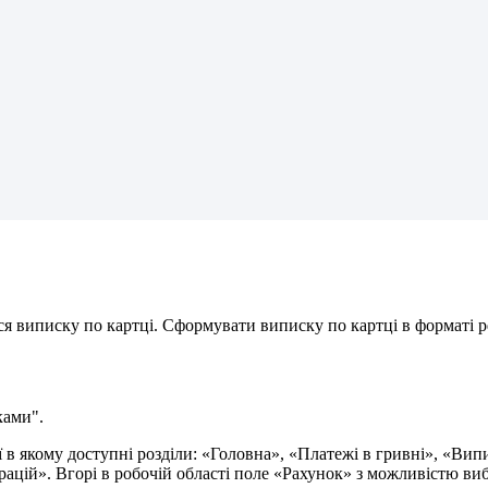
с
я
в
и
п
и
с
к
у
п
о
к
а
р
т
ц
і
.
С
ф
о
р
м
у
в
а
т
и
в
и
п
и
с
к
у
п
о
к
а
р
т
ц
і
в
ф
о
р
м
а
т
і
p
к
а
м
и
"
.