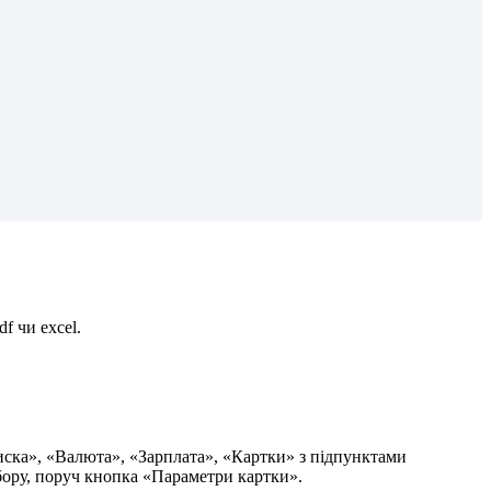
df
ч
и
excel
.