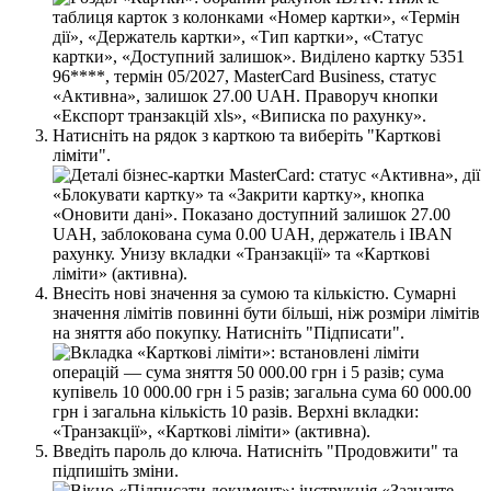
Н
а
т
и
с
н
і
т
ь
н
а
р
я
д
о
к
з
к
а
р
т
к
о
ю
т
а
в
и
б
е
р
і
т
ь
"
К
а
р
т
к
о
в
і
л
і
м
і
т
и
"
.
В
н
е
с
і
т
ь
н
о
в
і
з
н
а
ч
е
н
н
я
з
а
с
у
м
о
ю
т
а
к
і
л
ь
к
і
с
т
ю
.
С
у
м
а
р
н
і
з
н
а
ч
е
н
н
я
л
і
м
і
т
і
в
п
о
в
и
н
н
і
б
у
т
и
б
і
л
ь
ш
і
,
н
і
ж
р
о
з
м
і
р
и
л
і
м
і
т
і
в
н
а
з
н
я
т
т
я
а
б
о
п
о
к
у
п
к
у
.
Н
а
т
и
с
н
і
т
ь
"
П
і
д
п
и
с
а
т
и
"
.
В
в
е
д
і
т
ь
п
а
р
о
л
ь
д
о
к
л
ю
ч
а
.
Н
а
т
и
с
н
і
т
ь
"
П
р
о
д
о
в
ж
и
т
и
"
т
а
п
і
д
п
и
ш
і
т
ь
з
м
і
н
и
.