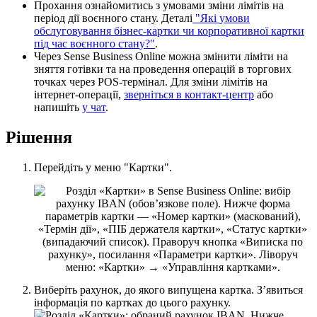
П
р
о
х
а
н
н
я
о
з
н
а
й
о
м
и
т
и
с
ь
з
у
м
о
в
а
м
и
з
м
і
н
и
л
і
м
і
т
і
в
н
а
п
е
р
і
о
д
д
і
ї
в
о
є
н
н
о
г
о
с
т
а
н
у
.
Д
е
т
а
л
і
"
Я
к
і
у
м
о
в
и
о
б
с
л
у
г
о
в
у
в
а
н
н
я
б
і
з
н
е
с
-
к
а
р
т
к
и
ч
и
к
о
р
п
о
р
а
т
и
в
н
о
ї
к
а
р
т
к
и
п
і
д
ч
а
с
в
о
є
н
н
о
г
о
с
т
а
н
у
?
"
.
Ч
е
р
е
з
Sense
Business
Online
м
о
ж
н
а
з
м
і
н
и
т
и
л
і
м
і
т
и
н
а
з
н
я
т
т
я
г
о
т
і
в
к
и
т
а
н
а
п
р
о
в
е
д
е
н
н
я
о
п
е
р
а
ц
і
й
в
т
о
р
г
о
в
и
х
т
о
ч
к
а
х
ч
е
р
е
з
POS
-
т
е
р
м
і
н
а
л
.
Д
л
я
з
м
і
н
и
л
і
м
і
т
і
в
н
а
і
н
т
е
р
н
е
т
-
о
п
е
р
а
ц
і
ї
,
з
в
е
р
н
і
т
ь
с
я
в
к
о
н
т
а
к
т
-
ц
е
н
т
р
а
б
о
н
а
п
и
ш
і
т
ь
у
ч
а
т
.
Р
і
ш
е
н
н
я
П
е
р
е
й
д
і
т
ь
у
м
е
н
ю
"
К
а
р
т
к
и
"
.
В
и
б
е
р
і
т
ь
р
а
х
у
н
о
к
,
д
о
я
к
о
г
о
в
и
п
у
щ
е
н
а
к
а
р
т
к
а
.
З
’
я
в
и
т
ь
с
я
і
н
ф
о
р
м
а
ц
і
я
п
о
к
а
р
т
к
а
х
д
о
ц
ь
о
г
о
р
а
х
у
н
к
у
.