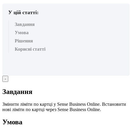
У цій статті:
Завдання
Умова
Рішення
Корисні статті
-
З
а
в
д
а
н
н
я
З
м
і
н
и
т
и
л
і
м
і
т
и
п
о
к
а
р
т
ц
і
у
Sense
Business
Online
.
В
с
т
а
н
о
в
и
т
и
н
о
в
і
л
і
м
і
т
и
п
о
к
а
р
т
ц
і
ч
е
р
е
з
Sense
Business
Online
.
У
м
о
в
а