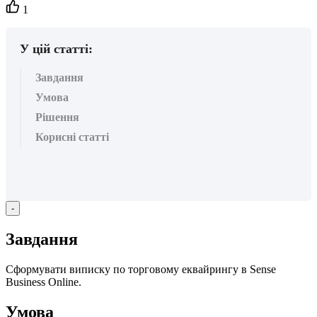
Кількість
1
вподобайок:
У цій статті:
Завдання
Умова
Рішення
Корисні статті
-
З
а
в
д
а
н
н
я
С
ф
о
р
м
у
в
а
т
и
в
и
п
и
с
к
у
п
о
т
о
р
г
о
в
о
м
у
е
к
в
а
й
р
и
н
г
у
в
Sense
Business
Online
.
У
м
о
в
а