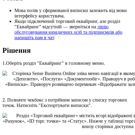
М
о
в
а
п
о
л
і
в
у
с
ф
о
р
м
о
в
а
н
о
ї
в
и
п
и
с
к
и
з
а
л
е
ж
и
т
ь
в
і
д
м
о
в
и
і
н
т
е
р
ф
е
й
с
у
к
о
р
и
с
т
у
в
а
ч
а
.
Я
к
щ
о
п
і
д
к
л
ю
ч
е
н
и
й
т
о
р
г
о
в
и
й
е
к
в
а
й
р
и
н
г
,
а
л
е
р
о
з
д
і
л
"
Е
к
в
а
й
р
и
н
г
"
в
і
д
с
у
т
н
і
й
—
з
в
е
р
н
і
т
ь
с
я
н
а
л
і
н
і
ю
о
б
с
л
у
г
о
в
у
в
а
н
н
я
ю
р
и
д
и
ч
н
и
х
о
с
і
б
т
а
п
і
д
п
р
и
є
м
ц
і
в
а
б
о
н
а
п
и
ш
і
т
ь
н
а
м
в
ч
а
т
.
Р
і
ш
е
н
н
я
1
.
О
б
е
р
і
т
ь
р
о
з
д
і
л
"
Е
к
в
а
й
р
и
н
г
"
в
г
о
л
о
в
н
о
м
у
м
е
н
ю
.
2
.
П
о
з
н
а
ч
т
е
ч
е
к
б
о
к
с
з
п
о
т
р
і
б
н
и
м
з
а
п
и
с
о
м
у
с
п
и
с
к
у
т
о
р
г
о
в
и
х
т
о
ч
о
к
.
Н
а
т
и
с
н
і
т
ь
"
Е
к
с
п
о
р
т
у
в
а
т
и
в
и
п
и
с
к
и
"
.