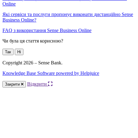
Online
Я
к
і
с
е
р
в
і
с
и
т
а
п
о
с
л
у
г
и
п
р
о
п
о
н
у
є
в
и
к
о
н
а
т
и
д
и
с
т
а
н
ц
і
й
н
о
Sense
Business
Online
?
FAQ
з
в
и
к
о
р
и
с
т
а
н
н
я
Sense
Business
Online
Чи була ця стаття корисною?
Так
Ні
Copyright 2026 – Sense Bank.
Knowledge Base Software powered by Helpjuice
Відкрити
Закрити