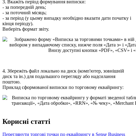
3
.
В
к
а
ж
і
т
ь
п
е
р
і
о
д
ф
о
р
м
у
в
а
н
н
я
в
и
п
и
с
к
и
:
-
з
а
п
о
п
е
р
е
д
н
і
й
д
е
н
ь
;
-
з
а
п
о
т
о
ч
н
и
й
м
і
с
я
ц
ь
;
-
з
а
п
е
р
і
о
д
(
у
ц
ь
о
м
у
в
и
п
а
д
к
у
н
е
о
б
х
і
д
н
о
в
к
а
з
а
т
и
д
а
т
и
п
о
ч
а
т
к
у
і
к
і
н
ц
я
п
е
р
і
о
д
у
)
.
В
и
б
е
р
і
т
ь
ф
о
р
м
а
т
з
в
і
т
у
.
4
.
З
б
е
р
е
ж
і
т
ь
ф
а
й
л
л
о
к
а
л
ь
н
о
н
а
д
и
с
к
(
к
о
м
п
'
ю
т
е
р
,
з
о
в
н
і
ш
н
і
й
д
и
с
к
т
а
і
н
.
)
д
л
я
п
о
д
а
л
ь
ш
о
г
о
п
е
р
е
г
л
я
д
у
а
б
о
н
а
д
с
и
л
а
н
н
я
п
о
ш
т
о
ю
.
П
р
и
к
л
а
д
с
ф
о
р
м
о
в
а
н
о
ї
в
и
п
и
с
к
и
п
о
т
о
р
г
о
в
о
м
у
е
к
в
а
й
р
и
н
г
у
:
К
о
р
и
с
н
і
с
т
а
т
т
і
П
е
р
е
г
л
я
н
у
т
и
т
о
р
г
о
в
і
т
о
ч
к
и
п
о
е
к
в
а
й
р
и
н
г
у
в
Sense
Business