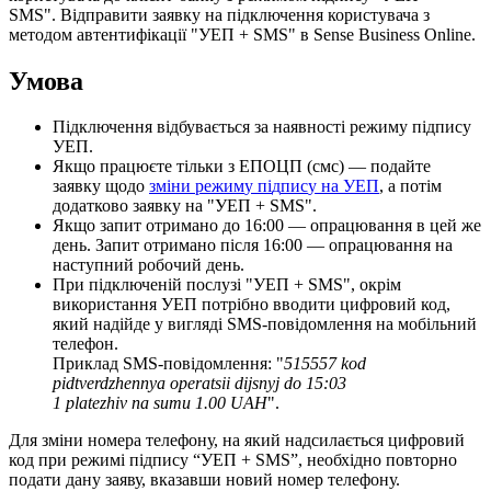
SMS
"
.
В
і
д
п
р
а
в
и
т
и
з
а
я
в
к
у
н
а
п
і
д
к
л
ю
ч
е
н
н
я
к
о
р
и
с
т
у
в
а
ч
а
з
м
е
т
о
д
о
м
а
в
т
е
н
т
и
ф
і
к
а
ц
і
ї
"
У
Е
П
+
SMS
"
в
Sense
Business
Online
.
У
м
о
в
а
П
і
д
к
л
ю
ч
е
н
н
я
в
і
д
б
у
в
а
є
т
ь
с
я
з
а
н
а
я
в
н
о
с
т
і
р
е
ж
и
м
у
п
і
д
п
и
с
у
У
Е
П
.
Я
к
щ
о
п
р
а
ц
ю
є
т
е
т
і
л
ь
к
и
з
Е
П
О
Ц
П
(
с
м
с
)
—
п
о
д
а
й
т
е
з
а
я
в
к
у
щ
о
д
о
з
м
і
н
и
р
е
ж
и
м
у
п
і
д
п
и
с
у
н
а
У
Е
П
,
а
п
о
т
і
м
д
о
д
а
т
к
о
в
о
з
а
я
в
к
у
н
а
"
У
Е
П
+
SMS
"
.
Я
к
щ
о
з
а
п
и
т
о
т
р
и
м
а
н
о
д
о
16
:
00
—
о
п
р
а
ц
ю
в
а
н
н
я
в
ц
е
й
ж
е
д
е
н
ь
.
З
а
п
и
т
о
т
р
и
м
а
н
о
п
і
с
л
я
16
:
00
—
о
п
р
а
ц
ю
в
а
н
н
я
н
а
н
а
с
т
у
п
н
и
й
р
о
б
о
ч
и
й
д
е
н
ь
.
П
р
и
п
і
д
к
л
ю
ч
е
н
і
й
п
о
с
л
у
з
і
"
У
Е
П
+
SMS
"
,
о
к
р
і
м
в
и
к
о
р
и
с
т
а
н
н
я
У
Е
П
п
о
т
р
і
б
н
о
в
в
о
д
и
т
и
ц
и
ф
р
о
в
и
й
к
о
д
,
я
к
и
й
н
а
д
і
й
д
е
у
в
и
г
л
я
д
і
SMS
-
п
о
в
і
д
о
м
л
е
н
н
я
н
а
м
о
б
і
л
ь
н
и
й
т
е
л
е
ф
о
н
.
П
р
и
к
л
а
д
SMS
-
п
о
в
і
д
о
м
л
е
н
н
я
:
"
515557
kod
pidtverdzhennya
operatsii
dijsnyj
do
15
:
03
1
platezhiv
na
sumu
1
.
00
UAH
"
.
Д
л
я
з
м
і
н
и
н
о
м
е
р
а
т
е
л
е
ф
о
н
у
,
н
а
я
к
и
й
н
а
д
с
и
л
а
є
т
ь
с
я
ц
и
ф
р
о
в
и
й
к
о
д
п
р
и
р
е
ж
и
м
і
п
і
д
п
и
с
у
“
У
Е
П
+
SMS
”
,
н
е
о
б
х
і
д
н
о
п
о
в
т
о
р
н
о
п
о
д
а
т
и
д
а
н
у
з
а
я
в
у
,
в
к
а
з
а
в
ш
и
н
о
в
и
й
н
о
м
е
р
т
е
л
е
ф
о
н
у
.