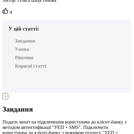
Автор:
Ольга Шерстньова
Кількість
4
вподобайок:
У цій статті:
Завдання
Умова
Рішення
Корисні статті
-
З
а
в
д
а
н
н
я
П
о
д
а
т
и
з
а
п
и
т
н
а
п
і
д
к
л
ю
ч
е
н
н
я
к
о
р
и
с
т
у
в
а
ч
а
д
о
к
л
і
є
н
т
-
б
а
н
к
у
з
м
е
т
о
д
о
м
а
в
т
е
н
т
и
ф
і
к
а
ц
і
ї
"
У
Е
П
+
SMS
"
.
П
і
д
к
л
ю
ч
и
т
и
к
о
р
и
с
т
у
в
а
ч
а
д
о
к
л
і
є
н
т
-
б
а
н
к
у
з
р
е
ж
и
м
о
м
п
і
д
п
и
с
у
"
У
Е
П
+