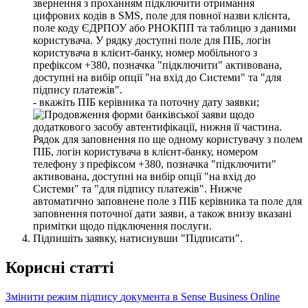
-
в
к
а
ж
і
т
ь
П
І
Б
к
е
р
і
в
н
и
к
а
т
а
п
о
т
о
ч
н
у
д
а
т
у
з
а
я
в
к
и
;
П
і
д
п
и
ш
і
т
ь
з
а
я
в
к
у
,
н
а
т
и
с
н
у
в
ш
и
"
П
і
д
п
и
с
а
т
и
"
.
К
о
р
и
с
н
і
с
т
а
т
т
і
З
м
і
н
и
т
и
р
е
ж
и
м
п
і
д
п
и
с
у
д
о
к
у
м
е
н
т
а
в
Sense
Business
Online