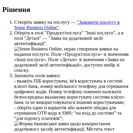
Р
і
ш
е
н
н
я
С
т
в
о
р
і
т
ь
з
а
я
в
к
у
н
а
п
о
с
л
у
г
у
—
"
З
а
м
о
в
и
т
и
п
о
с
л
у
г
у
в
Sense
Business
Online
"
.
О
б
е
р
і
т
ь
в
п
о
л
і
"
П
р
о
д
у
к
т
/
п
о
с
л
у
г
а
"
"
І
н
ш
і
п
о
с
л
у
г
и
"
,
а
в
п
о
л
і
"
Д
е
т
а
л
і
"
—
"
З
а
я
в
а
н
а
д
о
д
а
т
к
о
в
и
й
з
а
с
і
б
а
в
т
е
н
т
и
ф
і
к
а
ц
і
ї
"
.
З
а
п
о
в
н
і
т
ь
п
о
л
я
з
а
я
в
к
и
:
-
в
к
а
ж
і
т
ь
П
І
Б
к
о
р
и
с
т
у
в
а
ч
а
,
і
м
'
я
к
о
р
и
с
т
у
в
а
ч
а
в
с
и
с
т
е
м
і
к
л
і
є
н
т
-
б
а
н
к
,
н
о
м
е
р
м
о
б
і
л
ь
н
о
г
о
т
е
л
е
ф
о
н
у
д
л
я
о
т
р
и
м
а
н
н
я
ц
и
ф
р
о
в
и
х
к
о
д
і
в
.
Н
о
м
е
р
т
е
л
е
ф
о
н
у
п
о
в
и
н
е
н
н
а
л
е
ж
а
т
и
б
е
з
п
о
с
е
р
е
д
н
ь
о
в
к
а
з
а
н
о
м
у
к
о
р
и
с
т
у
в
а
ч
у
с
и
с
т
е
м
и
к
л
і
є
н
т
-
б
а
н
к
т
а
н
е
в
и
к
о
р
и
с
т
о
в
у
в
а
т
и
с
я
і
н
ш
и
м
и
к
о
р
и
с
т
у
в
а
ч
а
м
и
;
-
о
б
е
р
і
т
ь
о
д
и
н
і
з
в
а
р
і
а
н
т
і
в
а
б
о
з
а
з
н
а
ч
т
е
о
б
и
д
в
а
д
л
я
о
т
р
и
м
а
н
н
я
OTP
-
к
о
д
у
в
SMS
:
“
н
а
в
х
і
д
д
о
с
и
с
т
е
м
и
”
т
а
“
д
л
я
п
і
д
п
и
с
у
п
л
а
т
е
ж
і
в
”
;