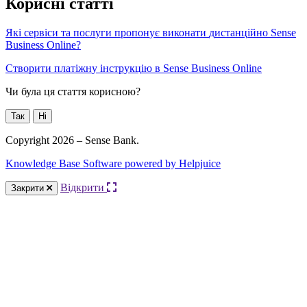
К
о
р
и
с
н
і
с
т
а
т
т
і
Я
к
і
с
е
р
в
і
с
и
т
а
п
о
с
л
у
г
и
п
р
о
п
о
н
у
є
в
и
к
о
н
а
т
и
д
и
с
т
а
н
ц
і
й
н
о
Sense
Business
Online
?
С
т
в
о
р
и
т
и
п
л
а
т
і
ж
н
у
і
н
с
т
р
у
к
ц
і
ю
в
Sense
Business
Online
Чи була ця стаття корисною?
Так
Ні
Copyright 2026 – Sense Bank.
Knowledge Base Software powered by Helpjuice
Відкрити
Закрити