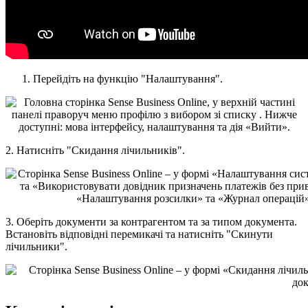
П
е
р
е
й
д
і
т
ь
н
а
ф
у
н
к
ц
і
ю
"
Н
а
л
а
ш
т
у
в
а
н
н
я
"
.
2
.
Н
а
т
и
с
н
і
т
ь
"
С
к
и
д
а
н
н
я
л
і
ч
и
л
ь
н
и
к
і
в
"
.
3
.
О
б
е
р
і
т
ь
д
о
к
у
м
е
н
т
и
з
а
к
о
н
т
р
а
г
е
н
т
о
м
т
а
з
а
т
и
п
о
м
д
о
к
у
м
е
н
т
а
.
В
с
т
а
н
о
в
і
т
ь
в
і
д
п
о
в
і
д
н
і
п
е
р
е
м
и
к
а
ч
і
т
а
н
а
т
и
с
н
і
т
ь
"
С
к
и
н
у
т
и
л
і
ч
и
л
ь
н
и
к
и
"
.