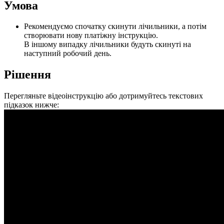
У
м
о
в
а
Р
е
к
о
м
е
н
д
у
є
м
о
с
п
о
ч
а
т
к
у
с
к
и
н
у
т
и
л
і
ч
и
л
ь
н
и
к
и
,
а
п
о
т
і
м
с
т
в
о
р
ю
в
а
т
и
н
о
в
у
п
л
а
т
і
ж
н
у
і
н
с
т
р
у
к
ц
і
ю
.
В
і
н
ш
о
м
у
в
и
п
а
д
к
у
л
і
ч
и
л
ь
н
и
к
и
б
у
д
у
т
ь
с
к
и
н
у
т
і
н
а
н
а
с
т
у
п
н
и
й
р
о
б
о
ч
и
й
д
е
н
ь
.
Р
і
ш
е
н
н
я
П
е
р
е
г
л
я
н
ь
т
е
в
і
д
е
о
і
н
с
т
р
у
к
ц
і
ю
а
б
о
д
о
т
р
и
м
у
й
т
е
с
ь
т
е
к
с
т
о
в
и
х
п
і
д
к
а
з
о
к
н
и
ж
ч
е
: