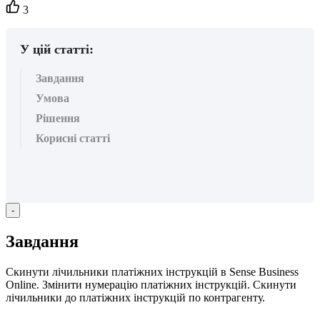
Кількість
3
вподобайок:
У цій статті:
Завдання
Умова
Рішення
Корисні статті
-
З
а
в
д
а
н
н
я
С
к
и
н
у
т
и
л
і
ч
и
л
ь
н
и
к
и
п
л
а
т
і
ж
н
и
х
і
н
с
т
р
у
к
ц
і
й
в
Sense
Business
Online
.
З
м
і
н
и
т
и
н
у
м
е
р
а
ц
і
ю
п
л
а
т
і
ж
н
и
х
і
н
с
т
р
у
к
ц
і
й
.
С
к
и
н
у
т
и
л
і
ч
и
л
ь
н
и
к
и
д
о
п
л
а
т
і
ж
н
и
х
і
н
с
т
р
у
к
ц
і
й
п
о
к
о
н
т
р
а
г
е
н
т
у
.