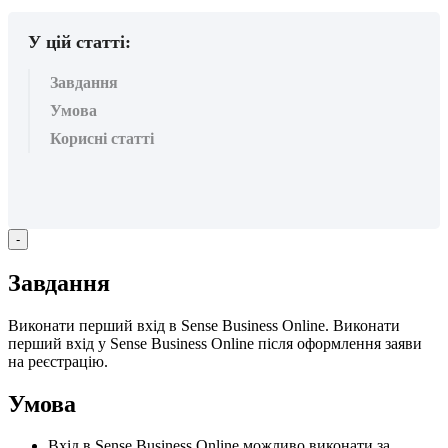
У цій статті:
Завдання
Умова
Корисні статті
-
З
а
в
д
а
н
н
я
В
и
к
о
н
а
т
и
п
е
р
ш
и
й
в
х
і
д
в
Sense
Business
Online
.
В
и
к
о
н
а
т
и
п
е
р
ш
и
й
в
х
і
д
у
Sense
Business
Online
п
і
с
л
я
о
ф
о
р
м
л
е
н
н
я
з
а
я
в
и
н
а
р
е
є
с
т
р
а
ц
і
ю
.
У
м
о
в
а
В
х
і
д
в
Sense
Business
Online
м
о
ж
л
и
в
о
в
и
к
о
н
а
т
и
з
а