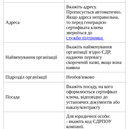
В
к
а
ж
і
т
ь
а
д
р
е
с
у
.
П
р
о
п
и
с
у
є
т
ь
с
я
а
в
т
о
м
а
т
и
ч
н
о
.
Я
к
щ
о
а
д
р
е
с
а
н
е
п
р
а
в
и
л
ь
н
а
,
А
д
р
е
с
а
т
о
п
е
р
е
д
г
е
н
е
р
а
ц
і
є
ю
с
е
р
т
и
ф
і
к
а
т
а
к
л
ю
ч
а
з
в
е
р
н
і
т
ь
с
я
д
о
с
л
у
ж
б
и
п
і
д
т
р
и
м
к
и
В
к
а
ж
і
т
ь
н
а
й
м
е
н
у
в
а
н
н
я
о
р
г
а
н
і
з
а
ц
і
ї
з
г
і
д
н
о
Є
Д
Р
,
Н
а
й
м
е
н
у
в
а
н
н
я
о
р
г
а
н
і
з
а
ц
і
ї
н
а
д
а
ю
ч
и
п
е
р
е
в
а
г
у
с
к
о
р
о
ч
е
н
і
й
н
а
з
в
і
,
я
к
щ
о
в
о
н
а
н
а
я
в
н
а
П
і
д
р
о
з
д
і
л
о
р
г
а
н
і
з
а
ц
і
ї
Н
е
о
б
о
в
'
я
з
к
о
в
о
В
к
а
ж
і
т
ь
п
о
с
а
д
у
,
н
а
к
о
г
о
о
ф
о
р
м
л
ю
є
т
ь
с
я
с
е
р
т
и
ф
і
к
а
т
П
о
с
а
д
а
к
л
ю
ч
а
,
в
і
д
п
о
в
і
д
н
о
д
о
у
с
т
а
н
о
в
ч
и
х
д
о
к
у
м
е
н
т
і
в
а
б
о
н
а
к
а
з
у
/
к
о
н
т
р
а
к
т
у
Д
л
я
ю
р
и
д
и
ч
н
о
ї
о
с
о
б
и
:
-
в
к
а
ж
і
т
ь
к
о
д
Є
Д
Р
П
О
У
к
о
м
п
а
н
і
ї
.