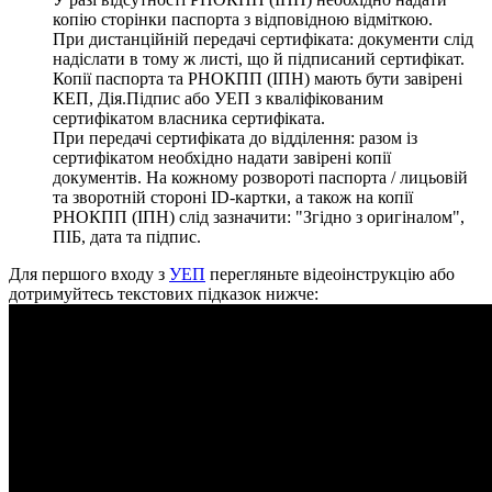
к
о
п
і
ю
с
т
о
р
і
н
к
и
п
а
с
п
о
р
т
а
з
в
і
д
п
о
в
і
д
н
о
ю
в
і
д
м
і
т
к
о
ю
.
П
р
и
д
и
с
т
а
н
ц
і
й
н
і
й
п
е
р
е
д
а
ч
і
с
е
р
т
и
ф
і
к
а
т
а
:
д
о
к
у
м
е
н
т
и
с
л
і
д
н
а
д
і
с
л
а
т
и
в
т
о
м
у
ж
л
и
с
т
і
,
щ
о
й
п
і
д
п
и
с
а
н
и
й
с
е
р
т
и
ф
і
к
а
т
.
К
о
п
і
ї
п
а
с
п
о
р
т
а
т
а
Р
Н
О
К
П
П
(
І
П
Н
)
м
а
ю
т
ь
б
у
т
и
з
а
в
і
р
е
н
і
К
Е
П
,
Д
і
я
.
П
і
д
п
и
с
а
б
о
У
Е
П
з
к
в
а
л
і
ф
і
к
о
в
а
н
и
м
с
е
р
т
и
ф
і
к
а
т
о
м
в
л
а
с
н
и
к
а
с
е
р
т
и
ф
і
к
а
т
а
.
П
р
и
п
е
р
е
д
а
ч
і
с
е
р
т
и
ф
і
к
а
т
а
д
о
в
і
д
д
і
л
е
н
н
я
:
р
а
з
о
м
і
з
с
е
р
т
и
ф
і
к
а
т
о
м
н
е
о
б
х
і
д
н
о
н
а
д
а
т
и
з
а
в
і
р
е
н
і
к
о
п
і
ї
д
о
к
у
м
е
н
т
і
в
.
Н
а
к
о
ж
н
о
м
у
р
о
з
в
о
р
о
т
і
п
а
с
п
о
р
т
а
/
л
и
ц
ь
о
в
і
й
т
а
з
в
о
р
о
т
н
і
й
с
т
о
р
о
н
і
ID
-
к
а
р
т
к
и
,
а
т
а
к
о
ж
н
а
к
о
п
і
ї
Р
Н
О
К
П
П
(
І
П
Н
)
с
л
і
д
з
а
з
н
а
ч
и
т
и
:
"
З
г
і
д
н
о
з
о
р
и
г
і
н
а
л
о
м
"
,
П
І
Б
,
д
а
т
а
т
а
п
і
д
п
и
с
.
Д
л
я
п
е
р
ш
о
г
о
в
х
о
д
у
з
У
Е
П
п
е
р
е
г
л
я
н
ь
т
е
в
і
д
е
о
і
н
с
т
р
у
к
ц
і
ю
а
б
о
д
о
т
р
и
м
у
й
т
е
с
ь
т
е
к
с
т
о
в
и
х
п
і
д
к
а
з
о
к
н
и
ж
ч
е
: