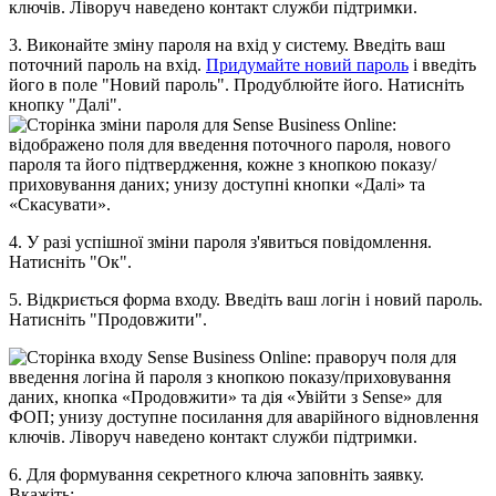
3
.
В
и
к
о
н
а
й
т
е
з
м
і
н
у
п
а
р
о
л
я
н
а
в
х
і
д
у
с
и
с
т
е
м
у
.
В
в
е
д
і
т
ь
в
а
ш
п
о
т
о
ч
н
и
й
п
а
р
о
л
ь
н
а
в
х
і
д
.
П
р
и
д
у
м
а
й
т
е
н
о
в
и
й
п
а
р
о
л
ь
і
в
в
е
д
і
т
ь
й
о
г
о
в
п
о
л
е
"
Н
о
в
и
й
п
а
р
о
л
ь
"
.
П
р
о
д
у
б
л
ю
й
т
е
й
о
г
о
.
Н
а
т
и
с
н
і
т
ь
к
н
о
п
к
у
"
Д
а
л
і
"
.
4
.
У
р
а
з
і
у
с
п
і
ш
н
о
ї
з
м
і
н
и
п
а
р
о
л
я
з
'
я
в
и
т
ь
с
я
п
о
в
і
д
о
м
л
е
н
н
я
.
Н
а
т
и
с
н
і
т
ь
"
О
к
"
.
5
.
В
і
д
к
р
и
є
т
ь
с
я
ф
о
р
м
а
в
х
о
д
у
.
В
в
е
д
і
т
ь
в
а
ш
л
о
г
і
н
і
н
о
в
и
й
п
а
р
о
л
ь
.
Н
а
т
и
с
н
і
т
ь
"
П
р
о
д
о
в
ж
и
т
и
"
.
6
.
Д
л
я
ф
о
р
м
у
в
а
н
н
я
с
е
к
р
е
т
н
о
г
о
к
л
ю
ч
а
з
а
п
о
в
н
і
т
ь
з
а
я
в
к
у
.
В
к
а
ж
і
т
ь
: