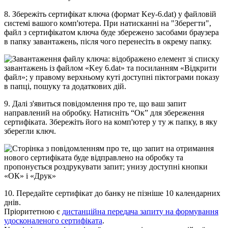
8
.
З
б
е
р
е
ж
і
т
ь
с
е
р
т
и
ф
і
к
а
т
к
л
ю
ч
а
(
ф
о
р
м
а
т
Key
-
6
.
dat
)
у
ф
а
й
л
о
в
і
й
с
и
с
т
е
м
і
в
а
ш
о
г
о
к
о
м
п
'
ю
т
е
р
а
.
П
р
и
н
а
т
и
с
к
а
н
н
і
н
а
"
З
б
е
р
е
г
т
и
"
,
ф
а
й
л
з
с
е
р
т
и
ф
і
к
а
т
о
м
к
л
ю
ч
а
б
у
д
е
з
б
е
р
е
ж
е
н
о
з
а
с
о
б
а
м
и
б
р
а
у
з
е
р
а
в
п
а
п
к
у
з
а
в
а
н
т
а
ж
е
н
ь
,
п
і
с
л
я
ч
о
г
о
п
е
р
е
н
е
с
і
т
ь
в
о
к
р
е
м
у
п
а
п
к
у
.
9
.
Д
а
л
і
з
'
я
в
и
т
ь
с
я
п
о
в
і
д
о
м
л
е
н
н
я
п
р
о
т
е
,
щ
о
в
а
ш
з
а
п
и
т
н
а
п
р
а
в
л
е
н
и
й
н
а
о
б
р
о
б
к
у
.
Н
а
т
и
с
н
і
т
ь
“
О
к
”
д
л
я
з
б
е
р
е
ж
е
н
н
я
с
е
р
т
и
ф
і
к
а
т
а
.
З
б
е
р
е
ж
і
т
ь
й
о
г
о
н
а
к
о
м
п
'
ю
т
е
р
у
т
у
ж
п
а
п
к
у
,
в
я
к
у
з
б
е
р
е
г
л
и
к
л
ю
ч
.
10
.
П
е
р
е
д
а
й
т
е
с
е
р
т
и
ф
і
к
а
т
д
о
б
а
н
к
у
н
е
п
і
з
н
і
ш
е
10
к
а
л
е
н
д
а
р
н
и
х
д
н
і
в
.
П
р
і
о
р
и
т
е
т
н
о
ю
є
д
и
с
т
а
н
ц
і
й
н
а
п
е
р
е
д
а
ч
а
з
а
п
и
т
у
н
а
ф
о
р
м
у
в
а
н
н
я
у
д
о
с
к
о
н
а
л
е
н
о
г
о
с
е
р
т
и
ф
і
к
а
т
а
.