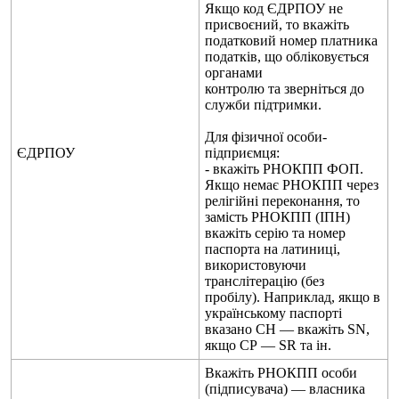
Я
к
щ
о
к
о
д
Є
Д
Р
П
О
У
н
е
п
р
и
с
в
о
є
н
и
й
,
т
о
в
к
а
ж
і
т
ь
п
о
д
а
т
к
о
в
и
й
н
о
м
е
р
п
л
а
т
н
и
к
а
п
о
д
а
т
к
і
в
,
щ
о
о
б
л
і
к
о
в
у
є
т
ь
с
я
о
р
г
а
н
а
м
и
к
о
н
т
р
о
л
ю
т
а
з
в
е
р
н
і
т
ь
с
я
д
о
с
л
у
ж
б
и
п
і
д
т
р
и
м
к
и
.
Д
л
я
ф
і
з
и
ч
н
о
ї
о
с
о
б
и
-
Є
Д
Р
П
О
У
п
і
д
п
р
и
є
м
ц
я
:
-
в
к
а
ж
і
т
ь
Р
Н
О
К
П
П
Ф
О
П
.
Я
к
щ
о
н
е
м
а
є
Р
Н
О
К
П
П
ч
е
р
е
з
р
е
л
і
г
і
й
н
і
п
е
р
е
к
о
н
а
н
н
я
,
т
о
з
а
м
і
с
т
ь
Р
Н
О
К
П
П
(
І
П
Н
)
в
к
а
ж
і
т
ь
с
е
р
і
ю
т
а
н
о
м
е
р
п
а
с
п
о
р
т
а
н
а
л
а
т
и
н
и
ц
і
,
в
и
к
о
р
и
с
т
о
в
у
ю
ч
и
т
р
а
н
с
л
і
т
е
р
а
ц
і
ю
(
б
е
з
п
р
о
б
і
л
у
)
.
Н
а
п
р
и
к
л
а
д
,
я
к
щ
о
в
у
к
р
а
ї
н
с
ь
к
о
м
у
п
а
с
п
о
р
т
і
в
к
а
з
а
н
о
С
Н
—
в
к
а
ж
і
т
ь
SN
,
я
к
щ
о
С
Р
—
SR
т
а
і
н
.
В
к
а
ж
і
т
ь
Р
Н
О
К
П
П
о
с
о
б
и
(
п
і
д
п
и
с
у
в
а
ч
а
)
—
в
л
а
с
н
и
к
а