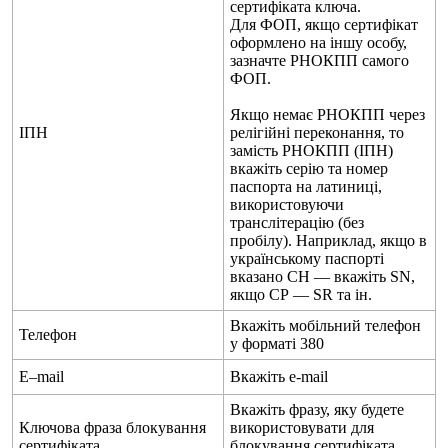
с
е
р
т
и
ф
і
к
а
т
а
к
л
ю
ч
а
.
Д
л
я
Ф
О
П
,
я
к
щ
о
с
е
р
т
и
ф
і
к
а
т
о
ф
о
р
м
л
е
н
о
н
а
і
н
ш
у
о
с
о
б
у
,
з
а
з
н
а
ч
т
е
Р
Н
О
К
П
П
с
а
м
о
г
о
Ф
О
П
.
Я
к
щ
о
н
е
м
а
є
Р
Н
О
К
П
П
ч
е
р
е
з
І
П
Н
р
е
л
і
г
і
й
н
і
п
е
р
е
к
о
н
а
н
н
я
,
т
о
з
а
м
і
с
т
ь
Р
Н
О
К
П
П
(
І
П
Н
)
в
к
а
ж
і
т
ь
с
е
р
і
ю
т
а
н
о
м
е
р
п
а
с
п
о
р
т
а
н
а
л
а
т
и
н
и
ц
і
,
в
и
к
о
р
и
с
т
о
в
у
ю
ч
и
т
р
а
н
с
л
і
т
е
р
а
ц
і
ю
(
б
е
з
п
р
о
б
і
л
у
)
.
Н
а
п
р
и
к
л
а
д
,
я
к
щ
о
в
у
к
р
а
ї
н
с
ь
к
о
м
у
п
а
с
п
о
р
т
і
в
к
а
з
а
н
о
С
Н
—
в
к
а
ж
і
т
ь
SN
,
я
к
щ
о
С
Р
—
SR
т
а
і
н
.
В
к
а
ж
і
т
ь
м
о
б
і
л
ь
н
и
й
т
е
л
е
ф
о
н
Т
е
л
е
ф
о
н
у
ф
о
р
м
а
т
і
380
E
–
mail
В
к
а
ж
і
т
ь
е
-
mail
В
к
а
ж
і
т
ь
ф
р
а
з
у
,
я
к
у
б
у
д
е
т
е
К
л
ю
ч
о
в
а
ф
р
а
з
а
б
л
о
к
у
в
а
н
н
я
в
и
к
о
р
и
с
т
о
в
у
в
а
т
и
д
л
я
с
е
р
т
и
ф
і
к
а
т
а
б
л
о
к
у
в
а
н
н
я
с
е
р
т
и
ф
і
к
а
т
а