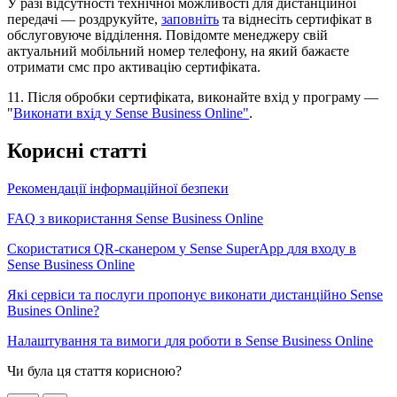
У
р
а
з
і
в
і
д
с
у
т
н
о
с
т
і
т
е
х
н
і
ч
н
о
ї
м
о
ж
л
и
в
о
с
т
і
д
л
я
д
и
с
т
а
н
ц
і
й
н
о
ї
п
е
р
е
д
а
ч
і
—
р
о
з
д
р
у
к
у
й
т
е
,
з
а
п
о
в
н
і
т
ь
т
а
в
і
д
н
е
с
і
т
ь
с
е
р
т
и
ф
і
к
а
т
в
о
б
с
л
у
г
о
в
у
ю
ч
е
в
і
д
д
і
л
е
н
н
я
.
П
о
в
і
д
о
м
т
е
м
е
н
е
д
ж
е
р
у
с
в
і
й
а
к
т
у
а
л
ь
н
и
й
м
о
б
і
л
ь
н
и
й
н
о
м
е
р
т
е
л
е
ф
о
н
у
,
н
а
я
к
и
й
б
а
ж
а
є
т
е
о
т
р
и
м
а
т
и
с
м
с
п
р
о
а
к
т
и
в
а
ц
і
ю
с
е
р
т
и
ф
і
к
а
т
а
.
11
.
П
і
с
л
я
о
б
р
о
б
к
и
с
е
р
т
и
ф
і
к
а
т
а
,
в
и
к
о
н
а
й
т
е
в
х
і
д
у
п
р
о
г
р
а
м
у
—
"
В
и
к
о
н
а
т
и
в
х
і
д
у
Sense
Business
Online
"
.
К
о
р
и
с
н
і
с
т
а
т
т
і
Р
е
к
о
м
е
н
д
а
ц
і
ї
і
н
ф
о
р
м
а
ц
і
й
н
о
ї
б
е
з
п
е
к
и
FAQ
з
в
и
к
о
р
и
с
т
а
н
н
я
Sense
Business
Online
С
к
о
р
и
с
т
а
т
и
с
я
QR
-
с
к
а
н
е
р
о
м
у
Sense
SuperApp
д
л
я
в
х
о
д
у
в
Sense
Business
Online
Я
к
і
с
е
р
в
і
с
и
т
а
п
о
с
л
у
г
и
п
р
о
п
о
н
у
є
в
и
к
о
н
а
т
и
д
и
с
т
а
н
ц
і
й
н
о
Sense
Busines
Online
?
Н
а
л
а
ш
т
у
в
а
н
н
я
т
а
в
и
м
о
г
и
д
л
я
р
о
б
о
т
и
в
Sense
Business
Online
Чи була ця стаття корисною?