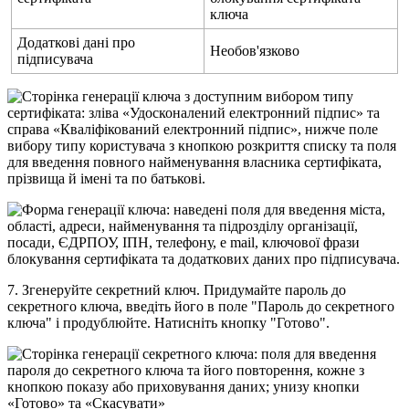
к
л
ю
ч
а
Д
о
д
а
т
к
о
в
і
д
а
н
і
п
р
о
Н
е
о
б
о
в
'
я
з
к
о
в
о
п
і
д
п
и
с
у
в
а
ч
а
7
.
З
г
е
н
е
р
у
й
т
е
с
е
к
р
е
т
н
и
й
к
л
ю
ч
.
П
р
и
д
у
м
а
й
т
е
п
а
р
о
л
ь
д
о
с
е
к
р
е
т
н
о
г
о
к
л
ю
ч
а
,
в
в
е
д
і
т
ь
й
о
г
о
в
п
о
л
е
"
П
а
р
о
л
ь
д
о
с
е
к
р
е
т
н
о
г
о
к
л
ю
ч
а
"
і
п
р
о
д
у
б
л
ю
й
т
е
.
Н
а
т
и
с
н
і
т
ь
к
н
о
п
к
у
"
Г
о
т
о
в
о
"
.