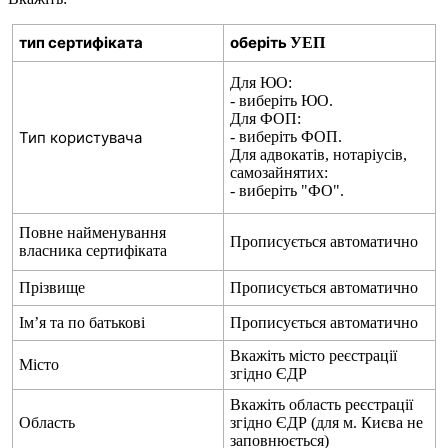
т
и
п
с
е
р
т
и
ф
і
к
а
т
а
о
б
е
р
і
т
ь
У
Е
П
Д
л
я
Ю
О
:
-
в
и
б
е
р
і
т
ь
Ю
О
.
Д
л
я
Ф
О
П
:
Т
и
п
к
о
р
и
с
т
у
в
а
ч
а
-
в
и
б
е
р
і
т
ь
Ф
О
П
.
Д
л
я
а
д
в
о
к
а
т
і
в
,
н
о
т
а
р
і
у
с
і
в
,
с
а
м
о
з
а
й
н
я
т
и
х
:
-
в
и
б
е
р
і
т
ь
"
Ф
О
"
.
П
о
в
н
е
н
а
й
м
е
н
у
в
а
н
н
я
П
р
о
п
и
с
у
є
т
ь
с
я
а
в
т
о
м
а
т
и
ч
н
о
в
л
а
с
н
и
к
а
с
е
р
т
и
ф
і
к
а
т
а
П
р
і
з
в
и
щ
е
П
р
о
п
и
с
у
є
т
ь
с
я
а
в
т
о
м
а
т
и
ч
н
о
І
м
’
я
т
а
п
о
б
а
т
ь
к
о
в
і
П
р
о
п
и
с
у
є
т
ь
с
я
а
в
т
о
м
а
т
и
ч
н
о
В
к
а
ж
і
т
ь
м
і
с
т
о
р
е
є
с
т
р
а
ц
і
ї
М
і
с
т
о
з
г
і
д
н
о
Є
Д
Р
В
к
а
ж
і
т
ь
о
б
л
а
с
т
ь
р
е
є
с
т
р
а
ц
і
ї
О
б
л
а
с
т
ь
з
г
і
д
н
о
Є
Д
Р
(
д
л
я
м
.
К
и
є
в
а
н
е
з
а
п
о
в
н
ю
є
т
ь
с
я
)