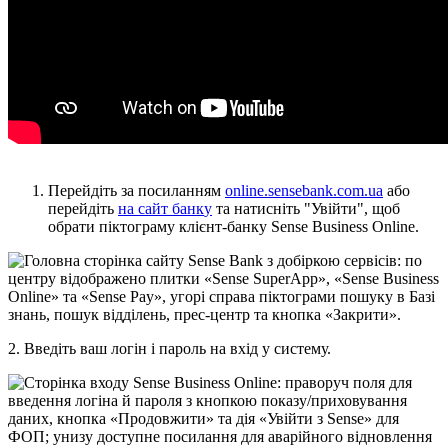
П
е
р
е
й
д
і
т
ь
з
а
п
о
с
и
л
а
н
н
я
м
online
.
sensebank
.
com
.
ua
а
б
о
п
е
р
е
й
д
і
т
ь
н
а
с
а
й
т
б
а
н
к
у
т
а
н
а
т
и
с
н
і
т
ь
"
У
в
і
й
т
и
"
,
щ
о
б
о
б
р
а
т
и
п
і
к
т
о
г
р
а
м
у
к
л
і
є
н
т
-
б
а
н
к
у
Sense
Business
Online
.
2
.
В
в
е
д
і
т
ь
в
а
ш
л
о
г
і
н
і
п
а
р
о
л
ь
н
а
в
х
і
д
у
с
и
с
т
е
м
у
.