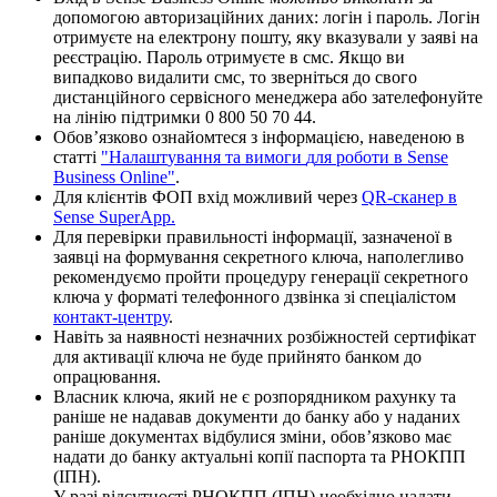
д
о
п
о
м
о
г
о
ю
а
в
т
о
р
и
з
а
ц
і
й
н
и
х
д
а
н
и
х
:
л
о
г
і
н
і
п
а
р
о
л
ь
.
Л
о
г
і
н
о
т
р
и
м
у
є
т
е
н
а
е
л
е
к
т
р
о
н
у
п
о
ш
т
у
,
я
к
у
в
к
а
з
у
в
а
л
и
у
з
а
я
в
і
н
а
р
е
є
с
т
р
а
ц
і
ю
.
П
а
р
о
л
ь
о
т
р
и
м
у
є
т
е
в
с
м
с
.
Я
к
щ
о
в
и
в
и
п
а
д
к
о
в
о
в
и
д
а
л
и
т
и
с
м
с
,
т
о
з
в
е
р
н
і
т
ь
с
я
д
о
с
в
о
г
о
д
и
с
т
а
н
ц
і
й
н
о
г
о
с
е
р
в
і
с
н
о
г
о
м
е
н
е
д
ж
е
р
а
а
б
о
з
а
т
е
л
е
ф
о
н
у
й
т
е
н
а
л
і
н
і
ю
п
і
д
т
р
и
м
к
и
0
800
50
70
44
.
О
б
о
в
’
я
з
к
о
в
о
о
з
н
а
й
о
м
т
е
с
я
з
і
н
ф
о
р
м
а
ц
і
є
ю
,
н
а
в
е
д
е
н
о
ю
в
с
т
а
т
т
і
"
Н
а
л
а
ш
т
у
в
а
н
н
я
т
а
в
и
м
о
г
и
д
л
я
р
о
б
о
т
и
в
Sense
Business
Online
"
.
Д
л
я
к
л
і
є
н
т
і
в
Ф
О
П
в
х
і
д
м
о
ж
л
и
в
и
й
ч
е
р
е
з
QR
-
с
к
а
н
е
р
в
Sense
SuperApp
.
Д
л
я
п
е
р
е
в
і
р
к
и
п
р
а
в
и
л
ь
н
о
с
т
і
і
н
ф
о
р
м
а
ц
і
ї
,
з
а
з
н
а
ч
е
н
о
ї
в
з
а
я
в
ц
і
н
а
ф
о
р
м
у
в
а
н
н
я
с
е
к
р
е
т
н
о
г
о
к
л
ю
ч
а
,
н
а
п
о
л
е
г
л
и
в
о
р
е
к
о
м
е
н
д
у
є
м
о
п
р
о
й
т
и
п
р
о
ц
е
д
у
р
у
г
е
н
е
р
а
ц
і
ї
с
е
к
р
е
т
н
о
г
о
к
л
ю
ч
а
у
ф
о
р
м
а
т
і
т
е
л
е
ф
о
н
н
о
г
о
д
з
в
і
н
к
а
з
і
с
п
е
ц
і
а
л
і
с
т
о
м
к
о
н
т
а
к
т
-
ц
е
н
т
р
у
.
Н
а
в
і
т
ь
з
а
н
а
я
в
н
о
с
т
і
н
е
з
н
а
ч
н
и
х
р
о
з
б
і
ж
н
о
с
т
е
й
с
е
р
т
и
ф
і
к
а
т
д
л
я
а
к
т
и
в
а
ц
і
ї
к
л
ю
ч
а
н
е
б
у
д
е
п
р
и
й
н
я
т
о
б
а
н
к
о
м
д
о
о
п
р
а
ц
ю
в
а
н
н
я
.
В
л
а
с
н
и
к
к
л
ю
ч
а
,
я
к
и
й
н
е
є
р
о
з
п
о
р
я
д
н
и
к
о
м
р
а
х
у
н
к
у
т
а
р
а
н
і
ш
е
н
е
н
а
д
а
в
а
в
д
о
к
у
м
е
н
т
и
д
о
б
а
н
к
у
а
б
о
у
н
а
д
а
н
и
х
р
а
н
і
ш
е
д
о
к
у
м
е
н
т
а
х
в
і
д
б
у
л
и
с
я
з
м
і
н
и
,
о
б
о
в
’
я
з
к
о
в
о
м
а
є
н
а
д
а
т
и
д
о
б
а
н
к
у
а
к
т
у
а
л
ь
н
і
к
о
п
і
ї
п
а
с
п
о
р
т
а
т
а
Р
Н
О
К
П
П
(
І
П
Н
)
.
У
р
а
з
і
в
і
д
с
у
т
н
о
с
т
і
Р
Н
О
К
П
П
(
І
П
Н
)
н
е
о
б
х
і
д
н
о
н
а
д
а
т
и