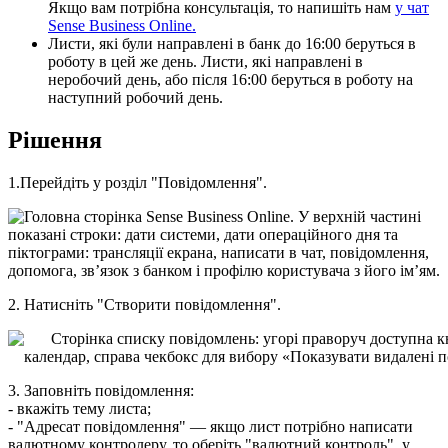
Я
к
щ
о
в
а
м
п
о
т
р
і
б
н
а
к
о
н
с
у
л
ь
т
а
ц
і
я
,
т
о
н
а
п
и
ш
і
т
ь
н
а
м
у
ч
а
т
Sense
Business
Online
.
Л
и
с
т
и
,
я
к
і
б
у
л
и
н
а
п
р
а
в
л
е
н
і
в
б
а
н
к
д
о
16
:
00
б
е
р
у
т
ь
с
я
в
р
о
б
о
т
у
в
ц
е
й
ж
е
д
е
н
ь
.
Л
и
с
т
и
,
я
к
і
н
а
п
р
а
в
л
е
н
і
в
н
е
р
о
б
о
ч
и
й
д
е
н
ь
,
а
б
о
п
і
с
л
я
16
:
00
б
е
р
у
т
ь
с
я
в
р
о
б
о
т
у
н
а
н
а
с
т
у
п
н
и
й
р
о
б
о
ч
и
й
д
е
н
ь
.
Р
і
ш
е
н
н
я
1
.
П
е
р
е
й
д
і
т
ь
у
р
о
з
д
і
л
"
П
о
в
і
д
о
м
л
е
н
н
я
"
.
2
.
Н
а
т
и
с
н
і
т
ь
"
С
т
в
о
р
и
т
и
п
о
в
і
д
о
м
л
е
н
н
я
"
.
3
.
З
а
п
о
в
н
і
т
ь
п
о
в
і
д
о
м
л
е
н
н
я
:
-
в
к
а
ж
і
т
ь
т
е
м
у
л
и
с
т
а
;
-
"
А
д
р
е
с
а
т
п
о
в
і
д
о
м
л
е
н
н
я
"
—
я
к
щ
о
л
и
с
т
п
о
т
р
і
б
н
о
н
а
п
и
с
а
т
и
в
а
л
ю
т
н
о
м
у
к
о
н
т
р
о
л
е
р
у
,
т
о
о
б
е
р
і
т
ь
"
в
а
л
ю
т
н
и
й
к
о
н
т
р
о
л
ь
"
,
у