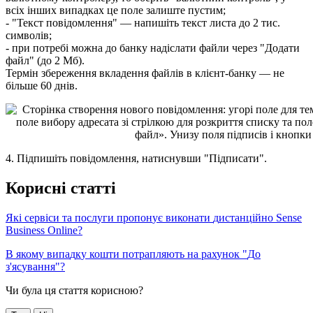
в
с
і
х
і
н
ш
и
х
в
и
п
а
д
к
а
х
ц
е
п
о
л
е
з
а
л
и
ш
т
е
п
у
с
т
и
м
;
-
"
Т
е
к
с
т
п
о
в
і
д
о
м
л
е
н
н
я
"
—
н
а
п
и
ш
і
т
ь
т
е
к
с
т
л
и
с
т
а
д
о
2
т
и
с
.
с
и
м
в
о
л
і
в
;
-
п
р
и
п
о
т
р
е
б
і
м
о
ж
н
а
д
о
б
а
н
к
у
н
а
д
і
с
л
а
т
и
ф
а
й
л
и
ч
е
р
е
з
"
Д
о
д
а
т
и
ф
а
й
л
"
(
д
о
2
М
б
)
.
Т
е
р
м
і
н
з
б
е
р
е
ж
е
н
н
я
в
к
л
а
д
е
н
н
я
ф
а
й
л
і
в
в
к
л
і
є
н
т
-
б
а
н
к
у
—
н
е
б
і
л
ь
ш
е
60
д
н
і
в
.
4
.
П
і
д
п
и
ш
і
т
ь
п
о
в
і
д
о
м
л
е
н
н
я
,
н
а
т
и
с
н
у
в
ш
и
"
П
і
д
п
и
с
а
т
и
"
.
К
о
р
и
с
н
і
с
т
а
т
т
і
Я
к
і
с
е
р
в
і
с
и
т
а
п
о
с
л
у
г
и
п
р
о
п
о
н
у
є
в
и
к
о
н
а
т
и
д
и
с
т
а
н
ц
і
й
н
о
Sense
Business
Online
?
В
я
к
о
м
у
в
и
п
а
д
к
у
к
о
ш
т
и
п
о
т
р
а
п
л
я
ю
т
ь
н
а
р
а
х
у
н
о
к
"
Д
о
з
'
я
с
у
в
а
н
н
я
"
?
Чи була ця стаття корисною?