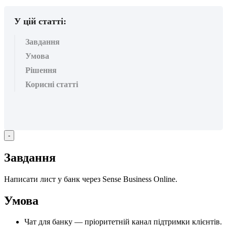
У цій статті:
Завдання
Умова
Рішення
Корисні статті
-
З
а
в
д
а
н
н
я
Н
а
п
и
с
а
т
и
л
и
с
т
у
б
а
н
к
ч
е
р
е
з
Sense
Business
Online
.
У
м
о
в
а
Ч
а
т
д
л
я
б
а
н
к
у
—
п
р
і
о
р
и
т
е
т
н
і
й
к
а
н
а
л
п
і
д
т
р
и
м
к
и
к
л
і
є
н
т
і
в
.